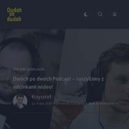
Odcinki podcastu
Dwóch po dwóch Podcast – ruszyliśmy z
odcinkami wideo!
Krzysztof
11 maja 2020
3 minuty czytania
Brak komentarzy