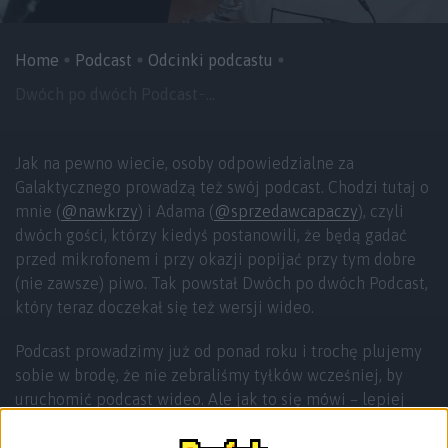
Home
Podcast
Odcinki podcastu
Dwóch po dwóch Podcast ̵ ...
Jak na pewno wiecie, osoby odpowiedzialne za
Galaktycznego prowadzą też swój podcast. Chodzi tutaj o
mnie (
@nawkrzy
) i Adama (
@sprzedawcapaczy
), czyli
dwóch gości, którzy kiedyś postanowili, że będą gadać
przed mikrofonem i przy okazji popijać przy tym dobre
(nie zawsze) piwo. Tak powstał Dwóch po dwóch Podcast,
który teraz doczekał się też wersji wideo.
Podcast prowadzimy już od ponad roku i trochę plujemy
sobie w brodę, że nie zebraliśmy tyłków wcześniej, by
uruchomić podcast wideo. Ale jak to się mówi – lepiej
późno niż później albo wcale. Stało się to dopiero razem
z czterdziestym odcinkiem, który jednocześnie jest tym…