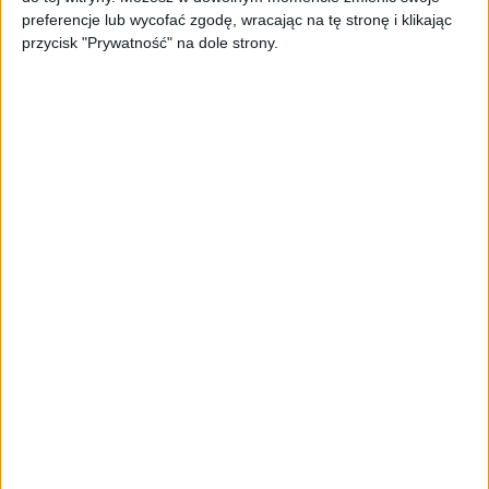
gadamy sobie o tym co mamy w swoich komputerach i
preferencje lub wycofać zgodę, wracając na tę stronę i klikając
tym, co byśmy robili gdybyśmy nie robili tego co teraz.
przycisk "Prywatność" na dole strony.
Planujemy tak, by teraz każdy odcinek podcastu był
zarówno w formie audio jak i wideo. Może zdarzyć się
jednak tak, że coś będzie ewidentnie bardziej pasować
tylko pod YouTube’a i w formie audio się nie pojawi, ale
na pewno nie będzie to dotyczyło głównych odcinków
podcastu. Może to być jakaś pogadanka czy recenzja.
Druga kwestia to nasz
oficjalny profil na Facebooku
.
Niemal od początku był Twitter i zdecydowaliśmy się też
na drugą społecznościówkę, by podzielić się z wami tym,
o czym gadamy w podcaście. Krótko – zapraszamy.
Dwóch po dwóch – Gdzie
słuchać?
Jeśli jesteście nowi, to tutaj krótkie „know-how” gdzie