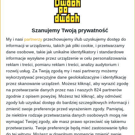
pierwszym. Pierwszy, bo z wideo.
Dwóch po dwóch Podcast
Szanujemy Twoją prywatność
Podcast z odcinka na odcinek dociera do coraz większej
My i nasi
partnerzy
przechowujemy i/lub uzyskujemy dostęp do
grupy słuchaczy, a od teraz też widzów, co oczywiście nas
informacji w urządzeniu, takich jak pliki cookie, i przetwarzamy
bardzo cieszy i napędza jeszcze bardziej do działania.
dane osobowe, takie jak unikalne identyfikatory i standardowe
Dlatego też na kanale „Dwóch po dwóch” na YouTubie
informacje wysyłane przez urządzenie w celu personalizowania
reklam i treści, pomiaru reklam i treści, analizy audytorium i
będą pojawiać się nie tylko odcinki podcastu, ale też
rozwój usług.
Za Twoją zgodą my i nasi partnerzy możemy
cykle takie jak „Mamy do pogadania”, „Pół po dwóch”,
wykorzystywać precyzyjne dane geolokalizacyjne i identyfikację
recenzje sprzętu czy nawet relacje z różnych imprez (o
przez skanowanie urządzeń. Możesz kliknąć, aby wyrazić zgodę
ile takie będą ze względu na pandemiczną jeszcze
na przetwarzanie danych przez nas i naszych 824 partnerów
sytuację). Niewątpliwym plusem tego, że podcast pojawił
zgodnie z opisem powyżej. Możesz też kliknąć, aby odmówić
się na YouTubie jest rzecz jasna to, że nas widać, więc po
zgody lub uzyskać dostęp do bardziej szczegółowych informacji i
pierwsze, można więcej pokazać, gdy o czymś mówimy, a
zmienić swoje preferencje przed wyrażeniem zgody.
Pamiętaj,
że niektóre rodzaje przetwarzania danych osobowych mogą nie
po drugie, wreszcie można skojarzyć twarz z głosem.
wymagać Twojej zgody, ale masz prawo sprzeciwić się takiemu
przetwarzaniu. Twoje preferencje będą mieć zastosowanie tylko
W tym miejscu zapraszamy do odcinka #40, gdzie luźno
do tej witryny. Możesz w dowolnym momencie zmienić swoje