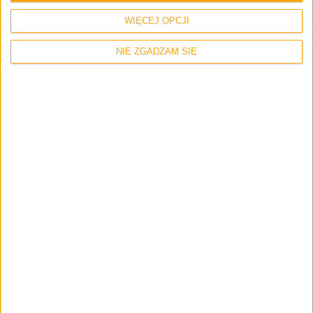
Email
*
WIĘCEJ OPCJI
NIE ZGADZAM SIĘ
Strona internetowa
Napisz tutaj swój komentarz... *
Zapamiętaj moje dane w tej przeglądarce podczas pisania kolejnych
komentarzy.