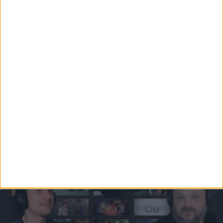
Odcinki podcastu
Gry zasługujące na adaptację filmową
– Odcinek #134