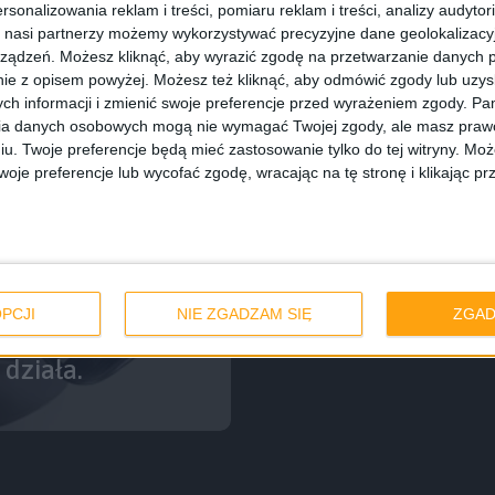
rsonalizowania reklam i treści, pomiaru reklam i treści, analizy audytor
 nasi partnerzy możemy wykorzystywać precyzyjne dane geolokalizacyjn
ządzeń. Możesz kliknąć, aby wyrazić zgodę na przetwarzanie danych p
ie z opisem powyżej. Możesz też kliknąć, aby odmówić zgody lub uzy
ch informacji i zmienić swoje preferencje przed wyrażeniem zgody.
Pam
ia danych osobowych mogą nie wymagać Twojej zgody, ale masz prawo
iu. Twoje preferencje będą mieć zastosowanie tylko do tej witryny. M
je preferencje lub wycofać zgodę, wracając na tę stronę i klikając pr
PCJI
NIE ZGADZAM SIĘ
ZGAD
 działa.