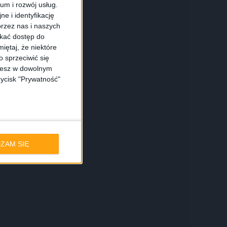
ium i rozwój usług.
e i identyfikację
rzez nas i naszych
skać dostęp do
iętaj, że niektóre
 sprzeciwić się
ożesz w dowolnym
zycisk "Prywatność"
ZAM SIĘ