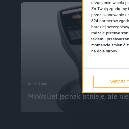
urządzenie w celu pe
Za Twoją zgodą my i
przez skanowanie ur
824 partnerów zgodn
bardziej szczegółowy
rodzaje przetwarzan
takiemu przetwarzan
momencie zmienić swo
na dole strony.
WIĘCEJ O
Smartfony
MyWallet jednak istnieje, ale nie