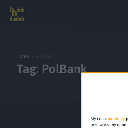
Home
PolBank
Tag:
PolBank
My i nasi
partnerzy
p
przetwarzamy dane os