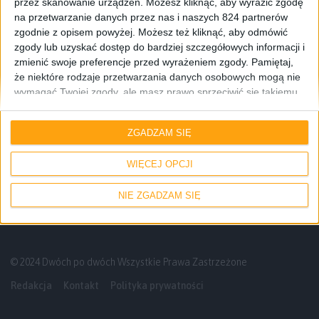
przez skanowanie urządzeń. Możesz kliknąć, aby wyrazić zgodę
na przetwarzanie danych przez nas i naszych 824 partnerów
zgodnie z opisem powyżej. Możesz też kliknąć, aby odmówić
zgody lub uzyskać dostęp do bardziej szczegółowych informacji i
zmienić swoje preferencje przed wyrażeniem zgody.
Pamiętaj,
że niektóre rodzaje przetwarzania danych osobowych mogą nie
wymagać Twojej zgody, ale masz prawo sprzeciwić się takiemu
przetwarzaniu. Twoje preferencje będą mieć zastosowanie tylko
Smartfony
do tej witryny. Możesz w dowolnym momencie zmienić swoje
ZGADZAM SIĘ
preferencje lub wycofać zgodę, wracając na tę stronę i klikając
Samsung Galaxy Note II – prawdziwa
przycisk "Prywatność" na dole strony.
wielozadaniowość?
WIĘCEJ OPCJI
NIE ZGADZAM SIĘ
© 2024 Dwóch po dwóch Wszystkie Prawa Zastrzeżone
Redakcja
Kontakt
Polityka prywatności