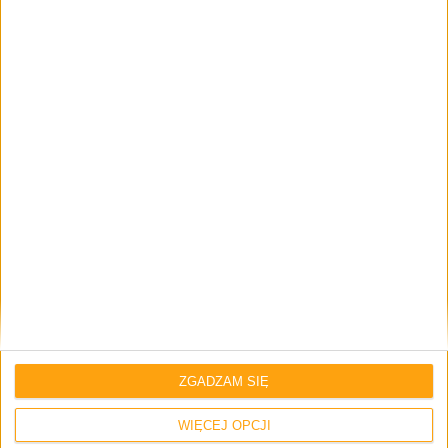
Strona internetowa
Napisz tutaj swój komentarz... *
Zapamiętaj moje dane w tej przeglądarce podczas pisania kolejnych
komentarzy.
ZGADZAM SIĘ
WIĘCEJ OPCJI