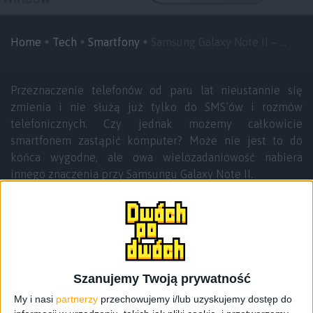
Home
Tech
Smartfony
Samsung Galaxy Note II – ...
Przeznaczenie telefonów od paru lat nieustannie się
zmienia i nie służą już tylko do SMS’ów i rozmów
telefonicznych. Czy jednak możemy całkowicie
smartfonem zastąpić komputer? Może nie jest to do
końca wygodne, ale owa wielozadaniowość nabiera
innego znaczenia przy Samsungu Galaxy Note II.
Aplikacje na Androidzie, te wbudowane czy też te
doinstalowane przez użytkowników oferują coraz więcej.
Ciągle jednak widzimy pewną ułomność systemu np.
jedna aktywna zakładka w przeglądarce, brak możliwości
uruchomienia aplikacji YouTube w tle czy przy
Szanujemy Twoją prywatność
wyłączonym ekranie w celu posłuchania muzyki albo
My i nasi
partnerzy
przechowujemy i/lub uzyskujemy dostęp do
audiologa.