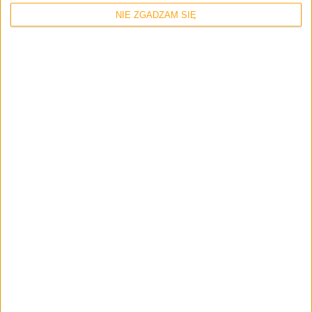
NIE ZGADZAM SIĘ
Zerknij też na inne teksty