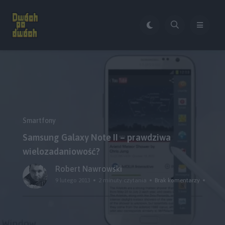
Smartfony
Samsung Galaxy Note II – prawdziwa
wielozadaniowość?
Robert Nawrowski
9 lutego 2013
2 minuty czytania
Brak komentarzy