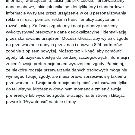
informacji w urządzeniu, takich jak pliki cookie, i przetwarzamy
dane osobowe, takie jak unikalne identyfikatory i standardowe
Samsung ze swoją funkcją MultiWindow (Multi-View)
informacje wysyłane przez urządzenie w celu personalizowania
pokazał nam, że możemy robić wiele rzeczy naraz.
reklam i treści, pomiaru reklam i treści, analizy audytorium i
Rozwiązanie nazwane Pop up Play pozwala natomiast na
rozwój usług.
Za Twoją zgodą my i nasi partnerzy możemy
odtwarzanie filmów w trybie okienkowym podczas pełnej
wykorzystywać precyzyjne dane geolokalizacyjne i identyfikację
przez skanowanie urządzeń. Możesz kliknąć, aby wyrazić zgodę
funkcjonalności telefonu (prawie). Co jednak aby
na przetwarzanie danych przez nas i naszych 824 partnerów
połączyć te wszystkie funkcje w jedną?
zgodnie z opisem powyżej. Możesz też kliknąć, aby odmówić
zgody lub uzyskać dostęp do bardziej szczegółowych informacji i
zmienić swoje preferencje przed wyrażeniem zgody.
Pamiętaj,
że niektóre rodzaje przetwarzania danych osobowych mogą nie
wymagać Twojej zgody, ale masz prawo sprzeciwić się takiemu
przetwarzaniu. Twoje preferencje będą mieć zastosowanie tylko
do tej witryny. Możesz w dowolnym momencie zmienić swoje
preferencje lub wycofać zgodę, wracając na tę stronę i klikając
przycisk "Prywatność" na dole strony.