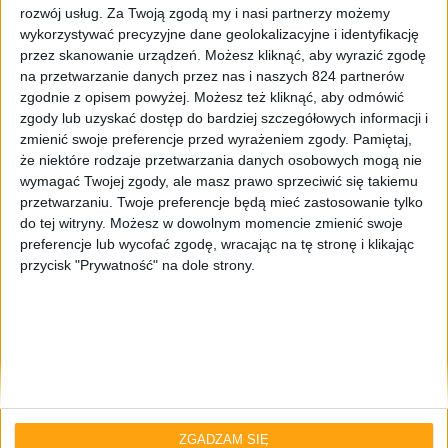
rozwój usług.
Za Twoją zgodą my i nasi partnerzy możemy
wykorzystywać precyzyjne dane geolokalizacyjne i identyfikację
przez skanowanie urządzeń. Możesz kliknąć, aby wyrazić zgodę
na przetwarzanie danych przez nas i naszych 824 partnerów
zgodnie z opisem powyżej. Możesz też kliknąć, aby odmówić
zgody lub uzyskać dostęp do bardziej szczegółowych informacji i
zmienić swoje preferencje przed wyrażeniem zgody.
Pamiętaj,
że niektóre rodzaje przetwarzania danych osobowych mogą nie
wymagać Twojej zgody, ale masz prawo sprzeciwić się takiemu
Pierwsze wrażenia
Tablety
przetwarzaniu. Twoje preferencje będą mieć zastosowanie tylko
do tej witryny. Możesz w dowolnym momencie zmienić swoje
Samsung Galaxy Tab S – Pierwsze
preferencje lub wycofać zgodę, wracając na tę stronę i klikając
wrażenia prosto z Nowego Jorku
przycisk "Prywatność" na dole strony.
ZGADZAM SIĘ