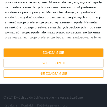
przez skanowanie urządzeń. Możesz kliknąć, aby wyrazić zgodę
na przetwarzanie danych przez nas i naszych 824 partnerów
zgodnie z opisem powyżej. Możesz też kliknąć, aby odmówić
zgody lub uzyskać dostęp do bardziej szczegółowych informacji i
zmienić swoje preferencje przed wyrażeniem zgody.
Pamiętaj,
że niektóre rodzaje przetwarzania danych osobowych mogą nie
wymagać Twojej zgody, ale masz prawo sprzeciwić się takiemu
przetwarzaniu. Twoje preferencje będą mieć zastosowanie tylko
do tej witryny. Możesz w dowolnym momencie zmienić swoje
preferencje lub wycofać zgodę, wracając na tę stronę i klikając
Gadżety osobiste
Recenzje
Recenzje sprzętu
przycisk "Prywatność" na dole strony.
ZGADZAM SIĘ
Recenzja Samsung Gear 2 – godny
następca Galaxy Gear
WIĘCEJ OPCJI
NIE ZGADZAM SIĘ
© 2024 Dwóch po dwóch Wszystkie Prawa Zastrzeżone
Redakcja
Kontakt
Polityka prywatności