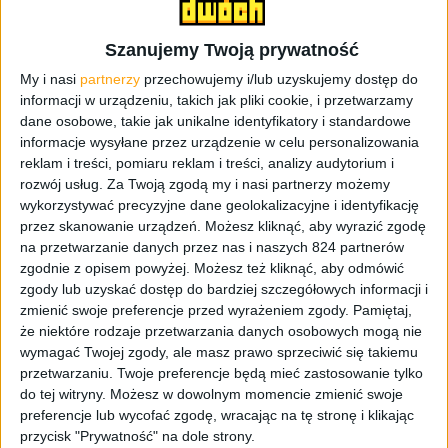
Wymiary:
36,9 x 58,4x 10,0 mm
Szanujemy Twoją prywatność
My i nasi
partnerzy
przechowujemy i/lub uzyskujemy dostęp do
Zawartość zestawu
informacji w urządzeniu, takich jak pliki cookie, i przetwarzamy
dane osobowe, takie jak unikalne identyfikatory i standardowe
Samsung Gear 2 zapakowany jest w bardzo małe pudełko,
informacje wysyłane przez urządzenie w celu personalizowania
podobnie zresztą jak Galaxy Gear. Co w środku?
reklam i treści, pomiaru reklam i treści, analizy audytorium i
Ładowarka z podstawką oraz instrukcja obsługi. To co
rozwój usług.
Za Twoją zgodą my i nasi partnerzy możemy
wykorzystywać precyzyjne dane geolokalizacyjne i identyfikację
zasługuje na duży plus to fakt, że podstawka do
przez skanowanie urządzeń. Możesz kliknąć, aby wyrazić zgodę
ładowania jest znacznie mniejsza. Faktycznie, można ją
na przetwarzanie danych przez nas i naszych 824 partnerów
aż zgubić, ale rzeczywiście wygodniej wpina się zegarek i
zgodnie z opisem powyżej. Możesz też kliknąć, aby odmówić
podłącza do ładowarki. Ładowarka nie jest modułowa, a
zgody lub uzyskać dostęp do bardziej szczegółowych informacji i
klasyczna, czyli bez wydzielonej części sieciowej i
zmienić swoje preferencje przed wyrażeniem zgody.
Pamiętaj,
przewodu. Długość przewodu jest optymalna – dłuższa
że niektóre rodzaje przetwarzania danych osobowych mogą nie
niż w przypadku smartfonów Samsunga. Samo pudełko
wymagać Twojej zgody, ale masz prawo sprzeciwić się takiemu
przetwarzaniu. Twoje preferencje będą mieć zastosowanie tylko
jest ekologiczne, a napisy zostały wykonane atramentem
do tej witryny. Możesz w dowolnym momencie zmienić swoje
na bazie soi. Trend, którego trzyma się Samsung od
preferencje lub wycofać zgodę, wracając na tę stronę i klikając
Samsunga Galaxy S4 jest jak najbardziej dobrym
przycisk "Prywatność" na dole strony.
pomysłem.