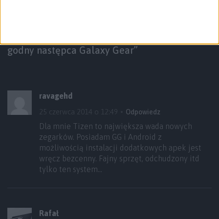
4 odpowiedzi na “Recenzja Samsung Gear 2 –
godny następca Galaxy Gear”
ravagehd
25 czerwca 2014 o 12:49
Odpowiedz
Dla mnie Tizen to największa wada nowych
zegarków. Posiadam GG i Android z
możliwością instalacji dodatkowych apek jest
wręcz bezcenny. Fajny sprzęt, odchudzony itd
tylko ten system…
Rafał