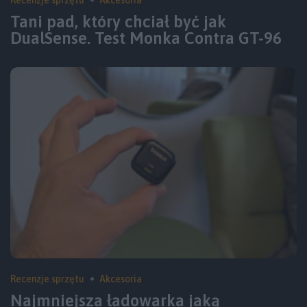
Recenzje sprzętu
Akcesoria
Tani pad, który chciał być jak
DualSense. Test Monka Contra GT-96
Recenzje sprzętu
Akcesoria
Najmniejsza ładowarka jaką