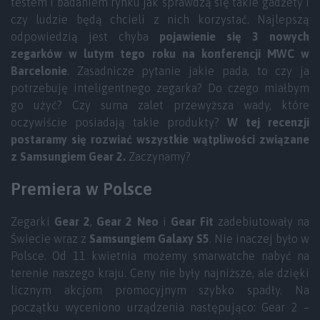
testem i badaniem rynku jak sprawdzą się takie gadżety i
czy ludzie będą chcieli z nich korzystać. Najlepszą
odpowiedzią jest chyba
pojawienie się 3 nowych
zegarków w lutym tego roku na konferencji MWC w
Barcelonie
. Zasadnicze pytanie jakie pada, to czy ja
potrzebuję inteligentnego zegarka? Do czego miałbym
go użyć? Czy suma zalet przewyższa wady, które
oczywiście posiadają takie produkty?
W tej recenzji
postaramy się rozwiać wszystkie wątpliwości związane
z Samsungiem Gear 2.
Zaczynamy?
Premiera w Polsce
Zegarki
Gear 2
,
Gear 2 Neo
i
Gear Fit
zadebiutowały na
Świecie wraz z
Samsungiem Galaxy S5
. Nie inaczej było w
Polsce. Od 11 kwietnia możemy smarwatche nabyć na
terenie naszego kraju. Ceny nie były najniższe, ale dzięki
licznym akcjom promocyjnym szybko spadły. Na
początku wyceniono urządzenia następująco: Gear 2 –