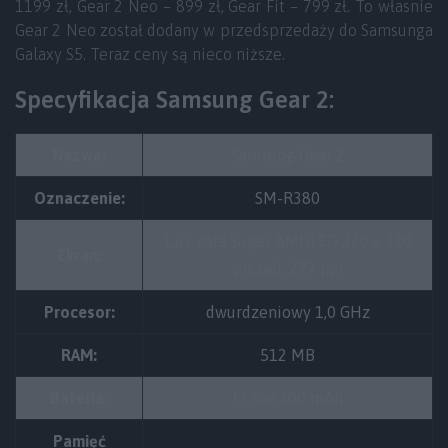
1199 zł, Gear 2 Neo – 899 zł, Gear Fit – 799 zł. To własnie
Gear 2 Neo został dodany w przedsprzedaży do Samsunga
Galaxy S5. Teraz ceny są nieco niższe.
Specyfikacja Samsung Gear 2:
Nazwa:
Samsung Gear 2
Oznaczenie:
SM-R380
1,63 cala Super AMOLED 320 x 320
Ekran:
pikseli, 277 ppi
Procesor:
dwurdzeniowy 1,0 GHz
RAM:
512 MB
Bateria:
Li-Ion 300 mAh
Pamięć