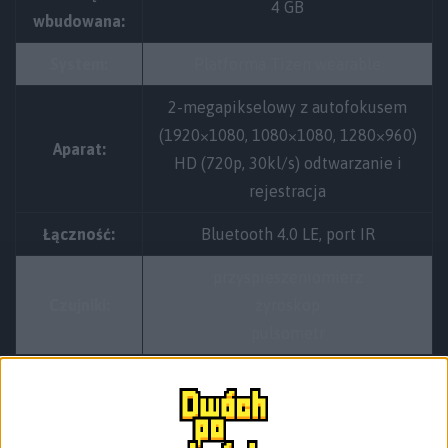
4 GB
wbudowana:
System:
Platforma Tizen wearable
2-megapikselowy z autofokusem
(1920×1080, 1080×1080, 1280×960)
Aparat:
HD (720p, 30kl/s) odtwarzanie i
rejestracja
Łączność:
Bluetooth 4.0 LE, port IR
przyspieszeniomierz
Czujniki:
żyroskop
pulsometr
Złącza:
złącza do podstawki do ładowania
Waga:
68 g