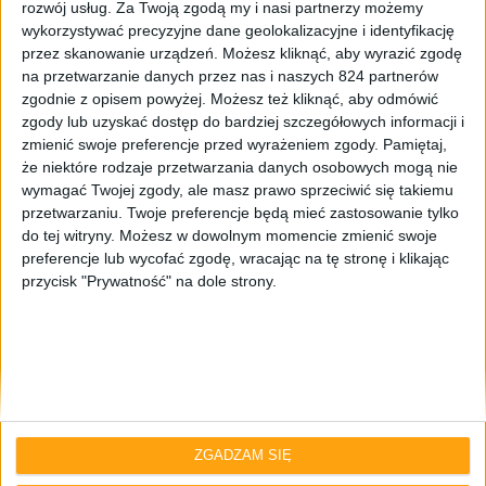
rozwój usług.
Za Twoją zgodą my i nasi partnerzy możemy
wykorzystywać precyzyjne dane geolokalizacyjne i identyfikację
przez skanowanie urządzeń. Możesz kliknąć, aby wyrazić zgodę
na przetwarzanie danych przez nas i naszych 824 partnerów
zgodnie z opisem powyżej. Możesz też kliknąć, aby odmówić
zgody lub uzyskać dostęp do bardziej szczegółowych informacji i
zmienić swoje preferencje przed wyrażeniem zgody.
Pamiętaj,
że niektóre rodzaje przetwarzania danych osobowych mogą nie
Smartfony
wymagać Twojej zgody, ale masz prawo sprzeciwić się takiemu
Samsung Galaxy A7 z 5,5-calowym
przetwarzaniu. Twoje preferencje będą mieć zastosowanie tylko
do tej witryny. Możesz w dowolnym momencie zmienić swoje
ekranem Super AMOLED?
preferencje lub wycofać zgodę, wracając na tę stronę i klikając
przycisk "Prywatność" na dole strony.
ZGADZAM SIĘ