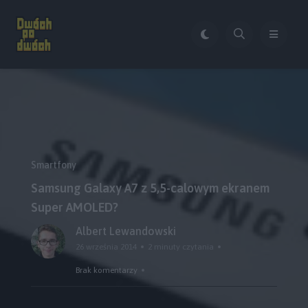
Smartfony
Samsung Galaxy A7 z 5,5-calowym ekranem
Super AMOLED?
Albert Lewandowski
26 września 2014
2 minuty czytania
Brak komentarzy