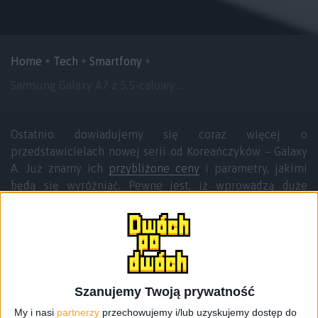
Home
Tech
Smartfony
Samsung Galaxy A7 z 5,5-calowy ...
Ostatnio dowiadujemy się coraz więcej o
przedstawicielach nowej serii od Koreańczyków – Galaxy
A. Już znamy ich
przybliżone ceny
i parametry, jakimi
będą się wyróżniać. Pewne jest, iż wprowadzą duże
zamieszanie na rynku, bo od dawna wiele osób czeka na
smartfon, wykonany równie dobrze co Galaxy Alpha, lecz
w niższej cenie. Właśnie w takich klientów celują
nadchodzące urządzenia. Dziś dowiedzieliśmy się nieco
więcej o największym przedstawicielu tej rodziny.
Szanujemy Twoją prywatność
Wygląda na to, że
Galaxy A7 będzie bliżej do tabletofonu
My i nasi
partnerzy
przechowujemy i/lub uzyskujemy dostęp do