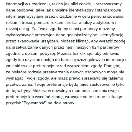
niż typowego smartfonu
, bo zaoferuje wyświetlacz o
informacji w urządzeniu, takich jak pliki cookie, i przetwarzamy
przekątnej
5,5 cala
. Sam ekran będzie
dane osobowe, takie jak unikalne identyfikatory i standardowe
charakteryzował się wykonaniem w technologii
Super
informacje wysyłane przez urządzenie w celu personalizowania
AMOLED
oraz rozdzielczością
HD
. Taka ilość pikseli
reklam i treści, pomiaru reklam i treści, analizy audytorium i
raczej nie stanowi wielkiego przełomu, bo w 2014 roku
rozwój usług.
Za Twoją zgodą my i nasi partnerzy możemy
wykorzystywać precyzyjne dane geolokalizacyjne i identyfikację
współczynnik zagęszczenia pikseli wynoszący
267 ppi
przez skanowanie urządzeń. Możesz kliknąć, aby wyrazić zgodę
jest kiepski, szczególnie patrząc na cenę. Bardzo
na przetwarzanie danych przez nas i naszych 824 partnerów
prawdopodobne jest też to, że w największym Galaxy A
zgodnie z opisem powyżej. Możesz też kliknąć, aby odmówić
zostanie wykorzystany wyświetlacz z Galaxy Note 3 Neo.
zgody lub uzyskać dostęp do bardziej szczegółowych informacji i
To oznacza, że będziemy mieć do czynienia z kolejnym
zmienić swoje preferencje przed wyrażeniem zgody.
Pamiętaj,
dalekim krewnym Note’a II. Kolejną zaletą będzie
że niektóre rodzaje przetwarzania danych osobowych mogą nie
występowanie różnorodnych odmian każdego Galaxy A,
o
wymagać Twojej zgody, ale masz prawo sprzeciwić się takiemu
przetwarzaniu. Twoje preferencje będą mieć zastosowanie tylko
czym możecie przeczytać we wpisie Andrzeja
. Każdy
do tej witryny. Możesz w dowolnym momencie zmienić swoje
znajdzie wersję dla siebie. Rzecz jasna,
dual SIM
będzie
preferencje lub wycofać zgodę, wracając na tę stronę i klikając
oferować większość Galaxy A.
przycisk "Prywatność" na dole strony.
Potwierdzają się wcześniejsze informacje o
cenach
smartfonu, bo rzeczywiście przyjdzie nam
zapłacić około 1600 złotych. Co jeszcze zaoferuje ten