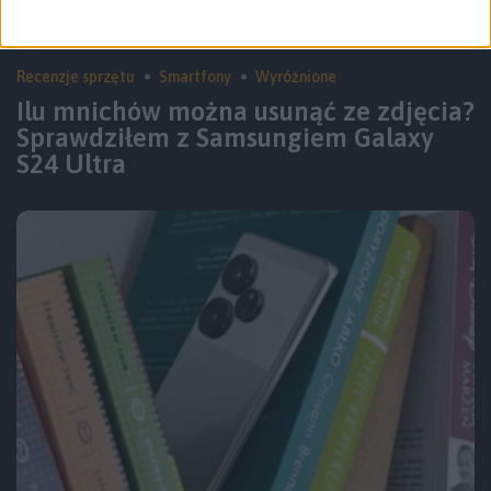
Recenzje sprzętu
Smartfony
Wyróżnione
Ilu mnichów można usunąć ze zdjęcia?
Sprawdziłem z Samsungiem Galaxy
S24 Ultra