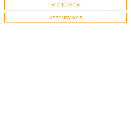
WIĘCEJ OPCJI
NIE ZGADZAM SIĘ
Zerknij też na inne teksty