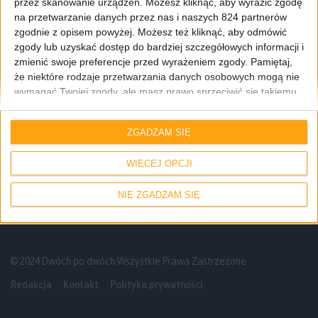
przez skanowanie urządzeń. Możesz kliknąć, aby wyrazić zgodę
na przetwarzanie danych przez nas i naszych 824 partnerów
zgodnie z opisem powyżej. Możesz też kliknąć, aby odmówić
zgody lub uzyskać dostęp do bardziej szczegółowych informacji i
zmienić swoje preferencje przed wyrażeniem zgody.
Pamiętaj,
że niektóre rodzaje przetwarzania danych osobowych mogą nie
wymagać Twojej zgody, ale masz prawo sprzeciwić się takiemu
przetwarzaniu. Twoje preferencje będą mieć zastosowanie tylko
Recenzje
Hardware
Recenzje sprzętu
do tej witryny. Możesz w dowolnym momencie zmienić swoje
ZGADZAM SIĘ
preferencje lub wycofać zgodę, wracając na tę stronę i klikając
Miałem spore oczekiwania. Solidigm P44
przycisk "Prywatność" na dole strony.
Pro 1 TB – recenzja
WIĘCEJ OPCJI
NIE ZGADZAM SIĘ
© 2024 Dwóch po dwóch Wszystkie Prawa Zastrzeżone
Redakcja
Kontakt
Polityka prywatności