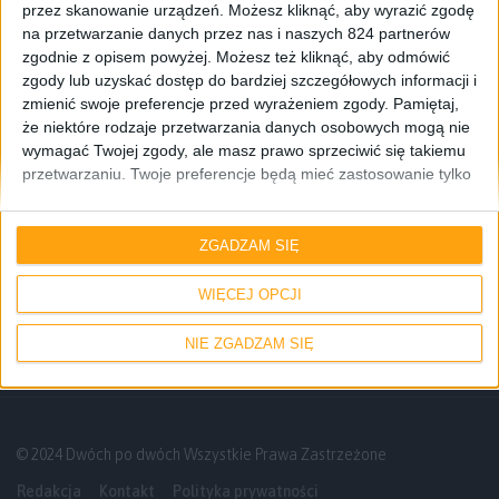
przez skanowanie urządzeń. Możesz kliknąć, aby wyrazić zgodę
na przetwarzanie danych przez nas i naszych 824 partnerów
zgodnie z opisem powyżej. Możesz też kliknąć, aby odmówić
zgody lub uzyskać dostęp do bardziej szczegółowych informacji i
zmienić swoje preferencje przed wyrażeniem zgody.
Pamiętaj,
że niektóre rodzaje przetwarzania danych osobowych mogą nie
wymagać Twojej zgody, ale masz prawo sprzeciwić się takiemu
przetwarzaniu. Twoje preferencje będą mieć zastosowanie tylko
do tej witryny. Możesz w dowolnym momencie zmienić swoje
preferencje lub wycofać zgodę, wracając na tę stronę i klikając
Gadżety osobiste
Recenzje sprzętu
przycisk "Prywatność" na dole strony.
ZGADZAM SIĘ
Google Glass – pierwszy kontakt z
urządzeniem
WIĘCEJ OPCJI
NIE ZGADZAM SIĘ
© 2024 Dwóch po dwóch Wszystkie Prawa Zastrzeżone
Redakcja
Kontakt
Polityka prywatności