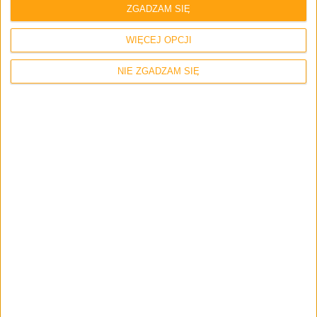
ZGADZAM SIĘ
Skomentuj wpis
WIĘCEJ OPCJI
Twój adres e-mail nie zostanie opublikowany.
Wymagane pola są
NIE ZGADZAM SIĘ
oznaczone
*
Imię i nazwisko *
Email
*
Strona internetowa