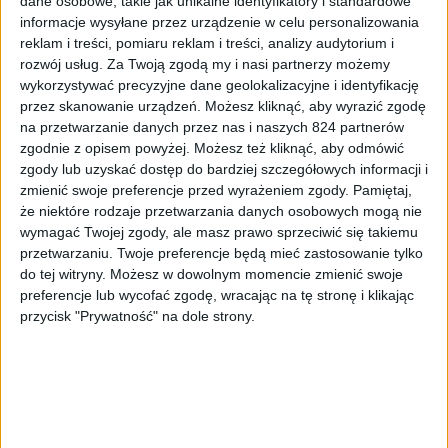
dane osobowe, takie jak unikalne identyfikatory i standardowe
informacje wysyłane przez urządzenie w celu personalizowania
reklam i treści, pomiaru reklam i treści, analizy audytorium i
rozwój usług.
Za Twoją zgodą my i nasi partnerzy możemy
wykorzystywać precyzyjne dane geolokalizacyjne i identyfikację
przez skanowanie urządzeń. Możesz kliknąć, aby wyrazić zgodę
na przetwarzanie danych przez nas i naszych 824 partnerów
zgodnie z opisem powyżej. Możesz też kliknąć, aby odmówić
zgody lub uzyskać dostęp do bardziej szczegółowych informacji i
zmienić swoje preferencje przed wyrażeniem zgody.
Pamiętaj,
że niektóre rodzaje przetwarzania danych osobowych mogą nie
wymagać Twojej zgody, ale masz prawo sprzeciwić się takiemu
Google Glass – dostępne akcesoria
przetwarzaniu. Twoje preferencje będą mieć zastosowanie tylko
do tej witryny. Możesz w dowolnym momencie zmienić swoje
preferencje lub wycofać zgodę, wracając na tę stronę i klikając
przycisk "Prywatność" na dole strony.
Opcjonalnie Google zapewnia: dodatkowe słuchawki
stereofoniczne oraz przeróżne oprawki okularów wraz ze
szkiełkami. Niestety cena oraz dostępność akcesoriów
jest jak na razie zaporowa. Przykładowa oryginalna
oprawka kosztuje ok 225$. W ostatnim czasie Google