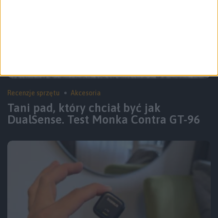
Recenzje sprzętu
Akcesoria
Tani pad, który chciał być jak
DualSense. Test Monka Contra GT-96