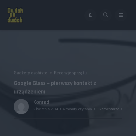
Gadżety osobiste
Recenzje sprzętu
Google Glass – pierwszy kontakt z
urządzeniem
Konrad
9 kwietnia 2014
4 minuty czytania
3 komentarze