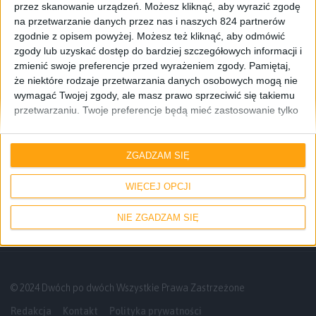
przez skanowanie urządzeń. Możesz kliknąć, aby wyrazić zgodę
na przetwarzanie danych przez nas i naszych 824 partnerów
zgodnie z opisem powyżej. Możesz też kliknąć, aby odmówić
zgody lub uzyskać dostęp do bardziej szczegółowych informacji i
zmienić swoje preferencje przed wyrażeniem zgody.
Pamiętaj,
że niektóre rodzaje przetwarzania danych osobowych mogą nie
wymagać Twojej zgody, ale masz prawo sprzeciwić się takiemu
przetwarzaniu. Twoje preferencje będą mieć zastosowanie tylko
do tej witryny. Możesz w dowolnym momencie zmienić swoje
Gry
Recenzje gier
preferencje lub wycofać zgodę, wracając na tę stronę i klikając
Zabili Batmana. ZABILI BATMANA?! – nie
przycisk "Prywatność" na dole strony.
ZGADZAM SIĘ
recenzja Suicide Squad: Kill the Justice
League ( SPOILERY)
WIĘCEJ OPCJI
NIE ZGADZAM SIĘ
© 2024 Dwóch po dwóch Wszystkie Prawa Zastrzeżone
Redakcja
Kontakt
Polityka prywatności