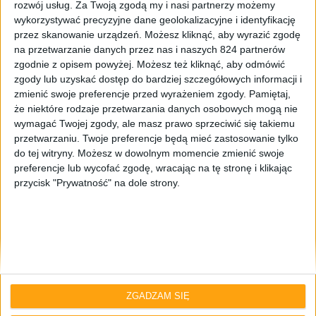
rozwój usług.
Za Twoją zgodą my i nasi partnerzy możemy
wykorzystywać precyzyjne dane geolokalizacyjne i identyfikację
przez skanowanie urządzeń. Możesz kliknąć, aby wyrazić zgodę
na przetwarzanie danych przez nas i naszych 824 partnerów
zgodnie z opisem powyżej. Możesz też kliknąć, aby odmówić
zgody lub uzyskać dostęp do bardziej szczegółowych informacji i
zmienić swoje preferencje przed wyrażeniem zgody.
Pamiętaj,
Mamy do pogrania
że niektóre rodzaje przetwarzania danych osobowych mogą nie
RTX 5090, Gothic po inflacji i ponownie
wymagać Twojej zgody, ale masz prawo sprzeciwić się takiemu
przesunięte Shadows – Mamy do
przetwarzaniu. Twoje preferencje będą mieć zastosowanie tylko
do tej witryny. Możesz w dowolnym momencie zmienić swoje
pogrania #30
preferencje lub wycofać zgodę, wracając na tę stronę i klikając
przycisk "Prywatność" na dole strony.
ZGADZAM SIĘ