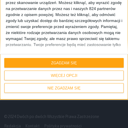
przez skanowanie urządzeń. Możesz kliknąć, aby wyrazić zgodę
na przetwarzanie danych przez nas i naszych 824 partnerów
zgodnie z opisem powyżej. Możesz też kliknąć, aby odmówić
zgody lub uzyskać dostęp do bardziej szczegółowych informacji i
zmienić swoje preferencje przed wyrażeniem zgody.
Pamiętaj,
że niektóre rodzaje przetwarzania danych osobowych mogą nie
wymagać Twojej zgody, ale masz prawo sprzeciwić się takiemu
przetwarzaniu. Twoje preferencje będą mieć zastosowanie tylko
do tej witryny. Możesz w dowolnym momencie zmienić swoje
preferencje lub wycofać zgodę, wracając na tę stronę i klikając
Gadżety osobiste
Smartfony
przycisk "Prywatność" na dole strony.
ZGADZAM SIĘ
Samsung Galaxy Note 4 i Gear S w wersji
Swarovski
WIĘCEJ OPCJI
NIE ZGADZAM SIĘ
© 2024 Dwóch po dwóch Wszystkie Prawa Zastrzeżone
Redakcja
Kontakt
Polityka prywatności