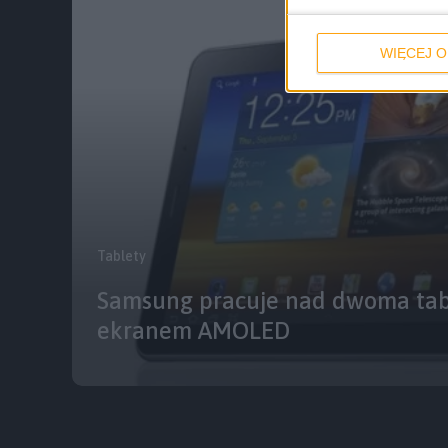
WIĘCEJ O
Tablety
Samsung pracuje nad dwoma tab
ekranem AMOLED