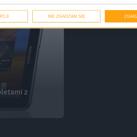
PCJI
NIE ZGADZAM SIĘ
ZGAD
letami z