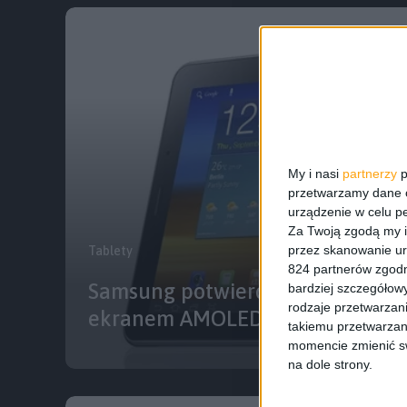
My i nasi
partnerzy
p
przetwarzamy dane os
urządzenie w celu pe
Za Twoją zgodą my i
przez skanowanie ur
Tablety
824 partnerów zgodn
Samsung potwierdza tablet Gala
bardziej szczegółowy
rodzaje przetwarzan
ekranem AMOLED
takiemu przetwarzan
momencie zmienić swo
na dole strony.