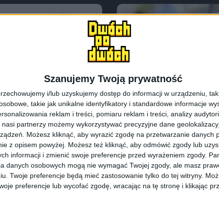
Szanujemy Twoją prywatność
rzechowujemy i/lub uzyskujemy dostęp do informacji w urządzeniu, takich
obowe, takie jak unikalne identyfikatory i standardowe informacje wy
rsonalizowania reklam i treści, pomiaru reklam i treści, analizy audytor
 nasi partnerzy możemy wykorzystywać precyzyjne dane geolokalizacyjn
ządzeń. Możesz kliknąć, aby wyrazić zgodę na przetwarzanie danych p
Tablety
ie z opisem powyżej. Możesz też kliknąć, aby odmówić zgody lub uzy
xy Tab PRO z
Samsung Galaxy 
ch informacji i zmienić swoje preferencje przed wyrażeniem zgody.
Pam
ia danych osobowych mogą nie wymagać Twojej zgody, ale masz prawo
z ekranem AMO
iu. Twoje preferencje będą mieć zastosowanie tylko do tej witryny. M
je preferencje lub wycofać zgodę, wracając na tę stronę i klikając pr