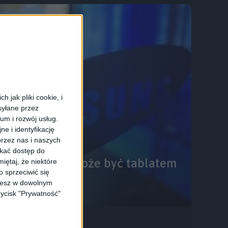
 jak pliki cookie, i
syłane przez
ium i rozwój usług.
e i identyfikację
rzez nas i naszych
skać dostęp do
Tab SM-T330 może być tablatem
iętaj, że niektóre
 sprzeciwić się
LED
ożesz w dowolnym
zycisk "Prywatność"