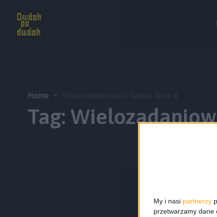
Home
Wielozadaniowość Galaxy Note 4
Tag:
Wielozadaniow
My i nasi
partnerzy
p
przetwarzamy dane os