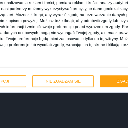
rsonalizowania reklam i treści, pomiaru reklam i treści, analizy audytor
 nasi partnerzy możemy wykorzystywać precyzyjne dane geolokalizacyjn
ządzeń. Możesz kliknąć, aby wyrazić zgodę na przetwarzanie danych p
ie z opisem powyżej. Możesz też kliknąć, aby odmówić zgody lub uzy
ch informacji i zmienić swoje preferencje przed wyrażeniem zgody.
Pam
ia danych osobowych mogą nie wymagać Twojej zgody, ale masz prawo
iu. Twoje preferencje będą mieć zastosowanie tylko do tej witryny. M
je preferencje lub wycofać zgodę, wracając na tę stronę i klikając pr
lm promujący
oli głównej
PCJI
NIE ZGADZAM SIĘ
ZGAD