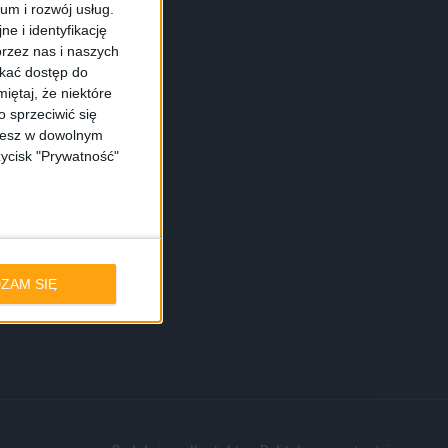
ium i rozwój usług.
e i identyfikację
rzez nas i naszych
skać dostęp do
iętaj, że niektóre
 sprzeciwić się
ożesz w dowolnym
zycisk "Prywatność"
ZAM SIĘ