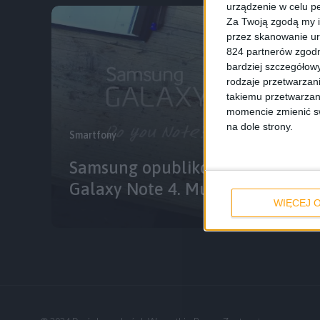
urządzenie w celu pe
Za Twoją zgodą my i
przez skanowanie ur
824 partnerów zgodn
bardziej szczegółowy
rodzaje przetwarzan
takiemu przetwarzan
momencie zmienić swo
na dole strony.
Smartfony
Samsung opublikował kolejny fi
Galaxy Note 4. Multi Window w r
WIĘCEJ O