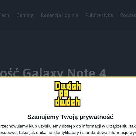
Tech
Gaming
Recenzje i opinie
Publicystyka
Podcas
ość Galaxy Note 4
Szanujemy Twoją prywatność
rzechowujemy i/lub uzyskujemy dostęp do informacji w urządzeniu, takich
obowe, takie jak unikalne identyfikatory i standardowe informacje wy