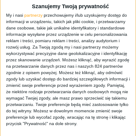
na swoim kanale w serwisie
YouTube
opublikował kolejny
Szanujemy Twoją prywatność
film promujący najnowszy tabletofon Koreańczyków
.
My i nasi
partnerzy
przechowujemy i/lub uzyskujemy dostęp do
informacji w urządzeniu, takich jak pliki cookie, i przetwarzamy
W kolejnym filmie promującym Galaxy Note 4, Samsung
dane osobowe, takie jak unikalne identyfikatory i standardowe
skupił się tym razem na funkcji
Multi Window
, czyli po
informacje wysyłane przez urządzenie w celu personalizowania
naszemu na wielozadaniowości. Na wideo widzimy jak
reklam i treści, pomiaru reklam i treści, analizy audytorium i
szybko możemy przełączać się między otwartymi
rozwój usług.
Za Twoją zgodą my i nasi partnerzy możemy
kartami oraz możliwość korzystania z dwóch aplikacji
wykorzystywać precyzyjne dane geolokalizacyjne i identyfikację
jednocześnie na podzielonym ekranie. W kolejnych
przez skanowanie urządzeń. Możesz kliknąć, aby wyrazić zgodę
minutach Samsung chwali się ulepszoną funkcją
Multi
na przetwarzanie danych przez nas i naszych 824 partnerów
zgodnie z opisem powyżej. Możesz też kliknąć, aby odmówić
Window
, dzięki której teraz dowolną aplikację możemy
zgody lub uzyskać dostęp do bardziej szczegółowych informacji i
zmniejszyć do okna pop-up. Wystarczy z dowolnego rogu
zmienić swoje preferencje przed wyrażeniem zgody.
Pamiętaj,
ekranu przeciągnąć rysikiem lub palcem do środka i
że niektóre rodzaje przetwarzania danych osobowych mogą nie
gotowe. Pomniejszone okno aplikacji można też
wymagać Twojej zgody, ale masz prawo sprzeciwić się takiemu
zminimalizować, co spowoduje, że pojawi się okrągły
przetwarzaniu. Twoje preferencje będą mieć zastosowanie tylko
widget, który można umieścić w dowolnym miejscu na
do tej witryny. Możesz w dowolnym momencie zmienić swoje
ekranie. Prawda, że genialne? Na wideo pojawiła się też
preferencje lub wycofać zgodę, wracając na tę stronę i klikając
przycisk "Prywatność" na dole strony.
funkcja, która umożliwia przeciągnięcie i upuszczenie
zawartości bezpośrednio do wiadomości. Prosto i szybko