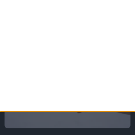
Smartfony
Ciężko jest znaleźć pięć istotnych
zmian. Widziałem Samsungi Galaxy
S25