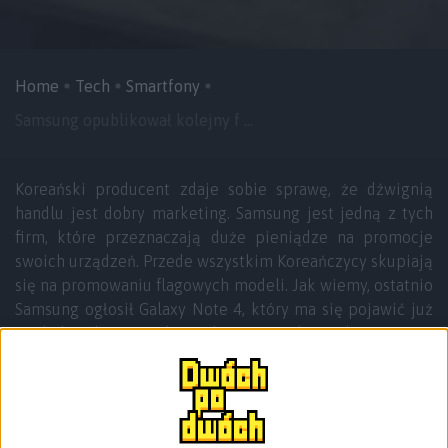
Home
Tech
Smartfony
Samsung opublikował kolejny f ...
Koreański producent zdaje sobie sprawę, że dźwignią
handlu jest dobry marketing. Samsung jest jedną z tych
firm, które przeznaczają duże pieniądze na promocje
swoich urządzeń. Przede wszystkim Koreańczycy skupiają
się na promowaniu flagowych modeli. Jak wiemy, ostatnio
Samsung ogłosił Galaxy Note 4, który ma się pojawić już
w okolicach 10. października w sprzedaży. Dlatego też z
kolejnymi dniami będziemy obserwować liczne reklamy z
Galaxy Note 4 w roli głównej na ekranie naszych
telewizorów czy na billboardach. W dzisiejszych czasach
siłą jest też internet i właśnie wczoraj Samsung Mobile