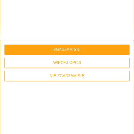
Strona internetowa
Napisz tutaj swój komentarz... *
ZGADZAM SIĘ
WIĘCEJ OPCJI
NIE ZGADZAM SIĘ
Zapamiętaj moje dane w tej przeglądarce podczas pisania kolejnych
komentarzy.