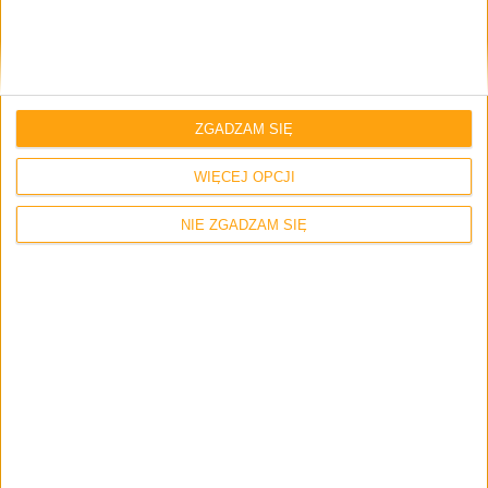
sim
ZGADZAM SIĘ
3 listopada 2012 o 15:58
Odpowiedz
A może jednak 20 mln (SGS 3) 😉
WIĘCEJ OPCJI
NIE ZGADZAM SIĘ
Krzysztof Nawrot
3 listopada 2012 o 16:05
Odpowiedz
Tak, tak już poprawione 😉