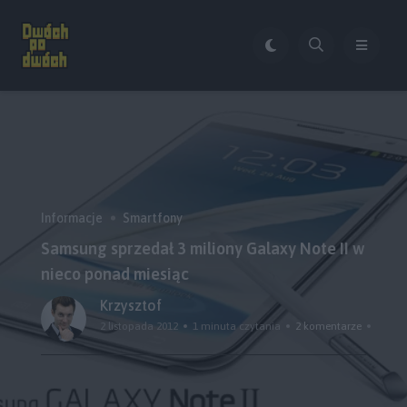
Informacje
Smartfony
Samsung sprzedał 3 miliony Galaxy Note II w
nieco ponad miesiąc
Krzysztof
2 listopada 2012
1 minuta czytania
2 komentarze