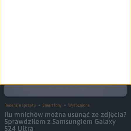
S25
Recenzje sprzętu
Smartfony
Wyróżnione
Ilu mnichów można usunąć ze zdjęcia?
Sprawdziłem z Samsungiem Galaxy
S24 Ultra