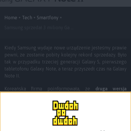
Home
Tech
Smartfony
Samsung sprzedał 3 miliony Ga ...
Kiedy Samsung wydaje nowe urządzenie jesteśmy prawie
pewni, że zostanie pobity kolejny rekord sprzedaży. Było
tak w przypadku trzeciej generacji Galaxy S, pierwszego
tabletofonu Galaxy Note, a teraz przyszedł czas na Galaxy
Note II.
Koreańska firma poinformowała, że
druga wersja
tabletofonu sprzedała się w ponad 3 milionach sztuk, w
zaledwie 37 dni od światowej premiery
, która miała
miejsce we wrześniu na targach IFA 2012.