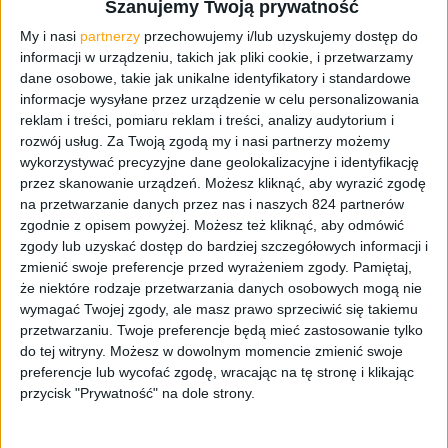
Szanujemy Twoją prywatność
My i nasi
partnerzy
przechowujemy i/lub uzyskujemy dostęp do
informacji w urządzeniu, takich jak pliki cookie, i przetwarzamy
„The rapid Galaxy Note 2 sales
dane osobowe, takie jak unikalne identyfikatory i standardowe
have a meaning of not just
informacje wysyłane przez urządzenie w celu personalizowania
reklam i treści, pomiaru reklam i treści, analizy audytorium i
creating a new category of
rozwój usług.
Za Twoją zgodą my i nasi partnerzy możemy
wykorzystywać precyzyjne dane geolokalizacyjne i identyfikację
smartphone, but also of
przez skanowanie urządzeń. Możesz kliknąć, aby wyrazić zgodę
popularizing the category.”
na przetwarzanie danych przez nas i naszych 824 partnerów
zgodnie z opisem powyżej. Możesz też kliknąć, aby odmówić
„Szybka sprzedaż Samsunga
zgody lub uzyskać dostęp do bardziej szczegółowych informacji i
zmienić swoje preferencje przed wyrażeniem zgody.
Pamiętaj,
Galaxy Note 2 ma znaczenie nie
że niektóre rodzaje przetwarzania danych osobowych mogą nie
wymagać Twojej zgody, ale masz prawo sprzeciwić się takiemu
tylko przy tworzeniu nowej
przetwarzaniu. Twoje preferencje będą mieć zastosowanie tylko
kategorii smartfonów, ale także
do tej witryny. Możesz w dowolnym momencie zmienić swoje
preferencje lub wycofać zgodę, wracając na tę stronę i klikając
popularyzacji tej kategorii.” –
przycisk "Prywatność" na dole strony.
dowiadujemy się od Samsunga.