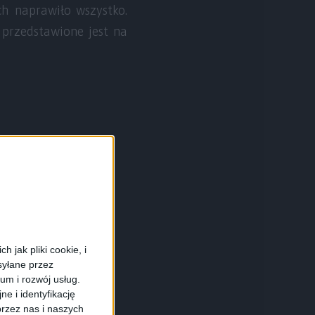
h naprawiło wszystko.
 przedstawione jest na
 jak pliki cookie, i
syłane przez
ium i rozwój usług.
e i identyfikację
rzez nas i naszych