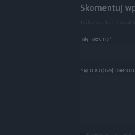
Skomentuj wp
Twój adres e-mail nie zostani
Imię i nazwisko *
Napisz tutaj swój komentarz..
Zapamiętaj moje dane w tej p