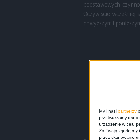
podstawowych czynnoś
Oczywiście wcześniej 
powyższym i poniższym 
My i nasi
partnerzy
p
przetwarzamy dane os
urządzenie w celu pe
Za Twoją zgodą my i
przez skanowanie ur