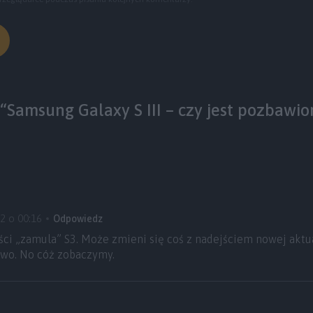
“Samsung Galaxy S III – czy jest pozbawio
2 o 00:16
Odpowiedz
ci „zamula” S3. Może zmieni się coś z nadejściem nowej aktua
owo. No cóż zobaczymy.