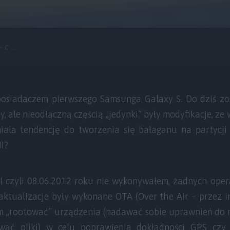
c ...
posiadaczem pierwszego Samsunga Galaxy S. Do dziś zos
ty, ale nieodłączną częścią „jedynki” były modyfikacje, ze 
ała tendencję do tworzenia się bałaganu na partycji 
I?
I czyli 08.06.2012 roku nie wykonywałem, żadnych oper
aktualizacje były wykonane OTA (Over the Air – przez i
em „rootować” urządzenia (nadawać sobie uprawnień do 
ować pliki) w celu poprawienia dokładności GPS czy