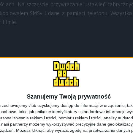
ciach. Na szczęście przywracanie ustawień fabrycznyc
skopiowałem SMSy i dane z pamięci telefonu. Wszystko
filmie.
Szanujemy Twoją prywatność
rzechowujemy i/lub uzyskujemy dostęp do informacji w urządzeniu, takich
obowe, takie jak unikalne identyfikatory i standardowe informacje wy
rsonalizowania reklam i treści, pomiaru reklam i treści, analizy audytor
 nasi partnerzy możemy wykorzystywać precyzyjne dane geolokalizacyjn
ządzeń. Możesz kliknąć, aby wyrazić zgodę na przetwarzanie danych p