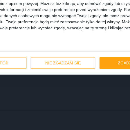
 liczyłem, że ta edycja „Galaktyki” ominie ten krok w swo
ie z opisem powyżej. Możesz też kliknąć, aby odmówić zgody lub uzy
racowany, że normalne użytkowanie nie spowoduje spowol
ch informacji i zmienić swoje preferencje przed wyrażeniem zgody.
Pam
ia danych osobowych mogą nie wymagać Twojej zgody, ale masz prawo
szczenia systemu. Z drugiej jednak strony są plusy te
iu. Twoje preferencje będą mieć zastosowanie tylko do tej witryny. M
 zainstalowanych przez ostatnie miesiące na pewno przekra
je preferencje lub wycofać zgodę, wracając na tę stronę i klikając pr
ię wyśmienitą płynnością „S trójki” w ten sposób w jaki
 jak Wasze egzemplarze sprawują się po paru miesiącach.
PCJI
NIE ZGADZAM SIĘ
ZGAD
I9300
OTA
Over the Air
Root
Samsung Galaxy S III