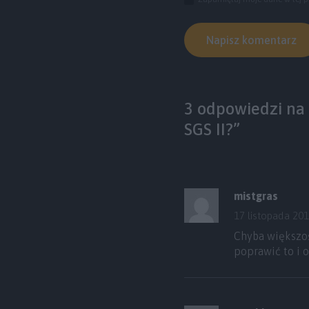
3 odpowiedzi na 
SGS II?”
mistgras
17 listopada 201
Chyba większoś
poprawić to i 