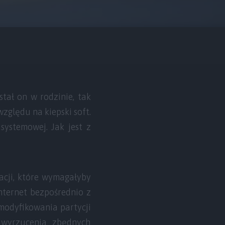
tał on w rodzinie, tak
względu na kiepski soft.
systemowej. Jak jest z
acji, które wymagałyby
nternet bezpośrednio z
modyfikowania partycji
 wyrzucenia zbędnych