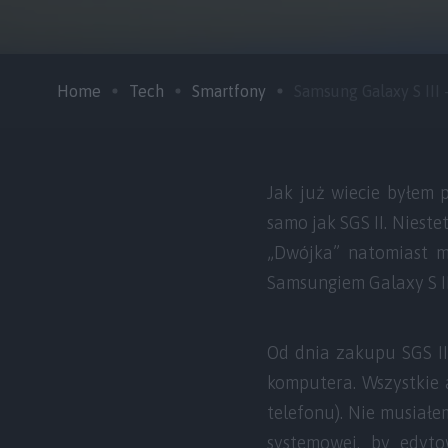
Home
Tech
Smartfony
Samsung Galaxy S III – 
Jak już wiecie byłem 
samo jak SGS II. Nieste
„Dwójka” natomiast mi
Samsungiem Galaxy S II
Od dnia zakupu SGS II
komputera. Wszystkie 
telefonu). Nie musiał
systemowej, by edyt