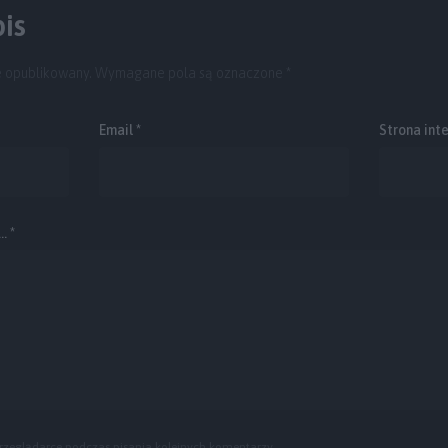
is
e opublikowany.
Wymagane pola są oznaczone
*
Email
*
Strona int
. *
rzeglądarce podczas pisania kolejnych komentarzy.