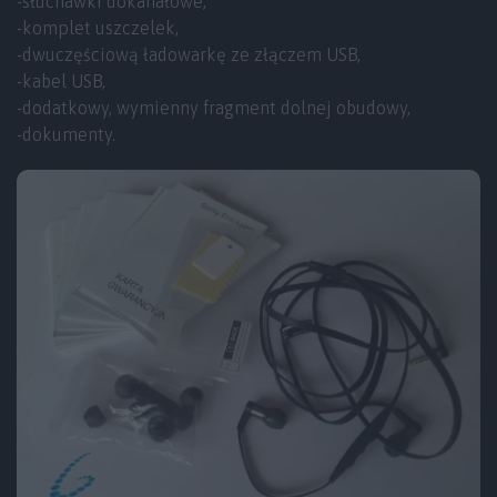
-słuchawki dokanałowe,
-komplet uszczelek,
-dwuczęściową ładowarkę ze złączem USB,
-kabel USB,
-dodatkowy, wymienny fragment dolnej obudowy,
-dokumenty.