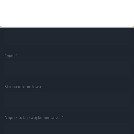
Twój adres e-mail nie zostanie opublikowany.
Wymagane pola są
oznaczone
*
Imię i nazwisko *
Email
*
Strona internetowa
Napisz tutaj swój komentarz... *