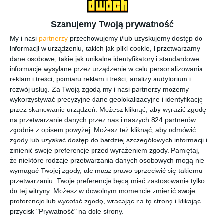
luzy. Na lewym boku Xperii znajduje się tylko port
microUSB, natomiast na prawym klawisze głośności,
Szanujemy Twoją prywatność
klawisz blokady ekranu oraz spust migawki aparatu. Do
wykonania telefonu nie można mieć żadnych zarzutów.
My i nasi
partnerzy
przechowujemy i/lub uzyskujemy dostęp do
Wszystkie jego elementy są idealnie dopasowane.
informacji w urządzeniu, takich jak pliki cookie, i przetwarzamy
dane osobowe, takie jak unikalne identyfikatory i standardowe
informacje wysyłane przez urządzenie w celu personalizowania
reklam i treści, pomiaru reklam i treści, analizy audytorium i
rozwój usług.
Za Twoją zgodą my i nasi partnerzy możemy
wykorzystywać precyzyjne dane geolokalizacyjne i identyfikację
przez skanowanie urządzeń. Możesz kliknąć, aby wyrazić zgodę
na przetwarzanie danych przez nas i naszych 824 partnerów
zgodnie z opisem powyżej. Możesz też kliknąć, aby odmówić
zgody lub uzyskać dostęp do bardziej szczegółowych informacji i
zmienić swoje preferencje przed wyrażeniem zgody.
Pamiętaj,
że niektóre rodzaje przetwarzania danych osobowych mogą nie
wymagać Twojej zgody, ale masz prawo sprzeciwić się takiemu
przetwarzaniu. Twoje preferencje będą mieć zastosowanie tylko
do tej witryny. Możesz w dowolnym momencie zmienić swoje
preferencje lub wycofać zgodę, wracając na tę stronę i klikając
przycisk "Prywatność" na dole strony.