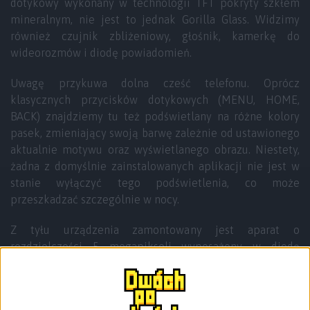
dotykowy wykonany w technologii TFT pokryty szkłem
mineralnym, nie jest to jednak Gorilla Glass. Widzimy
również czujnik zbliżeniowy, głośnik, kamerkę do
wideorozmów i diodę powiadomień.
Uwagę przykuwa dolna cześć telefonu. Oprócz
klasycznych przycisków dotykowych (MENU, HOME,
BACK) znajdziemy tu też podświetlany na różne kolory
pasek, zmieniający swoją barwę zależnie od ustawionego
aktualnie motywu oraz wyświetlanego obrazu. Niestety,
żadna z domyślnie zainstalowanych aplikacji nie jest w
stanie wyłączyć tego podświetlenia, co może
przeszkadzać szczególnie w nocy.
Z tyłu urządzenia zamontowany jest aparat o
rozdzielczości 5 megapikseli wyposażony w diodę
doświetlającą oraz głośnik służący do odtwarzania
multimediów. Wykonana z gumowanego plastiku klapka
baterii jest świetnie spasowana, nie są wyczuwalne żadne