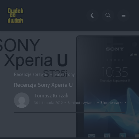
Recenzje sprzętu
Smartfony
Recenzja Sony Xperia U
Tomasz Kurzak
30 listopada 2012
8 minut czytania
3 komentarze