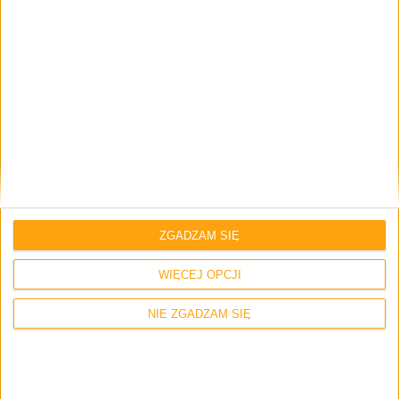
na przeszkodzie, by obejrzeć je choćby na ekranie
telefonu. Miłą niespodzianką dla fanów fotografii ,,z ręki”
jest możliwość robienia zdjęć przy użyciu przedniej
kamerki 🙂
Poniżej zamieszczam kilka przykładowych zdjęć
wykonanych Xperią U.
ZGADZAM SIĘ
WIĘCEJ OPCJI
NIE ZGADZAM SIĘ