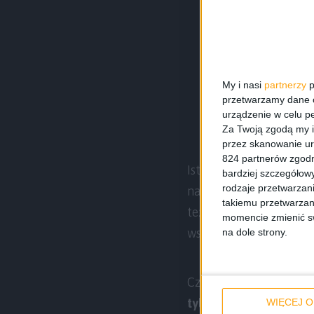
My i nasi
partnerzy
p
przetwarzamy dane os
urządzenie w celu pe
Za Twoją zgodą my i
przez skanowanie ur
824 partnerów zgodn
Istnieje możliwość, że
bardziej szczegółowy
rodzaje przetwarzan
na przeznaczona na jak
takiemu przetwarzan
też nie, bo dane EXI
momencie zmienić swo
wszystkim ze względu 
na dole strony.
Czy potrzebna jest p
tylko jeden
.
WIĘCEJ O