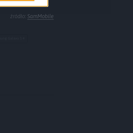
źródło:
SamMobile
ung Galaxy S 4