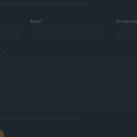
e opublikowany.
Wymagane pola są oznaczone
*
Email
*
Strona int
. *
rzeglądarce podczas pisania kolejnych komentarzy.