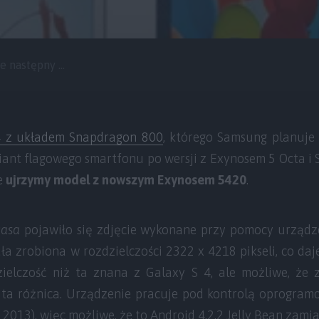
 następny ...
4 z układem Snapdragon 800
, którego Samsung planuje
riant flagowego smartfonu po wersji z Exynosem 5 Octa 
e
ujrzymy model z nowszym Exynosem 5420
.
casa
pojawiło się zdjęcie wykonane przy pomocy urząd
ała zrobiona w rozdzielczości 2322 x 4218 pikseli, co daj
zielczość niż ta znana z Galaxy S 4, ale możliwe, że 
d ta różnica. Urządzenie pracuje pod kontrolą oprogra
 2013), więc możliwe, że to Android 4.2.2 Jelly Bean zamias