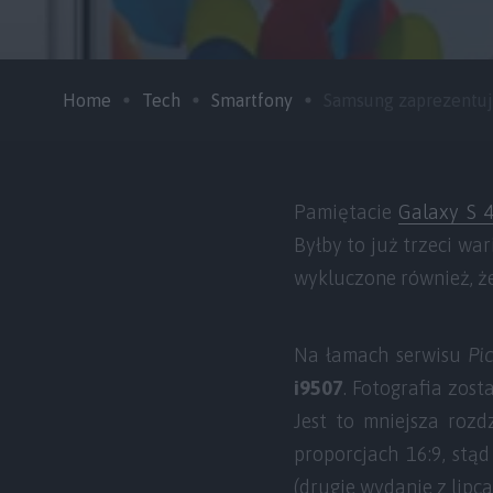
Home
Tech
Smartfony
Samsung zaprezentuje
Pamiętacie
Galaxy S 
Byłby to już trzeci wa
wykluczone również, ż
Na łamach serwisu
Pi
i9507
. Fotografia zost
Jest to mniejsza rozd
proporcjach 16:9, stą
(drugie wydanie z lipca