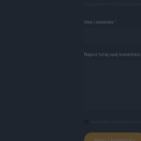
Twój adres e-mail nie zostani
Imię i nazwisko *
Napisz tutaj swój komentarz..
Zapamiętaj moje dane w tej p