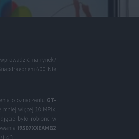
 wprowadzić na rynek?
i Snapdragonem 600. Nie
zenia o oznaczeniu
GT-
e mniej więcej 10 MPix.
zdjęcie było robione w
mowania
I9507XXEAMG2
t 4.3.