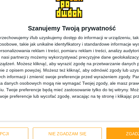
Szanujemy Twoją prywatność
rzechowujemy i/lub uzyskujemy dostęp do informacji w urządzeniu, takich
obowe, takie jak unikalne identyfikatory i standardowe informacje wy
rsonalizowania reklam i treści, pomiaru reklam i treści, analizy audytor
Dane zdjęcia
[źródło: SamMobile]
 nasi partnerzy możemy wykorzystywać precyzyjne dane geolokalizacyjn
ządzeń. Możesz kliknąć, aby wyrazić zgodę na przetwarzanie danych p
ie z opisem powyżej. Możesz też kliknąć, aby odmówić zgody lub uzy
 będzie to odmiana Galaxy S 4 LTE-A, ale ze slotem na dwi
ch informacji i zmienić swoje preferencje przed wyrażeniem zgody.
Pam
ia danych osobowych mogą nie wymagać Twojej zgody, ale masz prawo
iś konkretny rynek. Nie ma pewności czy urządzenie rzec
iu. Twoje preferencje będą mieć zastosowanie tylko do tej witryny. M
F zdjęcia, którego nawet nie możemy zobaczyć nic 
je preferencje lub wycofać zgodę, wracając na tę stronę i klikając pr
na możliwość ich edycji bez żadnego problemu.
iąta odmiana Galaxy S 4? Według mnie nie, bo
flagowy 
PCJI
NIE ZGADZAM SIĘ
ZGAD