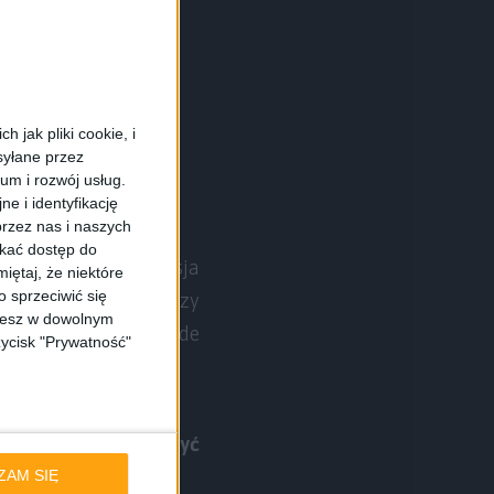
 jak pliki cookie, i
syłane przez
ium i rozwój usług.
e i identyfikację
rzez nas i naszych
skać dostęp do
e karty SIM bądź wersja
iętaj, że niektóre
 sprzeciwić się
zywiście się pojawi czy
ożesz w dowolnym
nam nie mówią, przede
zycisk "Prywatność"
smartfon powinien być
ZAM SIĘ