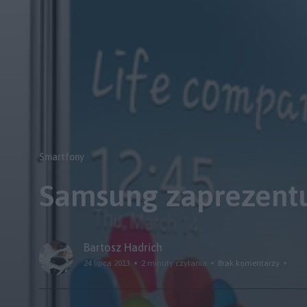
Smartfony
Samsung zaprezentu
Bartosz Hadrich
24 lipca 2013
2 minuty czytania
Brak komentarzy