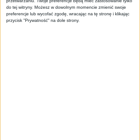
przetwarzaniu. Twoje preferencje będą mieć zastosowanie tylko
the reported issues with Galaxy
do tej witryny. Możesz w dowolnym momencie zmienić swoje
preferencje lub wycofać zgodę, wracając na tę stronę i klikając
S3 4.3 Jelly Bean update,
the
przycisk "Prywatność" na dole strony.
upgrading service has been
temporarily suspended. We are
committed to providing
customers with the best possible
mobile experience, and will
ensure to resume the upgrading
service at the earliest possibility.”
– Samsung Mobile UK