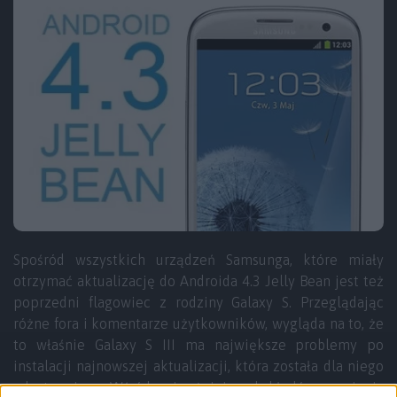
Spośród wszystkich urządzeń Samsunga, które miały
otrzymać aktualizację do Androida 4.3 Jelly Bean jest też
poprzedni flagowiec z rodziny Galaxy S. Przeglądając
różne fora i komentarze użytkowników, wygląda na to, że
to właśnie Galaxy S III ma największe problemy po
instalacji najnowszej aktualizacji, która została dla niego
udostępniona. Wśród najważniejszych błędów wymienia