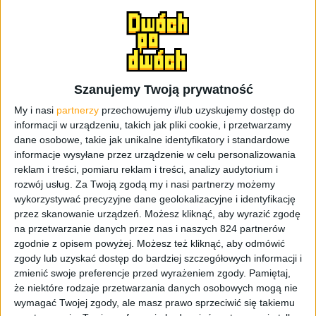
się bardzo częste, nawet kilkunastosekundowe lagi,
ogromne zużycie baterii, problem z czarnym ekranem
zaraz po odebraniu połączenia, słabe zarządzanie
pamięcią RAM czy losowe zawieszanie się urządzenia.
Szanujemy Twoją prywatność
Po wielu skargach i zażaleniach dotyczących problemów
nowej aktualizacji dla Galaxy S III, serwis
SamMobile
My i nasi
partnerzy
przechowujemy i/lub uzyskujemy dostęp do
postanowił skontaktować się bezpośrednio z brytyjskim
informacji w urządzeniu, takich jak pliki cookie, i przetwarzamy
dane osobowe, takie jak unikalne identyfikatory i standardowe
oddziałem firmy Samsung, by ten wydał oficjalnie
informacje wysyłane przez urządzenie w celu personalizowania
oświadczenie w tej sprawie. W odpowiedzi dowiadujemy
reklam i treści, pomiaru reklam i treści, analizy audytorium i
się, że producent rozpoczął analize problemów, a proces
rozwój usług.
Za Twoją zgodą my i nasi partnerzy możemy
aktualizacji Galaxy S III do Androida 4.3 Jelly Bean został
wykorzystywać precyzyjne dane geolokalizacyjne i identyfikację
zawieszony do odwołania.
przez skanowanie urządzeń. Możesz kliknąć, aby wyrazić zgodę
na przetwarzanie danych przez nas i naszych 824 partnerów
zgodnie z opisem powyżej. Możesz też kliknąć, aby odmówić
zgody lub uzyskać dostęp do bardziej szczegółowych informacji i
zmienić swoje preferencje przed wyrażeniem zgody.
Pamiętaj,
że niektóre rodzaje przetwarzania danych osobowych mogą nie
“As we are currently investigating
wymagać Twojej zgody, ale masz prawo sprzeciwić się takiemu