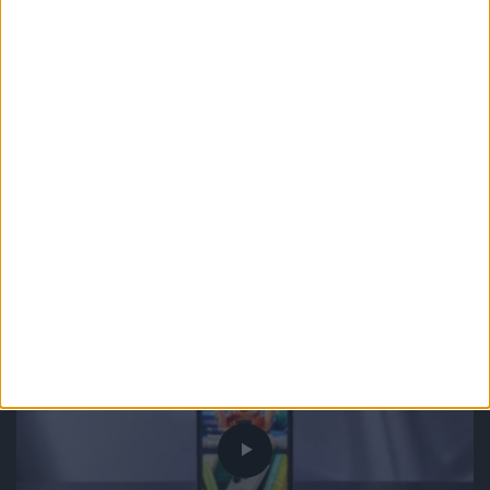
Recenzje sprzętu
Smartfony
Wyróżnione
Sympatyczny mały flagowiec.
Samsung Galaxy S25 – recenzja