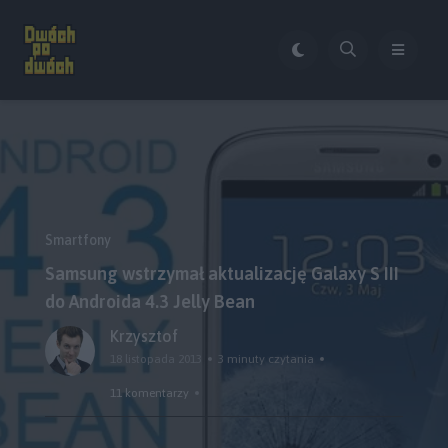
Smartfony
Samsung wstrzymał aktualizację Galaxy S III
do Androida 4.3 Jelly Bean
Krzysztof
18 listopada 2013
3 minuty czytania
11 komentarzy