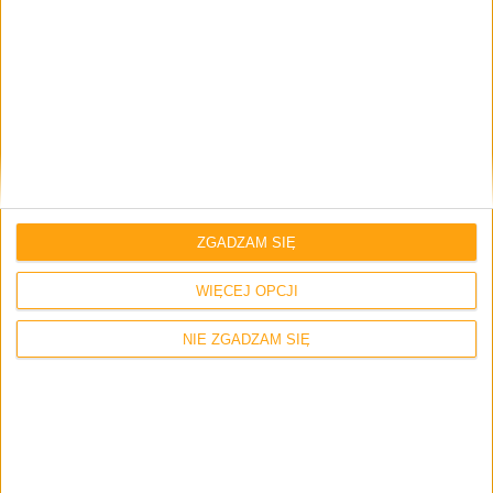
Szkoda że samsung nie doda też funkcji z s4,
które nam obiecał
mlody
19 listopada 2013 o 11:02
Odpowiedz
Liczylem na troche inna polityke Samsunga…
Zgadnijcie kiedy wypuscili ostatnia wersje
ZGADZAM SIĘ
androida (4.1.2) az w listopadzie 2012 roku,
czyli? Czekamy OKRAGLY ROK na nowego
WIĘCEJ OPCJI
andka, google przez ten czas wypuscil (4.2;
4.2.1; 4.2.2; 4.3; 4.4) az 5 wersji a samsung ani
NIE ZGADZAM SIĘ
jednej a teraz jakies bledy wychodza… Nowe
sluchawki wyciagaja jak z rekawa ale juz
zadbac o klientow to nie laska…