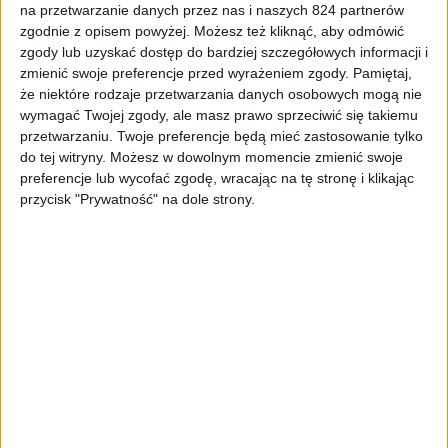
na przetwarzanie danych przez nas i naszych 824 partnerów
Smartfony
zgodnie z opisem powyżej. Możesz też kliknąć, aby odmówić
zgody lub uzyskać dostęp do bardziej szczegółowych informacji i
Ruszył proces oficjalnej aktualizacji
zmienić swoje preferencje przed wyrażeniem zgody.
Pamiętaj,
Galaxy Note II do Androida 4.3 Jelly Bean
że niektóre rodzaje przetwarzania danych osobowych mogą nie
wymagać Twojej zgody, ale masz prawo sprzeciwić się takiemu
przetwarzaniu. Twoje preferencje będą mieć zastosowanie tylko
do tej witryny. Możesz w dowolnym momencie zmienić swoje
preferencje lub wycofać zgodę, wracając na tę stronę i klikając
przycisk "Prywatność" na dole strony.
Smartfony
Samsung wstrzymał aktualizację Galaxy S
III do Androida 4.3 Jelly Bean