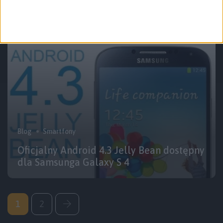
Galaxy S 4 z Exynosem (GT-I9500)
Blog
Smartfony
Oficjalny Android 4.3 Jelly Bean dostępny
dla Samsunga Galaxy S 4
1
2