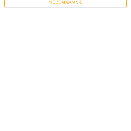
NIE ZGADZAM SIĘ
Smartfony
Pojawił się pierwszy testowy Android 4.3
Jelly Bean dla Samsunga Galaxy S III
(I9300XXUGMJ9)