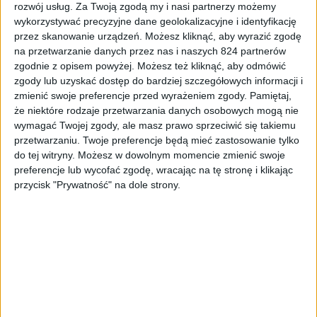
rozwój usług.
Za Twoją zgodą my i nasi partnerzy możemy
dobre wrażenie.
Sam wygląd może nie różni się
wykorzystywać precyzyjne dane geolokalizacyjne i identyfikację
znacząco od reszty linii Galaxy, ale mimo wszystko
przez skanowanie urządzeń. Możesz kliknąć, aby wyrazić zgodę
Alpha to nowa seria smartfonów i nie można jej
na przetwarzanie danych przez nas i naszych 824 partnerów
zgodnie z opisem powyżej. Możesz też kliknąć, aby odmówić
porównać ani do rodziny S, ani do Note. 4,7-calowe
zgody lub uzyskać dostęp do bardziej szczegółowych informacji i
urządzenie jest rozsądnym kompromisem między
zmienić swoje preferencje przed wyrażeniem zgody.
Pamiętaj,
poręcznością, a funkcjonalnym dotykowym
że niektóre rodzaje przetwarzania danych osobowych mogą nie
ekranem.
Smuci niestety sugerowana cena.
2500
wymagać Twojej zgody, ale masz prawo sprzeciwić się takiemu
złotych może okazać się nieco zaporową ceną, ale
przetwarzaniu. Twoje preferencje będą mieć zastosowanie tylko
znając koreańskiego producenta trafi on do
do tej witryny. Możesz w dowolnym momencie zmienić swoje
przedsprzedaży w ciekawej ofercie. 1860 mAh
preferencje lub wycofać zgodę, wracając na tę stronę i klikając
przycisk "Prywatność" na dole strony.
może okazać się piętą achillesową Alphy, ale jest to
spowodowane niezwykle smukłym wyglądem i
niską wagą urządzenia. Samsung Galaxy Alpha to
ciekawa propozycja dla osób, które chcą czegoś
nowego. Miejmy nadzieję, że nasze obawy odnośnie
ceny i baterii nie potwierdzą się, a ten niezwykle
ładny smartfon rozpocznie nową erę w produkcji
smartfonów Samsunga.