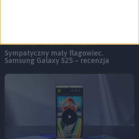
Recenzje sprzętu
Smartfony
Wyróżnione
Sympatyczny mały flagowiec.
Samsung Galaxy S25 – recenzja