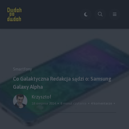
Smartfony
Co Galaktyczna Redakcja sądzi o: Samsung
Galaxy Alpha
Krzysztof
18 sierpnia 2014
8 minut czytania
4 komentarze