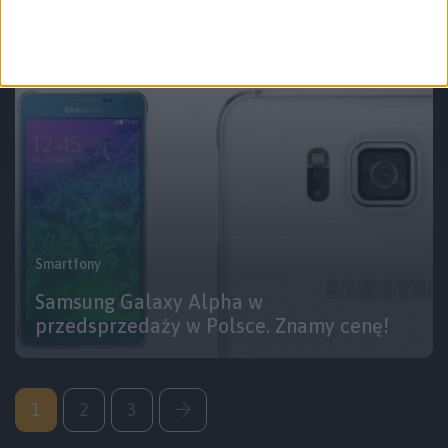
rękach! Pierwsze wrażenia
Smartfony
Samsung Galaxy Alpha w
przedsprzedaży w Polsce. Znamy cenę!
1
2
3