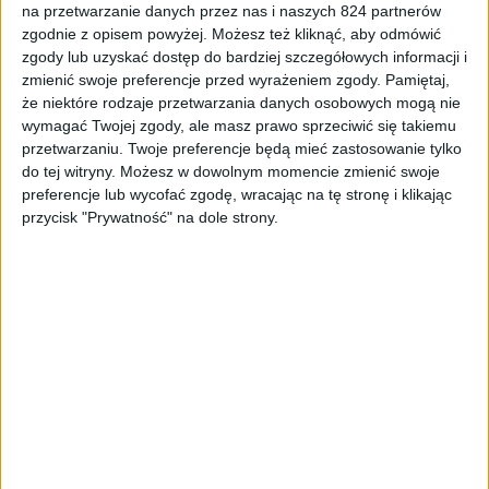
na przetwarzanie danych przez nas i naszych 824 partnerów
Smartfony
zgodnie z opisem powyżej. Możesz też kliknąć, aby odmówić
zgody lub uzyskać dostęp do bardziej szczegółowych informacji i
Samsung Galaxy Alpha nie doczeka się
zmienić swoje preferencje przed wyrażeniem zgody.
Pamiętaj,
następcy. Co dalej z tym smartfonem?
że niektóre rodzaje przetwarzania danych osobowych mogą nie
wymagać Twojej zgody, ale masz prawo sprzeciwić się takiemu
przetwarzaniu. Twoje preferencje będą mieć zastosowanie tylko
do tej witryny. Możesz w dowolnym momencie zmienić swoje
preferencje lub wycofać zgodę, wracając na tę stronę i klikając
przycisk "Prywatność" na dole strony.
Smartfony
Szkło Gorilla Glass 4 od kilku miesięcy
jest już dostępne w smartfonie!
Zastanawiacie się w jakim?