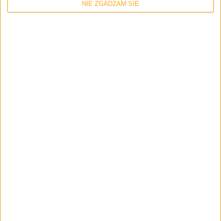
NIE ZGADZAM SIĘ
Smartfony
Samsung Galaxy Alpha już w sprzedaży!