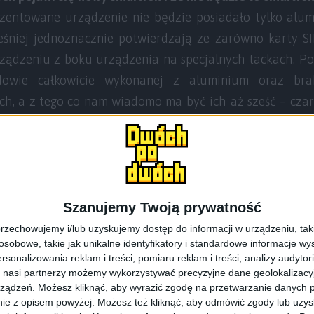
entowane urządzenie nie będzie posiadało tylko alumi
eśniej jednoznacznie potwierdzają ze zarówno karty S
dzeniu z boku urządzenia na specjalnych tackach. Po
dowie całkowicie wykonanej z aluminium oraz brak
, a z tego co nam wiadomo ma być ich aż sześć – czarny,
rmacji kiedy Samsung zaprezentuje nowe urządzenia, 
nt i kiedy finalnie trafią do sprzedaży, ale cieszy fakt
Szanujemy Twoją prywatność
 urządzeń. Można również zauważyć, że zmienia się o
rzechowujemy i/lub uzyskujemy dostęp do informacji w urządzeniu, takich
ie łatwiejsze do odkodowania (zapamiętania). Urządzeni
obowe, takie jak unikalne identyfikatory i standardowe informacje wy
 w prosty sposób będzie można od siebie odróżnić i podz
rsonalizowania reklam i treści, pomiaru reklam i treści, analizy audytor
 nasi partnerzy możemy wykorzystywać precyzyjne dane geolokalizacyjn
ządzeń. Możesz kliknąć, aby wyrazić zgodę na przetwarzanie danych p
ie z opisem powyżej. Możesz też kliknąć, aby odmówić zgody lub uzy