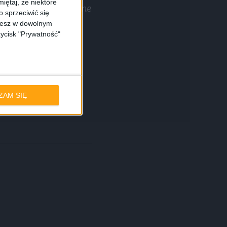
iętaj, że niektóre
źródło: własne
 sprzeciwić się
ożesz w dowolnym
zycisk "Prywatność"
samsung galaxy a5
ZAM SIĘ