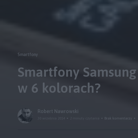
Smartfony
Smartfony Samsung 
w 6 kolorach?
Robert Nawrowski
30 września 2014
2 minuty czytania
Brak komentarzy