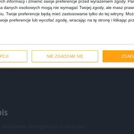
ch informacji i zmienić swoje preferencje przed wyrażeniem zgody.
Pam
ia danych osobowych mogą nie wymagać Twojej zgody, ale masz prawo
iu. Twoje preferencje będą mieć zastosowanie tylko do tej witryny. M
je preferencje lub wycofać zgodę, wracając na tę stronę i klikając pr
samsung galaxy a
Samsung Galaxy A kolory
samsung galaxy a3
tfon z metalową obudową
PCJI
NIE ZGADZAM SIĘ
ZGAD
y
is
e opublikowany.
Wymagane pola są oznaczone
*