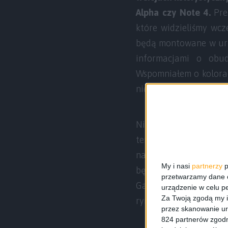
Alpha czy Note 4.
Prez
które widzieliśmy wcz
będą montowane w urzą
informacjami o obu
Wspomniałem o kolorach
niebieski i różowy.
Nie mamy jeszcze info
temu jakiś większy eve
naprawdę aluminiowych
My i nasi
partnerzy
p
będzie ono zdecydowan
przetwarzamy dane os
Galaxy A5 i Galaxy A3
urządzenie w celu pe
Za Twoją zgodą my i
rynku.
przez skanowanie ur
824 partnerów zgodn