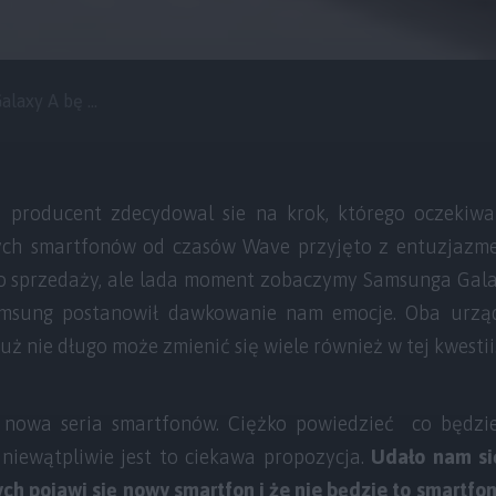
axy A bę ...
producent zdecydowal sie na krok, którego oczekiwali
ch smartfonów od czasów Wave przyjęto z entuzjazm
do sprzedaży, ale lada moment zobaczymy Samsunga Galax
amsung postanowił dawkowanie nam emocje. Oba urząd
uż nie długo może zmienić się wiele również w tej kwestii
 nowa seria smartfonów. Ciężko powiedzieć co będzi
 niewątpliwie jest to ciekawa propozycja.
Udało nam si
ch pojawi się nowy smartfon i że nie będzie to smartfo