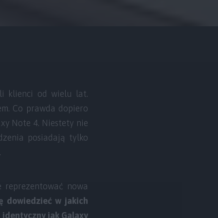
 klienci od wielu lat.
em. Co prawda dopiero
y Note 4. Niestety nie
zenia posiadają tylko
.
e reprezentować nowa
ę dowiedzieć w jakich
n identyczny jak Galaxy