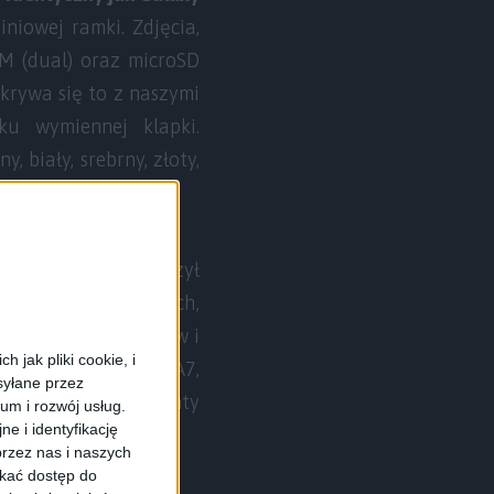
niowej ramki. Zdjęcia,
IM (dual) oraz microSD
krywa się to z naszymi
u wymiennej klapki.
 biały, srebrny, złoty,
czy będzie towarzyszył
 pojawienia się nowych,
znaczenie smartfonów i
 jak pliki cookie, i
a takie jak Galaxy A7,
syłane przez
ielić na dane segmenty
ium i rozwój usług.
e i identyfikację
rzez nas i naszych
skać dostęp do