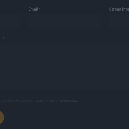
Email
*
Strona int
. *
rzeglądarce podczas pisania kolejnych komentarzy.