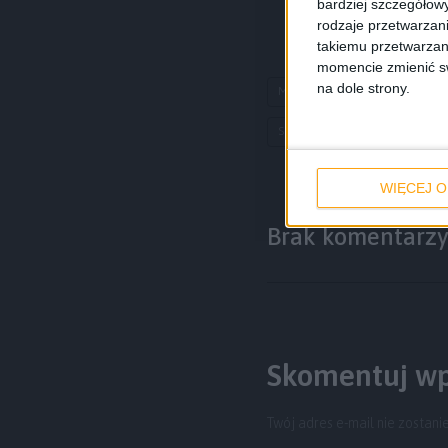
bardziej szczegółowy
rodzaje przetwarzan
takiemu przetwarzan
momencie zmienić swo
na dole strony.
Metalowy smartfon Samsung
Samsung Galaxy A7
smar
WIĘCEJ O
Brak komentarz
Skomentuj wp
Twój adres e-mail nie zostani