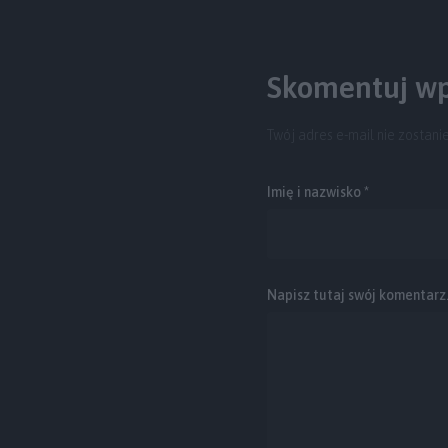
Skomentuj wp
Twój adres e-mail nie zostani
Imię i nazwisko *
Napisz tutaj swój komentarz..