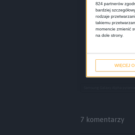
824 partnerów zgodn
bardziej szczegółowy
rodzaje przetwarzan
takiemu przetwarzan
momencie zmienić swo
na dole strony.
WIĘCEJ O
Samsung Galaxy Alpha pytania
7 komentarzy