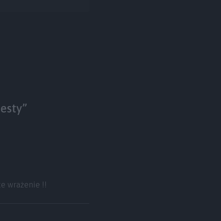
esty”
e wrażenie !!