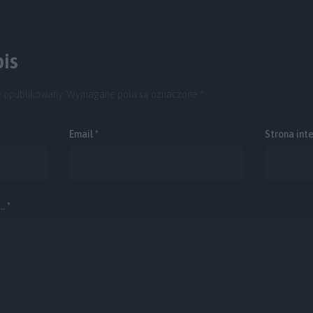
is
e opublikowany.
Wymagane pola są oznaczone
*
Email
*
Strona int
. *