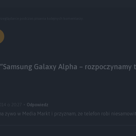
rzeglądarce podczas pisania kolejnych komentarzy.
 “Samsung Galaxy Alpha – rozpoczynamy t
014 o 20:27
Odpowiedz
a żywo w Media Markt i przyznam, że telefon robi niesamowit