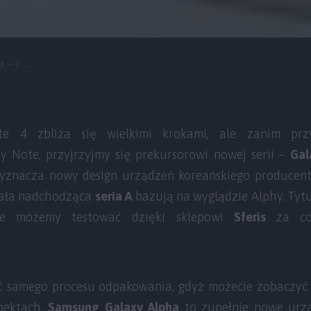
 r ...
e 4 zbliża się wielkimi krokami, ale zanim prz
ny Note, przyjrzyjmy się prekursorowi nowej serii –
Gal
znacza nowy design urządzeń koreańskiego producenta
cała nadchodząca
seria A
bazują na wyglądzie Alphy. Ty
ie możemy testować dzięki sklepowi
Sferis
za co 
samego procesu odpakowania, gdyż możecie zobaczyć g
pektach.
Samsung Galaxy Alpha
to zupełnie nowe urz