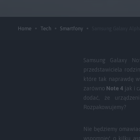
Home
Tech
Smartfony
Samsung Galaxy Alpha –
Samsung Galaxy Not
przedstawiciela rodzi
które tak naprawdę wy
zarówno
Note 4
jak i 
dodać, że urządzen
Rozpakowujemy?
Nie będziemy omawiać 
wspomnieć o kilku as