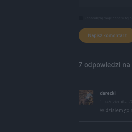
Zapamiętaj moje dane w tej p
7 odpowiedzi na
darecki
1 października 2
Widziałem go n