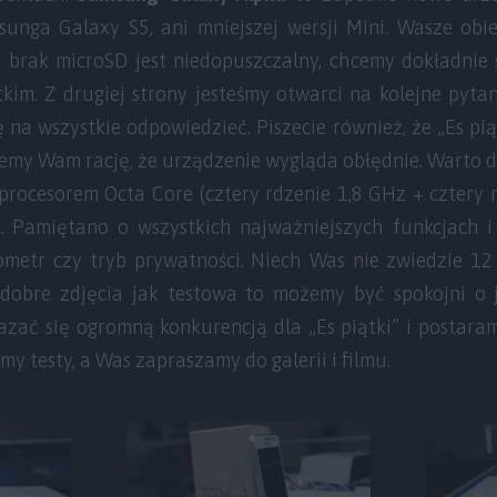
nga Galaxy S5, ani mniejszej wersji Mini. Wasze obie
 a brak microSD jest niedopuszczalny, chcemy dokładnie 
im. Z drugiej strony jesteśmy otwarci na kolejne pytan
 na wszystkie odpowiedzieć. Piszecie również, że „Es pi
jemy Wam rację, że urządzenie wygląda obłędnie. Warto d
 procesorem Octa Core (cztery rdzenie 1,8 GHz + cztery 
 Pamiętano o wszystkich najważniejszych funkcjach i
ometr czy tryb prywatności. Niech Was nie zwiedzie 12 
 dobre zdjęcia jak testowa to możemy być spokojni o 
zać się ogromną konkurencją dla „Es piątki” i postaram
y testy, a Was zapraszamy do galerii i filmu.