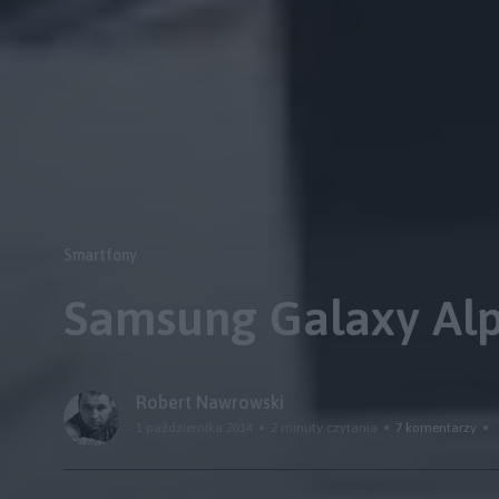
Smartfony
Samsung Galaxy Alp
Robert Nawrowski
1 października 2014
2 minuty czytania
7 komentarzy