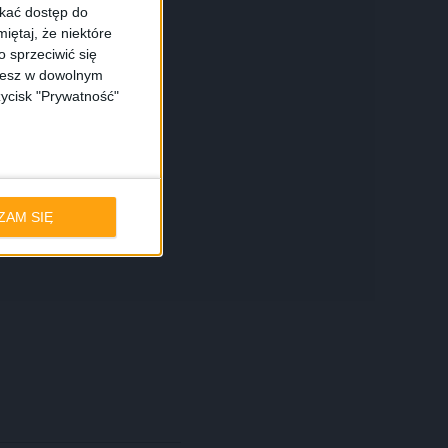
skać dostęp do
iętaj, że niektóre
 sprzeciwić się
ożesz w dowolnym
zycisk "Prywatność"
ZAM SIĘ