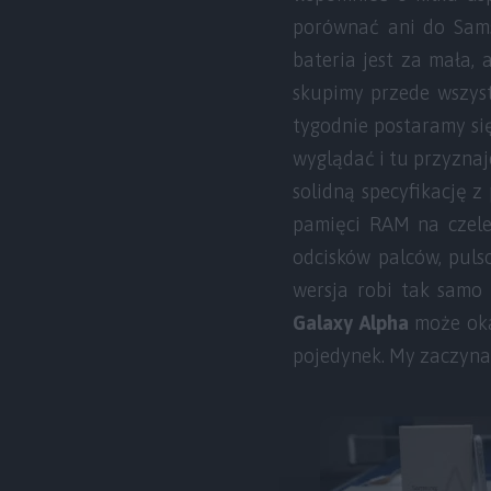
porównać ani do Samsu
bateria jest za mała,
skupimy przede wszystk
tygodnie postaramy się
wyglądać i tu przyzna
solidną specyfikację z
pamięci RAM na czele.
odcisków palców, puls
wersja robi tak samo
Galaxy Alpha
może oka
pojedynek. My zaczynam