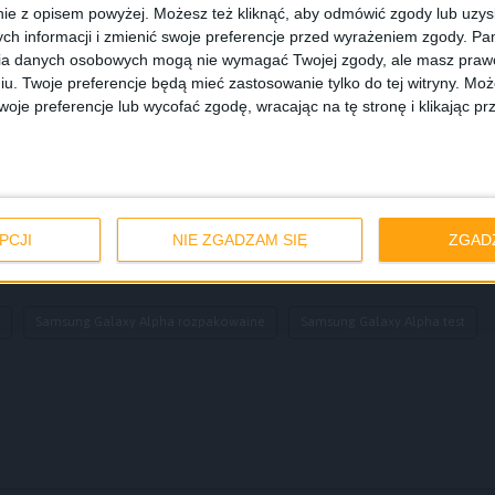
ie z opisem powyżej. Możesz też kliknąć, aby odmówić zgody lub uzy
ch informacji i zmienić swoje preferencje przed wyrażeniem zgody.
Pam
ia danych osobowych mogą nie wymagać Twojej zgody, ale masz prawo
iu. Twoje preferencje będą mieć zastosowanie tylko do tej witryny. M
je preferencje lub wycofać zgodę, wracając na tę stronę i klikając pr
PCJI
NIE ZGADZAM SIĘ
ZGAD
Samsung Galaxy Alpha rozpakowaine
Samsung Galaxy Alpha test