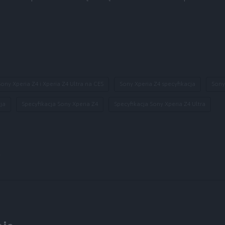
Sony Xperia Z4 i Xperia Z4 Ultra na CES
Sony Xperia Z4 specyfikacja
Sony
cja
Specyfikacja Sony Xperia Z4
Specyfikacja Sony Xperia Z4 Ultra
y