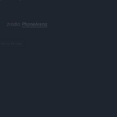
źródło:
PhoneArena
 Xperia Z4 Ultra