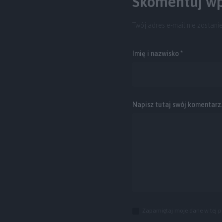
Skomentuj wp
Twój adres e-mail nie zostani
Imię i nazwisko *
Napisz tutaj swój komentarz..
Zapamiętaj moje dane w tej p