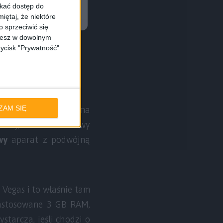
skać dostęp do
iętaj, że niektóre
 sprzeciwić się
ożesz w dowolnym
zycisk "Prywatność"
ZAM SIĘ
ępująco. Wyświetlacz ma
nie), czterordzeniowy
wy
aparat z podwójną
Vegas i to właśnie tam
zastosowane 3 GB RAM,
tarcza, jeśli chodzi o