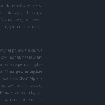
sze dane mówiły o 5,5-
dookoła wyświetlacza, a
810 zmartwię, ponieważ
wiarygodna informacja,
cyjnej pojawiała się we
y być jednak nastawieni
 jest w Xperii Z3, gdyż
ia Z4
na pewno będzie
y obiektyw
20,7 Mpix
z
ają być jeszcze lepszej
8 Mpix z szerokim kątem
yć bateria o pojemności