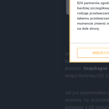
824 partnerów zgodn
bardziej szczegółowy
rodzaje przetwarzan
takiemu przetwarzan
momencie zmienić swo
na dole strony.
WIĘCEJ O
Jeśli chodzi o specyfi
być wielkości
5,9-cali
procesor
Snapdragon
lampą błyskową LED. G
Jak już wspomniałem o
dowiemy się wszystki
ponieważ 4 GB niepotr