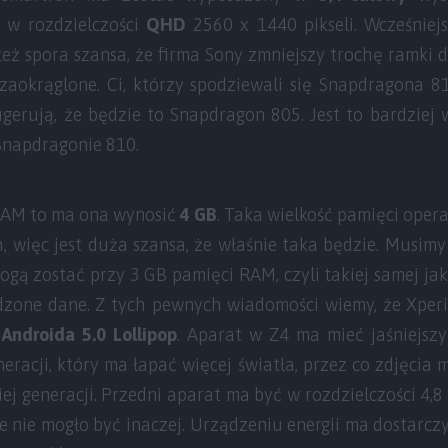
s
w rozdzielczości
QHD
2560 x 1440 pikseli. Wcześniej
też spora szansa, że firma Sony zmniejszy trochę ramki 
 zaokrąglone. Ci, którzy spodziewali się Snapdragona 
ugerują, że będzie to Snapdragon 805. Jest to bardziej 
 Snapdragonie 810.
 RAM to ma ona wynosić
4 GB
. Taka wielkość pamięci opera
, więc jest duża szansa, że właśnie taka będzie. Musim
ogą zostać przy 3 GB pamięci RAM, czyli takiej samej jaka
rdzone dane. Z tych pewnych wiadomości wiemy, że Xper
 Androida 5.0 Lollipop
. Aparat w Z4 ma mieć jaśniejsz
eracji, który ma łapać więcej światła, przez co zdjęcia m
iej generacji. Przedni aparat ma być w rozdzielczości 4,
ie nie mogło być inaczej. Urządzeniu energii ma dostarcz