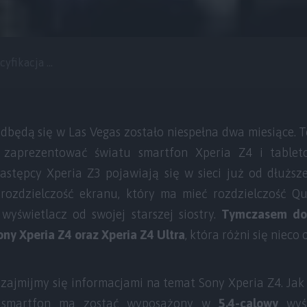
fikacja ...
dbędą się w Las Vegas zostało niespełna dwa miesiące. 
zaprezentować światu smartfon Xperia Z4 i tableto
astępcy Xperia Z3 pojawiają się w sieci już od dłuższ
 rozdzielczość ekranu, który ma mieć rozdzielczość 
wyświetlacz od swojej starszej siostry.
Tymczasem do 
ony Xperia Z4 oraz Xperia Z4 Ultra
, która różni się nieco 
 zajmijmy się informacjami na temat Sony Xperia Z4. Ja
y smartfon ma zostać wyposażony w
5,4-calowy
wyśw