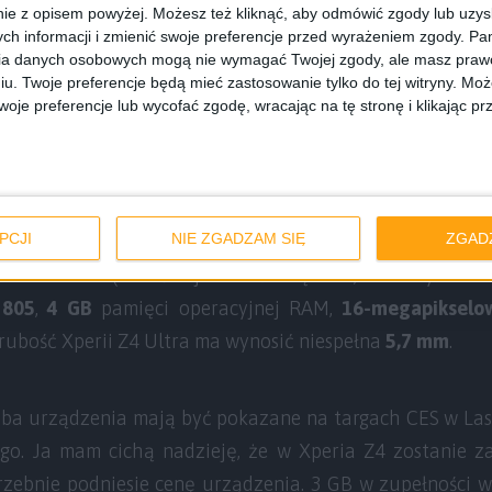
ie z opisem powyżej. Możesz też kliknąć, aby odmówić zgody lub uzy
ch informacji i zmienić swoje preferencje przed wyrażeniem zgody.
Pam
ia danych osobowych mogą nie wymagać Twojej zgody, ale masz prawo
iu. Twoje preferencje będą mieć zastosowanie tylko do tej witryny. M
Sony Xperia Z4 / fot. PhoneArena
je preferencje lub wycofać zgodę, wracając na tę stronę i klikając pr
PCJI
NIE ZGADZAM SIĘ
ZGAD
kację Sony Xperia Z4 Ultra to przedstawia się ona nast
 Triluminos
(wcześniej mówiło się o 6,4-calowym ekra
 805
,
4 GB
pamięci operacyjnej RAM,
16-megapikselo
rubość Xperii Z4 Ultra ma wynosić niespełna
5,7 mm
.
ba urządzenia mają być pokazane na targach CES w Las 
ego. Ja mam cichą nadzieję, że w Xperia Z4 zostanie 
zebnie podniesie cenę urządzenia. 3 GB w zupełności wys