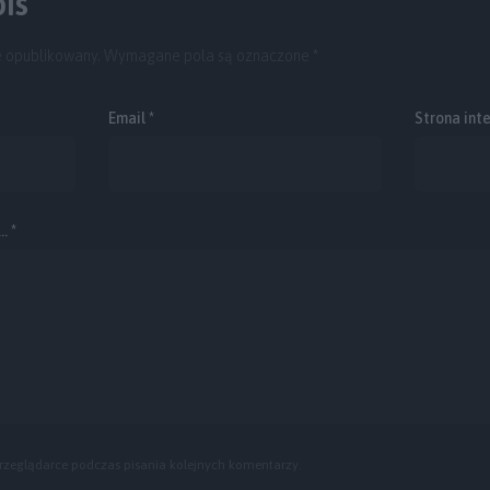
is
e opublikowany.
Wymagane pola są oznaczone
*
Email
*
Strona int
. *
rzeglądarce podczas pisania kolejnych komentarzy.