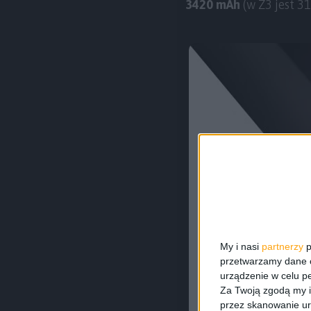
3420 mAh
(w Z3 jest 3
My i nasi
partnerzy
p
przetwarzamy dane os
urządzenie w celu pe
Za Twoją zgodą my i
przez skanowanie ur