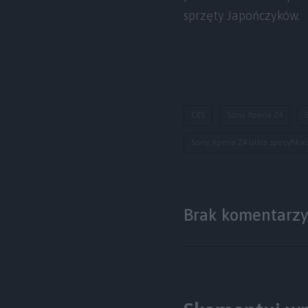
sprzęty Japończyków.
CES
Sony Xperia Z4
Sony Xperia Z4 Ultra specyfika
Brak komentarz