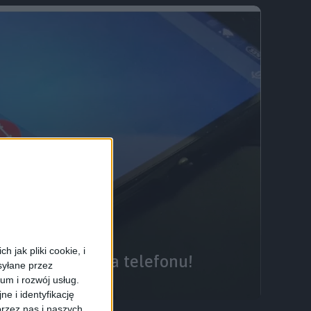
 jak pliki cookie, i
wyciekły zdjęcia telefonu!
syłane przez
ium i rozwój usług.
e i identyfikację
rzez nas i naszych