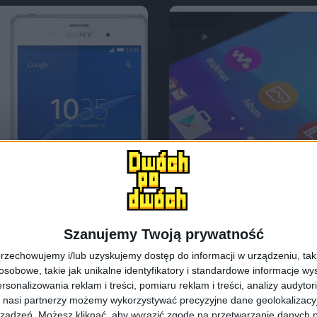
Szanujemy Twoją prywatność
Smartfony
Tech
eria Z4 i Xperia
rzechowujemy i/lub uzyskujemy dostęp do informacji w urządzeniu, takich
Sony Xperia Z4 – 
obowe, takie jak unikalne identyfikatory i standardowe informacje wy
rsonalizowania reklam i treści, pomiaru reklam i treści, analizy audytor
 nasi partnerzy możemy wykorzystywać precyzyjne dane geolokalizacyjn
ządzeń. Możesz kliknąć, aby wyrazić zgodę na przetwarzanie danych p