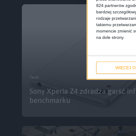
824 partnerów zgodn
bardziej szczegółowy
rodzaje przetwarzan
takiemu przetwarzan
momencie zmienić swo
na dole strony.
WIĘCEJ O
Tech
Sony Xperia Z4 zdradza garść in
benchmarku