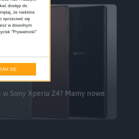
skać dostęp do
iętaj, że niektóre
 sprzeciwić się
ożesz w dowolnym
zycisk "Prywatność"
ZAM SIĘ
an w Sony Xperia Z4? Mamy nowe