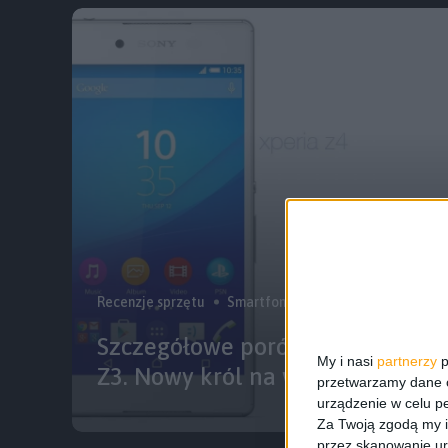
Recenzje sprzętu
Smartfony
Tech
Szczegółowe porównanie Sony Xp
My i nasi
partnerzy
p
Z3. Nowy król na włościach?
przetwarzamy dane os
urządzenie w celu pe
Za Twoją zgodą my i
przez skanowanie ur