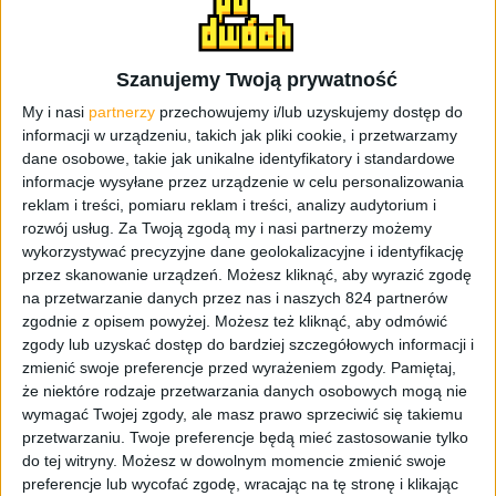
Samsung Galaxy A3
to stosunkowo mały smartfon o
przekątnej ekranu wynoszącej 4,4 cala. Niestety, ale
Szanujemy Twoją prywatność
wyposażono go w ekran qHD o rozdzielczości ekranu 960
My i nasi
partnerzy
przechowujemy i/lub uzyskujemy dostęp do
x 540 pikseli. A3 posiada 1 GB pamięci RAM i baterię
informacji w urządzeniu, takich jak pliki cookie, i przetwarzamy
1900 mAh. Jesteśmy bardzo ciekawi czy takie
dane osobowe, takie jak unikalne identyfikatory i standardowe
informacje wysyłane przez urządzenie w celu personalizowania
zestawienie, da sobie radę w codziennym użytkowaniu.
reklam i treści, pomiaru reklam i treści, analizy audytorium i
Nie zapomniano oczywiście o trybie bardzo niskiego
rozwój usług.
Za Twoją zgodą my i nasi partnerzy możemy
zużycia energii. Niestety, ale w porównaniu do Galaxy A5,
wykorzystywać precyzyjne dane geolokalizacyjne i identyfikację
w A3 zabrakło trybu prywatnego.
przez skanowanie urządzeń. Możesz kliknąć, aby wyrazić zgodę
na przetwarzanie danych przez nas i naszych 824 partnerów
zgodnie z opisem powyżej. Możesz też kliknąć, aby odmówić
zgody lub uzyskać dostęp do bardziej szczegółowych informacji i
zmienić swoje preferencje przed wyrażeniem zgody.
Pamiętaj,
że niektóre rodzaje przetwarzania danych osobowych mogą nie
wymagać Twojej zgody, ale masz prawo sprzeciwić się takiemu
przetwarzaniu. Twoje preferencje będą mieć zastosowanie tylko
do tej witryny. Możesz w dowolnym momencie zmienić swoje
preferencje lub wycofać zgodę, wracając na tę stronę i klikając