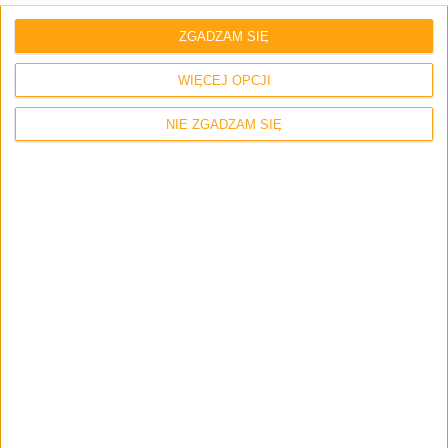
ZGADZAM SIĘ
Maniek
9 lutego 2015 o 19:25
Odpowiedz
WIĘCEJ OPCJI
To zależy jaki Ci się bardziej podoba i nic
więcej
NIE ZGADZAM SIĘ
MrDżakob
2 lutego 2015 o 13:34
Odpowiedz
Wszystko się grzeje, jak np. grasz, ale to jest
ciepło, ale nie gorąco. Trudne pytania
zadajesz, a co lepsze PS3 czy Xbox? To zależy,
ile ludzi tyle opinii. Miałem kiedyś
metalowego Samsunga Wave III i dobrze
wspominam obudowę. Obecnie mam Note 4 i
metalowa ramka to podstawa, a plecki… no
cóż są fajne, aczkolwiek jak patrzę na te