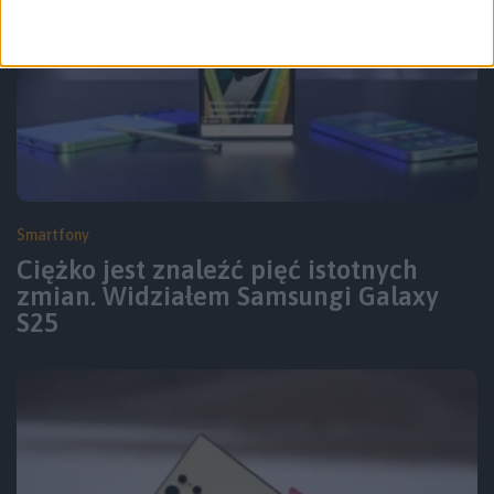
Smartfony
Ciężko jest znaleźć pięć istotnych
zmian. Widziałem Samsungi Galaxy
S25