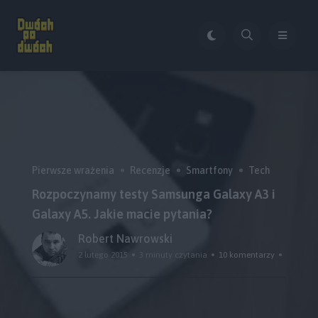
Pierwsze wrażenia
Recenzje
Smartfony
Tech
Rozpoczynamy testy Samsunga Galaxy A3 i
Galaxy A5. Jakie macie pytania?
Robert Nawrowski
2 lutego 2015
3 minuty czytania
10 komentarzy