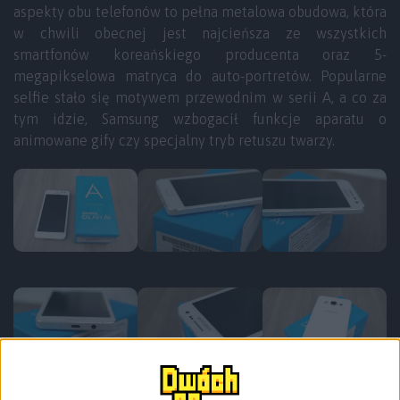
aspekty obu telefonów to pełna metalowa obudowa, która
w chwili obecnej jest najcieńsza ze wszystkich
smartfonów koreańskiego producenta oraz 5-
megapikselowa matryca do auto-portretów. Popularne
selfie stało się motywem przewodnim w serii A, a co za
tym idzie, Samsung wzbogacił funkcje aparatu o
animowane gify czy specjalny tryb retuszu twarzy.