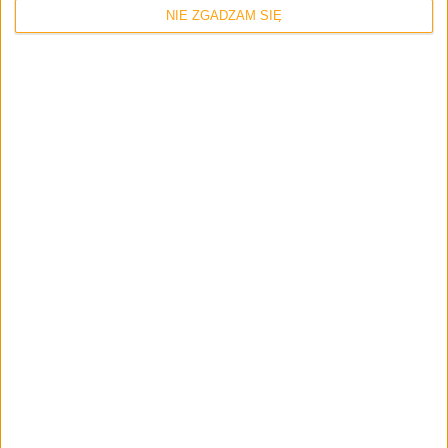
NIE ZGADZAM SIĘ
3 komentarze
Skomentuj wpis
Twój adres e-mail nie zostanie opublikowany.
Wymagane pola są
oznaczone
*
Imię i nazwisko *
Email
*