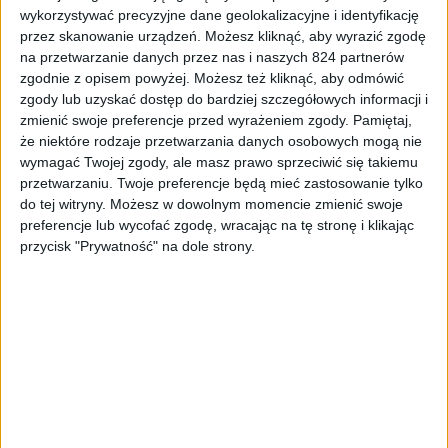
wykorzystywać precyzyjne dane geolokalizacyjne i identyfikację
takiego czegoś wcześniej zwyczajnie nie było. No i stało
przez skanowanie urządzeń. Możesz kliknąć, aby wyrazić zgodę
się. Ogłosili cenę. 600 zielonych amerykańskich.
na przetwarzanie danych przez nas i naszych 824 partnerów
zgodnie z opisem powyżej. Możesz też kliknąć, aby odmówić
Delikatne podrygi mojego zainteresowania dostały ataku
zgody lub uzyskać dostęp do bardziej szczegółowych informacji i
serca i przy akompaniamencie radosnego pierdnięcia –
zmienić swoje preferencje przed wyrażeniem zgody.
Pamiętaj,
zdechły. 600 US-prezydentów to cena na USA. Sąsiadująca
że niektóre rodzaje przetwarzania danych osobowych mogą nie
z nimi Kanada ma już cenę o „dwiesta” wyższą, a co
wymagać Twojej zgody, ale masz prawo sprzeciwić się takiemu
przetwarzaniu. Twoje preferencje będą mieć zastosowanie tylko
będzie w naszym radosnym kawałku świata, to boję się
do tej witryny. Możesz w dowolnym momencie zmienić swoje
myśleć. Co to będzie? Hipoteka chałupy? Pierworodna
preferencje lub wycofać zgodę, wracając na tę stronę i klikając
córka, pod warunkiem, że ładna? Ręka? Noga? Nerka?
przycisk "Prywatność" na dole strony.