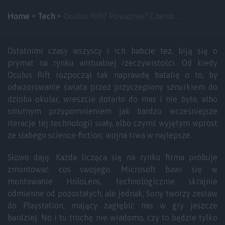
Home
Tech
Oculus Rift? Poważnie? Czarno ...
Ostatnimi czasy wszyscy i ich babcie też, biją się o
prymat na rynku wirtualnej rzeczywistości. Od kiedy
Oculus Rift rozpoczął tak naprawdę batalię o to, by
odwzorowanie świata przez przyczepiony sznurkiem do
dzioba okular, wreszcie dotarło do mas i nie było, albo
smutnym przypomnieniem jak bardzo wcześniejsze
iteracje tej technologii ssały, albo czymś wyjętym wprost
ze słabego science-fiction, wojna trwa w najlepsze.
Słowo daję. Każda licząca się na rynku firma próbuje
zmontować coś swojego. Microsoft bawi się w
montowanie HoloLens, technologicznie skrajnie
odmienne od pozostałych, ale jednak, Sony tworzy zestaw
do Playstation, mający zagłębić nas w gry jeszcze
bardziej. No i tu trochę nie wiadomo, czy to będzie tylko