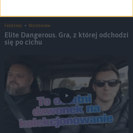
Felietony
Wyróżnione
Elite Dangerous. Gra, z której odchodzi
się po cichu