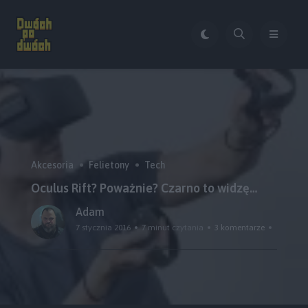
Akcesoria
Felietony
Tech
Oculus Rift? Poważnie? Czarno to widzę…
Adam
7 stycznia 2016
7 minut czytania
3 komentarze