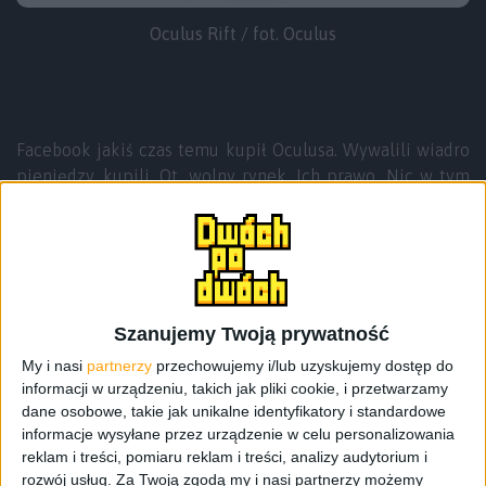
Oculus Rift / fot. Oculus
Facebook jakiś czas temu kupił Oculusa. Wywalili wiadro
pieniędzy, kupili. Ot, wolny rynek. Ich prawo. Nic w tym
dziwnego, bo set sam w sobie był niemal wszędzie.
Wersje developerskie były gdzie popadnie, czy to na
konwentach, czy w kioskach 3D, czy w domach
użytkowników. Każdy, choć trochę zainteresowany
tematem, wie co, z czym i jak. Recenzje sypały się z lewa
i z prawa. No i potem zaczęły się preordery.
Szanujemy Twoją prywatność
My i nasi
partnerzy
przechowujemy i/lub uzyskujemy dostęp do
Cena… no właśnie. Jaką cenę dowalą za taką technologię?
informacji w urządzeniu, takich jak pliki cookie, i przetwarzamy
Ciężko było przed samym wydarzeniem wyrokować, ale
dane osobowe, takie jak unikalne identyfikatory i standardowe
spekulacji nie brakowało. Jeśli ustrojstwo okaże się
informacje wysyłane przez urządzenie w celu personalizowania
reklam i treści, pomiaru reklam i treści, analizy audytorium i
BARDZO drogie, to sami sobie rynek zawężą, bo nie
rozwój usług.
Za Twoją zgodą my i nasi partnerzy możemy
każdego będzie stać na takie caco. Chcemy czy nie, ale