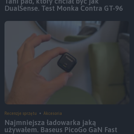
Tani pad, który chciał być jak
DualSense. Test Monka Contra GT-96
Recenzje sprzętu
Akcesoria
Najmniejsza ładowarka jaką
używałem. Baseus PicoGo GaN Fast