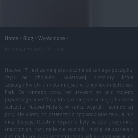
Home
Blog
Wyróżnione
Recenzja Huawei P9 – sma ...
Huawei P9 jest ze mną praktycznie od samego początku,
czyli od oficjalnej, światowej premiery, która
szóstego kwietnia miała miejsce w londyńskim Battersea
Park. Od tamtego czasu też używam go jako mojego
prywatnego smartfonu, który o miejsce w mojej kieszeni
walczył z Huawei Mate 8. W końcu wygrał i… sam do tej
pory nie wiem, co ostatecznie spowodowało taką, a nie
inną decyzję. Ostatnie tygodnie były bardzo przyjemne,
smartfon ani razu mnie nie zawiódł i myślę, że zostanę z
nim na dłużej. A po szczegóły tego, jak się sprawował, co