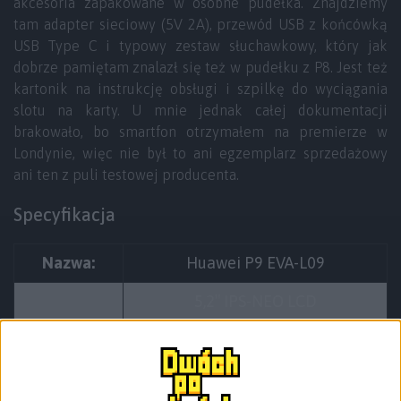
akcesoria zapakowane w osobne pudełka. Znajdziemy
tam adapter sieciowy (5V 2A), przewód USB z końcówką
USB Type C i typowy zestaw słuchawkowy, który jak
dobrze pamiętam znalazł się też w pudełku z P8. Jest też
kartonik na instrukcję obsługi i szpilkę do wyciągania
slotu na karty. U mnie jednak całej dokumentacji
brakowało, bo smartfon otrzymałem na premierze w
Londynie, więc nie był to ani egzemplarz sprzedażowy
ani ten z puli testowej producenta.
Specyfikacja
Nazwa:
Huawei P9 EVA-L09
5,2″ IPS-NEO LCD
Ekran:
FullHD 1920 x 1080 pikseli, 424
ppi
HiSilicon Kirin 955