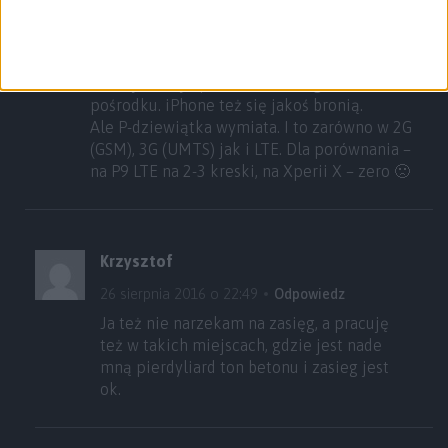
Sony Xperia X
Huawei P9
Zdecydowanie NAJLEPIEJ wypada Huawei
P9, najsłabiej Xperia X. Samsungi – coś
pośrodku. iPhone też się jakoś bronią.
Ale P-dziewiątka wymiata. I to zarówno w 2G
(GSM), 3G (UMTS) jak i LTE. Dla porównania –
na P9 LTE na 2-3 kreski, na Xperii X – zero 🙁
Krzysztof
26 sierpnia 2016 o 22:49
Odpowiedz
Ja też nie narzekam na zasięg, a pracuję
też w takich miejscach, gdzie jest nade
mną pierdyliard ton betonu i zasieg jest
ok.