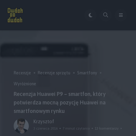
Recenzje
Recenzje sprzętu
Smartfony
Wyróżnione
Recenzja Huawei P9 – smartfon, który
potwierdza mocną pozycję Huawei na
smartfonowym rynku
Krzysztof
3 czerwca 2016
7 minut czytania
13 komentarzy