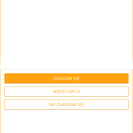
EKRAN | OPROGRAMOWANIE I FUNKCJE
APARAT | WYDAJNOŚĆ I MULTIMEDIA | BATERIA
PODSUMOWANIE | PLUSY I MINUSY
Pages:
1
2
3
4
ZGADZAM SIĘ
Huawei P9
Recenzja
Test
TOP
WIĘCEJ OPCJI
NIE ZGADZAM SIĘ
13 komentarzy