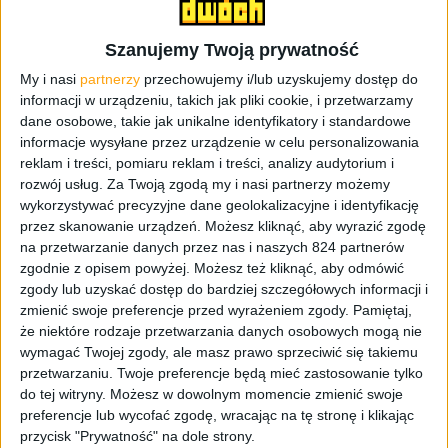
Procesor:
8 rdzeni do 2,5 GHz
Szanujemy Twoją prywatność
GPU:
ARM Mali-T880
My i nasi
partnerzy
przechowujemy i/lub uzyskujemy dostęp do
RAM:
3 GB (LPDDR3)
informacji w urządzeniu, takich jak pliki cookie, i przetwarzamy
dane osobowe, takie jak unikalne identyfikatory i standardowe
Bateria:
Li-Po 3000 mAh
informacje wysyłane przez urządzenie w celu personalizowania
reklam i treści, pomiaru reklam i treści, analizy audytorium i
rozwój usług.
Za Twoją zgodą my i nasi partnerzy możemy
Pamięć
32 GB
wykorzystywać precyzyjne dane geolokalizacyjne i identyfikację
wbudowana:
przez skanowanie urządzeń. Możesz kliknąć, aby wyrazić zgodę
na przetwarzanie danych przez nas i naszych 824 partnerów
Android 6.0 Marshmallow
zgodnie z opisem powyżej. Możesz też kliknąć, aby odmówić
System:
EMUI 4.1
zgody lub uzyskać dostęp do bardziej szczegółowych informacji i
zmienić swoje preferencje przed wyrażeniem zgody.
Pamiętaj,
12 Mpix (RGB), 12 Mpix
że niektóre rodzaje przetwarzania danych osobowych mogą nie
wymagać Twojej zgody, ale masz prawo sprzeciwić się takiemu
(monochromatyczny)
przetwarzaniu. Twoje preferencje będą mieć zastosowanie tylko
optyka od Leica
do tej witryny. Możesz w dowolnym momencie zmienić swoje
Sony Exmor RS IMX286
preferencje lub wycofać zgodę, wracając na tę stronę i klikając
przycisk "Prywatność" na dole strony.
nagrywanie wideo Full HD przy 60