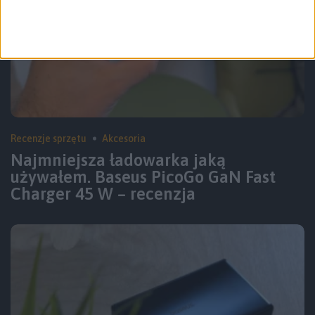
Recenzje sprzętu
Akcesoria
Najmniejsza ładowarka jaką
używałem. Baseus PicoGo GaN Fast
Charger 45 W – recenzja