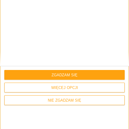
Imię i nazwisko *
Email
*
Strona internetowa
ZGADZAM SIĘ
WIĘCEJ OPCJI
Napisz tutaj swój komentarz... *
NIE ZGADZAM SIĘ