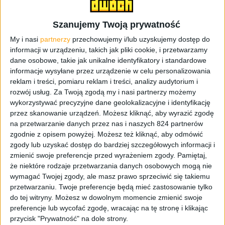
miał zacząć od początku to musiałbym najpierw opisać
akumulatory nikolowo-kadmowe, takie jak jeszcze używa
Szanujemy Twoją prywatność
się chociażby w aparatach cyfrowych. Ale to temat na
My i nasi
partnerzy
przechowujemy i/lub uzyskujemy dostęp do
osobny artykuł. Skupiając się pokrótce na typowych
informacji w urządzeniu, takich jak pliki cookie, i przetwarzamy
powerbankach, można zuważyć pewną zależność,
dane osobowe, takie jak unikalne identyfikatory i standardowe
najpierw były niewielkie powerbanki, takie „na jeden
informacje wysyłane przez urządzenie w celu personalizowania
raz”, potem ich pojemność się zwiększała (co sprawiało
reklam i treści, pomiaru reklam i treści, analizy audytorium i
też, że stawały się większe i cięższe), pojawiły się też
rozwój usług.
Za Twoją zgodą my i nasi partnerzy możemy
wykorzystywać precyzyjne dane geolokalizacyjne i identyfikację
takie z możliwością ładowania dwóch urządzeń w jednym
przez skanowanie urządzeń. Możesz kliknąć, aby wyrazić zgodę
czasie, a od niedawna nowością jest szybkie ładowanie.
na przetwarzanie danych przez nas i naszych 824 partnerów
zgodnie z opisem powyżej. Możesz też kliknąć, aby odmówić
ADATA A10050QC to powerbank o całkiem sensownej
zgody lub uzyskać dostęp do bardziej szczegółowych informacji i
pojemności, bo ma 10500 mAh, a całość zamknięto w
zmienić swoje preferencje przed wyrażeniem zgody.
Pamiętaj,
obudowie z galwanizowanego aluminium. Ma wbudowane
że niektóre rodzaje przetwarzania danych osobowych mogą nie
dwa porty – jeden, klasyczne USB, a drugi, już nowsze USB
wymagać Twojej zgody, ale masz prawo sprzeciwić się takiemu
Type C, przez co w jednym czasie możemy ładować dwa
przetwarzaniu. Twoje preferencje będą mieć zastosowanie tylko
do tej witryny. Możesz w dowolnym momencie zmienić swoje
urządzenia, przykładowo smartfon i tablet. Najważniejszą
preferencje lub wycofać zgodę, wracając na tę stronę i klikając
informacją jest jednak to, że powerbank ADATA wspiera
przycisk "Prywatność" na dole strony.
Quick Charge 3.0 od Qualcomma, więc ładuje baterię tak