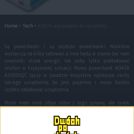
Home
Tech
ADATA wprowadza do sprzedaży ...
Są powerbanki i są szybsze powerbanki. Niektóre
wystarczą na kilka ładowań, a inne będą w stanie dać nam
niewielki strzał energii, tak żeby tylko podładować
telefon w kryzysowej sytuacji. Nowy powerbank ADATA
A10050QC łączy w zasadzie wszystkie najlepsze cechy
takiego urządzenia, bo jest pojemny i może bardzo
szybko naładować urządzenia.
Może mało osób zdaje sobie z tego sprawę, ale rynek
powerbanków też rozwija się w bardzo szybkim tempie.
W sumie do tej pory się nad tym nie zastanawiałem, ale
trochę się zmieniło na przestrzeni kilku ostatnich lat.
Nie będę się bardzo rozczulał nad tematem, bo gdybym