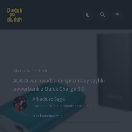
Akcesoria
Tech
ADATA wprowadza do sprzedaży szybki
powerbank z Quick Charge 3.0
Arkadiusz Sęga
2 grudnia 2016
3 minuty czytania
Brak komentarzy