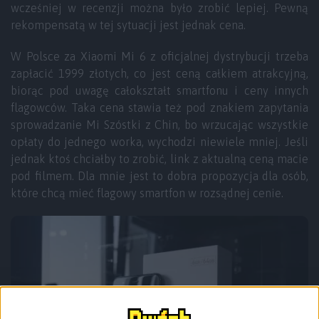
wcześniej w recenzji można było zrobić lepiej. Pewną
rekompensatą w tej sytuacji jest jednak cena.
W Polsce za Xiaomi Mi 6 z oficjalnej dystrybucji trzeba
zapłacić 1999 złotych, co jest ceną całkiem atrakcyjną,
biorąc pod uwagę całokształt smartfonu i ceny innych
flagowców. Taka cena stawia też pod znakiem zapytania
sprowadzanie Mi Szóstki z Chin, bo wrzucając wszystkie
opłaty do jednego worka, wychodzi niewiele mniej. Jeśli
jednak ktoś chciałby to zrobić, link z aktualną ceną macie
pod filmem. Dla mnie jest to dobra propozycja dla osób,
które chcą mieć flagowy smartfon w rozsądnej cenie.