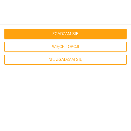
rzeczywiście #XiaomiLepsze?”
keeeper
ZGADZAM SIĘ
5 sierpnia 2017 o 17:22
Odpowiedz
WIĘCEJ OPCJI
Świetna recenzja, jedna z lepszych jakie
czytałem.
NIE ZGADZAM SIĘ
Bardzo irytuje mnie jak inni testerzy
porównują Mi6 z telefonami dwukrotnie
droższymi usprawiedliwiając się
stwierdzeniem, że oba to przecież flagowce.
Każda firma potrafi stworzyć dobre i drogie
urządzenie, sztuką jest zrobić coś za uczciwą
cenę, które sprawia wrażenie droższego niż
było w rzeczywistosci, a taki jest właśnie Mi6.
Podobnie z aparatem – napatrzy się taki w