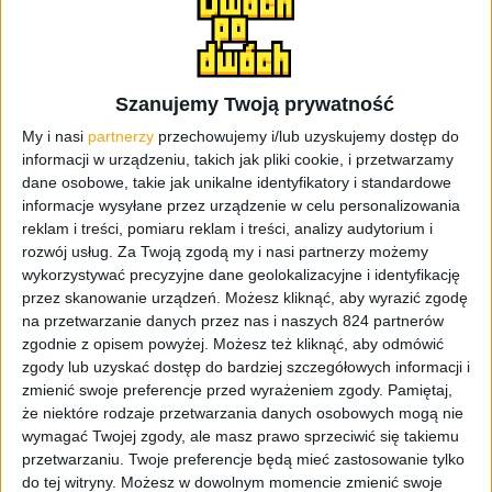
Szanujemy Twoją prywatność
My i nasi
partnerzy
przechowujemy i/lub uzyskujemy dostęp do
informacji w urządzeniu, takich jak pliki cookie, i przetwarzamy
dane osobowe, takie jak unikalne identyfikatory i standardowe
informacje wysyłane przez urządzenie w celu personalizowania
reklam i treści, pomiaru reklam i treści, analizy audytorium i
rozwój usług.
Za Twoją zgodą my i nasi partnerzy możemy
wykorzystywać precyzyjne dane geolokalizacyjne i identyfikację
Zestaw Xiaomi Mi 6: ładowarka z QC 3.0, przewód USB Type C, adapter na jack 3,5
przez skanowanie urządzeń. Możesz kliknąć, aby wyrazić zgodę
mm, etui, kluczyk / fot. 2po2.pl
na przetwarzanie danych przez nas i naszych 824 partnerów
Plusy:
zgodnie z opisem powyżej. Możesz też kliknąć, aby odmówić
zgody lub uzyskać dostęp do bardziej szczegółowych informacji i
zmienić swoje preferencje przed wyrażeniem zgody.
Pamiętaj,
Świetna jakość wykonania i solidna
że niektóre rodzaje przetwarzania danych osobowych mogą nie
wymagać Twojej zgody, ale masz prawo sprzeciwić się takiemu
konstrukcja
przetwarzaniu. Twoje preferencje będą mieć zastosowanie tylko
do tej witryny. Możesz w dowolnym momencie zmienić swoje
Wyprofilowana obudowa, wygodnie leżąca