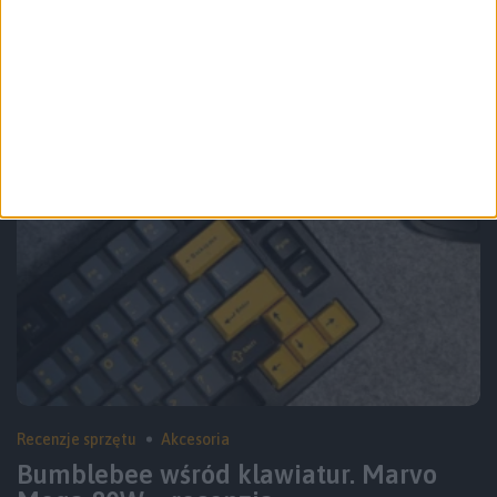
Elite Dangerous. Gra, z której odchodzi
się po cichu
Recenzje sprzętu
Akcesoria
Bumblebee wśród klawiatur. Marvo