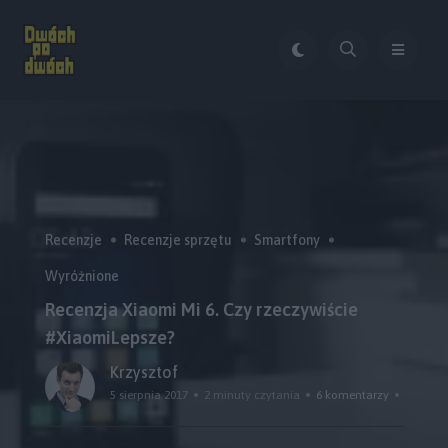
Recenzje
Recenzje sprzętu
Smartfony
Wyróżnione
Recenzja Xiaomi Mi 6. Czy rzeczywiście
#XiaomiLepsze?
Krzysztof
5 sierpnia 2017
2 minuty czytania
6 komentarzy