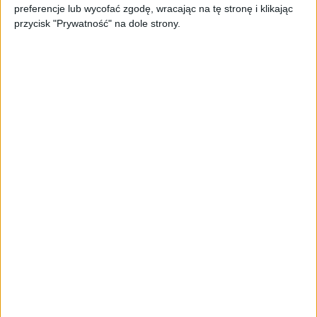
preferencje lub wycofać zgodę, wracając na tę stronę i klikając
w dłoni
przycisk "Prywatność" na dole strony.
Bardzo wysoka wydajność
Czytelny ekran z dobrymi kolorami
Błyskawiczny i dokładny czytnik linii
papilarnych
Szybki system z przyjemną i funkcjonalną
nakładką MIUI
Wysoka jakość zdjęć, tryb portretowy,
dwukrotny zoom i filmy w 4K
Wbudowany port podczerwieni
Głośniki stereo