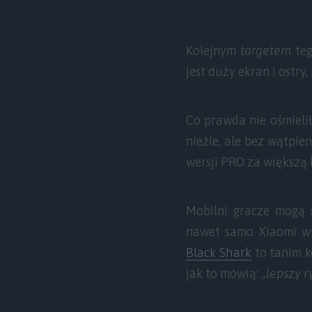
Kolejnym
targetem
teg
jest duży ekran i ostry
Co prawda nie ośmieli
nieźle, ale bez wątpi
wersji PRO za większą k
Mobilni gracze mogą s
nawet samo Xiaomi w
Black Shark
to tanim k
jak to mówią:
„lepszy r