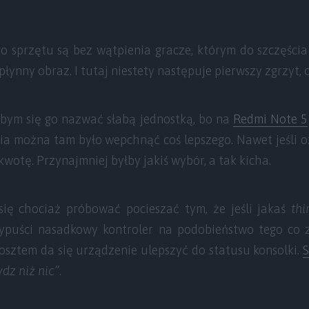
o sprzętu są bez wątpienia gracze, którym do szczęścia
, płynny obraz. I tutaj niestety następuje pierwszy zgrzyt,
łbym się go nazwać słabą jednostką, bo na
Redmi Note 5
enia można tam było wepchnąć coś lepszego. Nawet jeśli 
wotę. Przynajmniej byłby jakiś wybór, a tak kicha.
ię chociaż próbować pocieszać tym, że jeśli jakaś
th
ypuści nasadkowy kontroler na podobieństwo tego co
osztem da się urządzenie ulepszyć do statusu konsolki.
S
ydz niż nic”
.