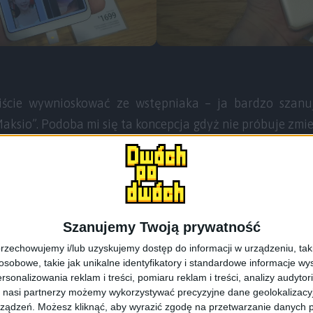
cie wywnioskować ze wstępniaka – ja bardzo szanuj
aksio”. Podoba mi się ta koncepcja gdyż nie próbuje zmie
produkt pod konkretny typ użytkownika.
Szanujemy Twoją prywatność
 z czasów awanturniczej młodości, kiedy to zmuszony 
rzechowujemy i/lub uzyskujemy dostęp do informacji w urządzeniu, takich
let, podczas gdy teraz ograniczyłbym się do tego jedne
obowe, takie jak unikalne identyfikatory i standardowe informacje wy
rsonalizowania reklam i treści, pomiaru reklam i treści, analizy audytor
yć już synonimem tandety. Bo dobrze dobrane proporcje i
 nasi partnerzy możemy wykorzystywać precyzyjne dane geolokalizacyjn
mniejszy niż jest. Ale jednocześnie to wciąż spora powi
ządzeń. Możesz kliknąć, aby wyrazić zgodę na przetwarzanie danych p