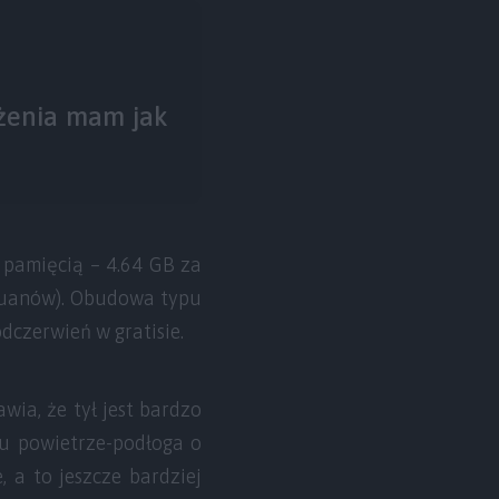
żenia mam jak
ą pamięcią – 4.64 GB za
 juanów). Obudowa typu
dczerwień w gratisie.
wia, że tył jest bardzo
pu powietrze-podłoga o
 a to jeszcze bardziej