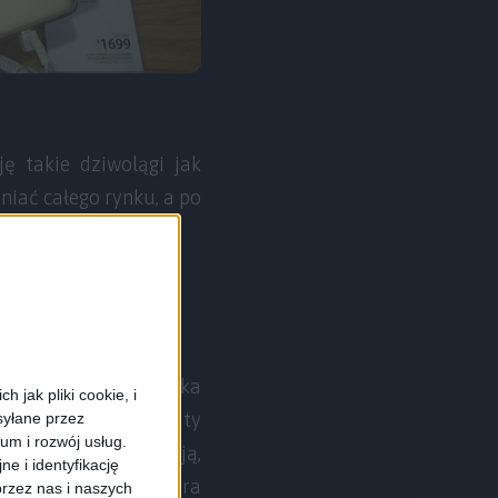
ę takie dziwolągi jak
niać całego rynku, a po
byłem brać do plecaka
 jak pliki cookie, i
go phabletu. Bo aparaty
syłane przez
ium i rozwój usług.
 małe ramki sprawiają,
e i identyfikację
erzchnia robocza, która
rzez nas i naszych