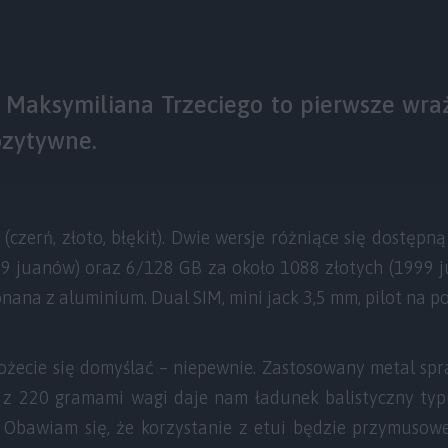
 Maksymiliana Trzeciego to pierwsze wra
ozytywne.
(czerń, złoto, błękit). Dwie wersje różniące się dostępn
99 juanów) oraz 6/128 GB za około 1088 złotych (1999
nana z aluminium. Dual SIM, mini jack 3,5 mm, pilot na po
ożecie się domyślać – niepewnie. Zastosowany metal spra
iu z 220 gramami wagi daje nam ładunek balistyczny ty
. Obawiam się, że korzystanie z etui będzie przymusowe,