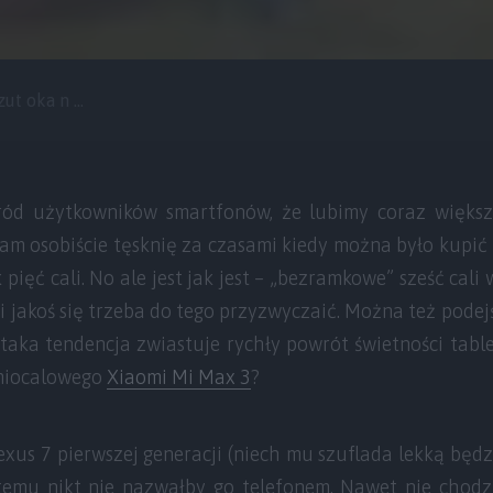
ut oka n ...
ród użytkowników smartfonów, że lubimy coraz większ
 tam osobiście tęsknię za czasami kiedy można było kupi
ięć cali. No ale jest jak jest – „bezramkowe” sześć cali
i jakoś się trzeba do tego przyzwyczaić. Można też podej
że taka tendencja zwiastuje rychły powrót świetności tabl
miocalowego
Xiaomi Mi Max 3
?
exus 7 pierwszej generacji (niech mu szuflada lekką będz
 temu nikt nie nazwałby go telefonem. Nawet nie chodz