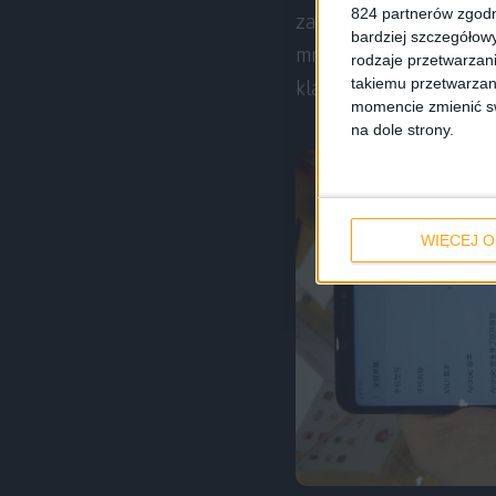
824 partnerów zgodn
zapewni jako taką pr
bardziej szczegółowy
mniejszych ekranach,
rodzaje przetwarzan
takiemu przetwarzan
klawiaturą BT, którą p
momencie zmienić swo
na dole strony.
WIĘCEJ O