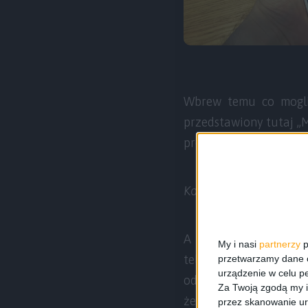
Wbrew temu co mogliś
przedstawiony tutaj „M
prostu tworzony jest 
Kogo?
– spytacie.
A choćby i pode mnie
My i nasi
partnerzy
p
telefon, kompakt i tab
przetwarzamy dane os
urządzenie w celu pe
od Xiaomi przestają b
Za Twoją zgodą my i
że produkt wydaje się 
przez skanowanie ur