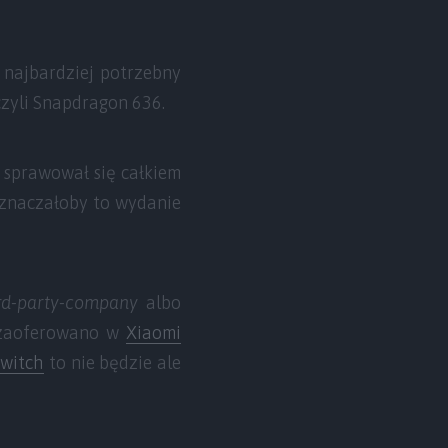
 najbardziej potrzebny
 czyli Snapdragon 636.
sprawował się całkiem
oznaczałoby to wydanie
ird-party-company
albo
 zaoferowano w
Xiaomi
witch
to nie będzie ale