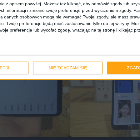
ie z opisem powyżej. Możesz też kliknąć, aby odmówić zgody lub uzy
oduktywność w czasach kryzysu. Uwierzcie mi – pisałe
ch informacji i zmienić swoje preferencje przed wyrażeniem zgody.
Pam
 do Maxa 3 przyzwyczaiłbym się raz dwa (a w szcze
ia danych osobowych mogą nie wymagać Twojej zgody, ale masz prawo
iu. Twoje preferencje będą mieć zastosowanie tylko do tej witryny. M
ewnie jakaś chińska manufaktura już projektuje).
je preferencje lub wycofać zgodę, wracając na tę stronę i klikając pr
PCJI
NIE ZGADZAM SIĘ
ZGAD