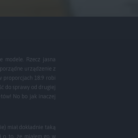
e modele. Rzecz jasna
ć porządne urządzenie z
 w proporcjach 18:9 robi
ść do sprawy od drugiej
etów! No bo jak inaczej
ie) miał dokładnie taką
i o to, że miałem go w