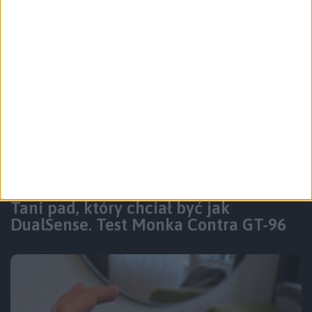
Recenzje sprzętu
Akcesoria
Tani pad, który chciał być jak
DualSense. Test Monka Contra GT-96