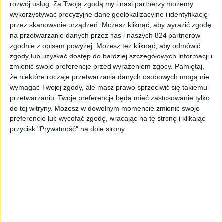
rozwój usług.
Za Twoją zgodą my i nasi partnerzy możemy
to jeszcze niczym pewnym. Tym razem mowa o opasce
wykorzystywać precyzyjne dane geolokalizacyjne i identyfikację
Xiaomi Black Plus NFC, która ma być czymś na wzór
przez skanowanie urządzeń. Możesz kliknąć, aby wyrazić zgodę
ulepszonego smartbanda Mi Band 3. Nie do końca jednak
na przetwarzanie danych przez nas i naszych 824 partnerów
rozumiem, czemu Xiaomi chce odejść od znanej już
zgodnie z opisem powyżej. Możesz też kliknąć, aby odmówić
nazwy, ale tę firmę czasem ciężko zrozumieć. Podobnie
zgody lub uzyskać dostęp do bardziej szczegółowych informacji i
zmienić swoje preferencje przed wyrażeniem zgody.
Pamiętaj,
jak to, że uzależnia ona powstanie opaski od sukcesu
że niektóre rodzaje przetwarzania danych osobowych mogą nie
zbiórki na platformie crowdfundingowej. Jest to dziwne,
wymagać Twojej zgody, ale masz prawo sprzeciwić się takiemu
ponieważ Xiaomi ma wystarczająco dużo funduszy, by
przetwarzaniu. Twoje preferencje będą mieć zastosowanie tylko
poradzić sobie finansowo z tym przedsięwzięciem bez
do tej witryny. Możesz w dowolnym momencie zmienić swoje
jakiejkolwiek pomocy z zewnątrz dla swojego
preferencje lub wycofać zgodę, wracając na tę stronę i klikając
podwykonawcy.
przycisk "Prywatność" na dole strony.