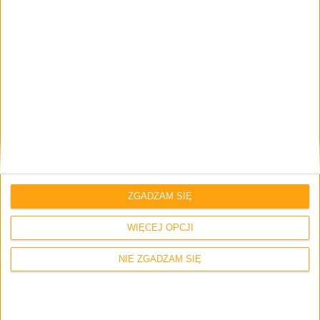
Opaska Xiaomi
Smartband NFC
Smartband Xiaomi
xiaomi black plus nfc
Xiaomi Mi Band 3
2 komentarze
Skomentuj wpis
ZGADZAM SIĘ
Twój adres e-mail nie zostanie opublikowany.
Wymagane pola są
WIĘCEJ OPCJI
oznaczone
*
NIE ZGADZAM SIĘ
Imię i nazwisko *