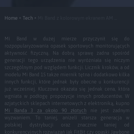
Home
Tech
Mi Band z kolorowym ekranem AM ...
Mi Band
w dużej mierze przyczynił się do
rozpopularyzowania
opasek sportowych monitorujących
aktywność fizyczną. Na dobrą sprawę żadna spośród
generacji tego urządzenia nie wyróżniała się niczym
szczególnym pod względem funkcji. Licznik kroków, a od
modelu Mi Band
1S
także miernik tętna i dodatkowo kilka
innych funkcji, które jednak były obecne u konkurencji
już wcześniej. Kluczowa okazała się jednak cena, która
wgniata w podłogę propozycje innych producentów. W
azjatyckich sklepach internetowych z elektroniką, kupno
Mi Banda
3 za około
90 złotych
nie jest żadnym
wyzwaniem. To taniej, aniżeli starsza generacja w
polskiej dystrybucji oraz znacznie taniej od
konkurencyjnych rozwiązań jak FitBit czy opaski Jawbone