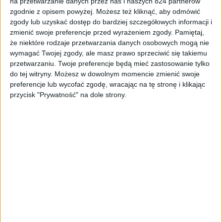
na przetwarzanie danych przez nas i naszych 824 partnerów
zgodnie z opisem powyżej. Możesz też kliknąć, aby odmówić
zgody lub uzyskać dostęp do bardziej szczegółowych informacji i
zmienić swoje preferencje przed wyrażeniem zgody.
Pamiętaj,
że niektóre rodzaje przetwarzania danych osobowych mogą nie
wymagać Twojej zgody, ale masz prawo sprzeciwić się takiemu
przetwarzaniu. Twoje preferencje będą mieć zastosowanie tylko
Słuchawki Microsoft Surface Headphones / fot. Microsoft
do tej witryny. Możesz w dowolnym momencie zmienić swoje
preferencje lub wycofać zgodę, wracając na tę stronę i klikając
przycisk "Prywatność" na dole strony.
Wystarczy na nie spojrzeć. Mnie już po samych grafikach
mocno przypadły do gustu i z chęcią bym je jak
najszybciej przetestował. Wyglądają bardzo nowocześnie,
minimalistycznie, sprawiając wrażenie produktu z
najwyższej półki. Mają też charakterystyczne logo na
pałąku, jakby żywcem przeniesione z obudowy Surface’a.
Surface Headphones są bezprzewodowe i łączą się przez
Bluetooth. Według informacji ze specyfikacji, mogą
pracować z komputerami, które działają pod kontrolą
systemu Windows lub Mac, ale śmiało można je połączyć