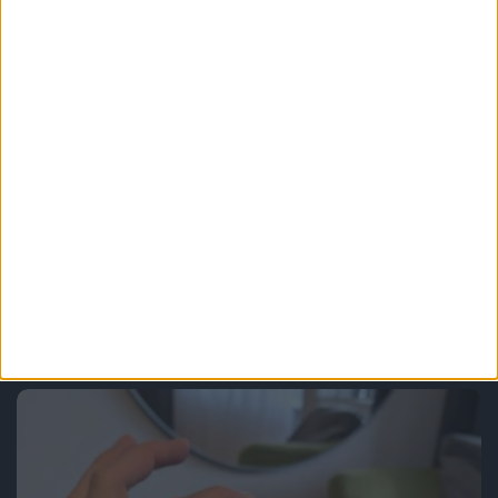
Recenzje sprzętu
Akcesoria
Tani pad, który chciał być jak
DualSense. Test Monka Contra GT-96