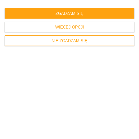
Gray
.
ZGADZAM SIĘ
Cortana
Microsoft Surface Headphones
WIĘCEJ OPCJI
Słuchawki bezprzewodowe
Słuchawki Microsoft
NIE ZGADZAM SIĘ
Słuchawki Surface
Słuchawki z Cortana
Brak komentarzy
Skomentuj wpis
Twój adres e-mail nie zostanie opublikowany.
Wymagane pola są
oznaczone
*