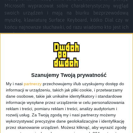
Microsoft wypracował sobie charakterystyczny wygląd
swoich urządzeń i mają na biurku bezprzewodową
myszkę, klawiaturę Surface Keyboard, kółko Dial czy w
końcu najnowsze słuchawki, od razu wiadomo kto jest ich
producentem.
Szanujemy Twoją prywatność
My i nasi
partnerzy
przechowujemy i/lub uzyskujemy dostęp do
informacji w urządzeniu, takich jak pliki cookie, i przetwarzamy
dane osobowe, takie jak unikalne identyfikatory i standardowe
informacje wysyłane przez urządzenie w celu personalizowania
reklam i treści, pomiaru reklam i treści, analizy audytorium i
rozwój usług.
Za Twoją zgodą my i nasi partnerzy możemy
wykorzystywać precyzyjne dane geolokalizacyjne i identyfikację
przez skanowanie urządzeń. Możesz kliknąć, aby wyrazić zgodę