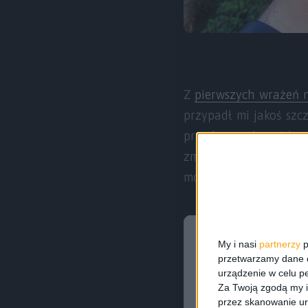
Z
pierwszych wrażeń 
przypadł mi jakoś szc
przy bezramkowej kons
zmieścisz. Wysokość, 
moich oczach.
My i nasi
partnerzy
p
przetwarzamy dane os
urządzenie w celu pe
Za Twoją zgodą my i
przez skanowanie ur