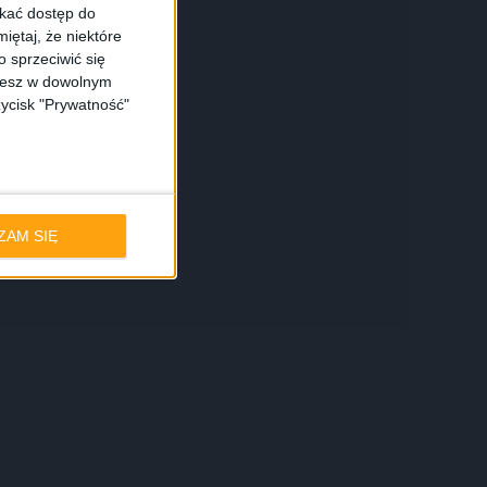
skać dostęp do
iętaj, że niektóre
 sprzeciwić się
ożesz w dowolnym
zycisk "Prywatność"
ZAM SIĘ