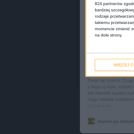
824 partnerów zgodn
bardziej szczegółowy
rodzaje przetwarzan
takiemu przetwarzan
momencie zmienić swo
na dole strony.
WIĘCEJ O