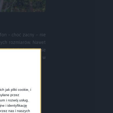
efon – choć zacny – nie
orych rozmiarów. Nawet
go do byle kurnika nie
ogrążyli ten telefon w
 jak pliki cookie, i
syłane przez
ium i rozwój usług.
e i identyfikację
rzez nas i naszych