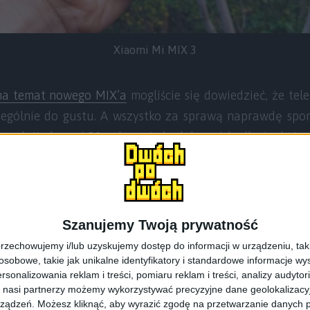
Xiaomi Mi MIX 3
na temat nowego MIX’a
mogliście się dowiedzieć, że tel
zególnie do gustu. A wszystko za sprawą naprawdę sp
trukcji ekran 6,39 cala to jednak kawał bydlęcia, które
Szerokość i Waga – trzech Jeźdźców Apokalipsy którzy p
Szanujemy Twoją prywatność
rzechowujemy i/lub uzyskujemy dostęp do informacji w urządzeniu, takich
obowe, takie jak unikalne identyfikatory i standardowe informacje wy
rsonalizowania reklam i treści, pomiaru reklam i treści, analizy audytor
 nasi partnerzy możemy wykorzystywać precyzyjne dane geolokalizacyjn
ządzeń. Możesz kliknąć, aby wyrazić zgodę na przetwarzanie danych p