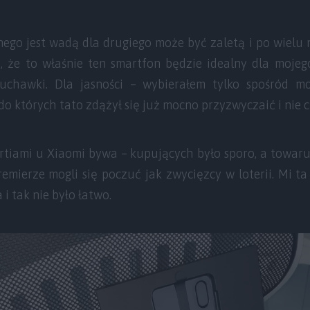
dnego jest wadą dla drugiego może być zaletą i po wiel
 że to właśnie ten smartfon będzie idealny dla mojeg
łuchawki. Dla jasności – wybierałem tylko spośród 
do których tato zdążył się już mocno przyzwyczaić i nie 
artiami u Xiaomi bywa – kupujących było sporo, a towaru
remierze mogli się poczuć jak zwycięzcy w loterii. Mi t
 i tak nie było łatwo.