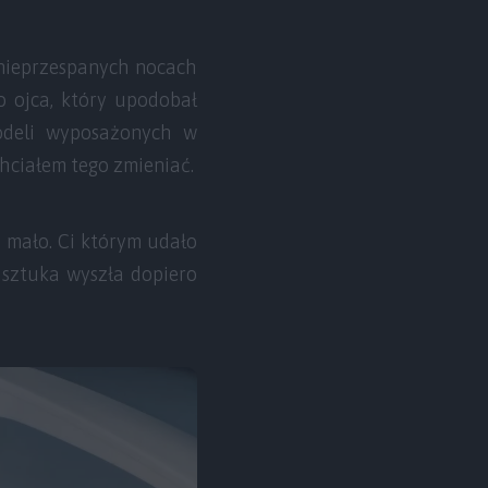
u nieprzespanych nocach
o ojca, który upodobał
modeli wyposażonych w
chciałem tego zmieniać.
 mało. Ci którym udało
a sztuka wyszła dopiero