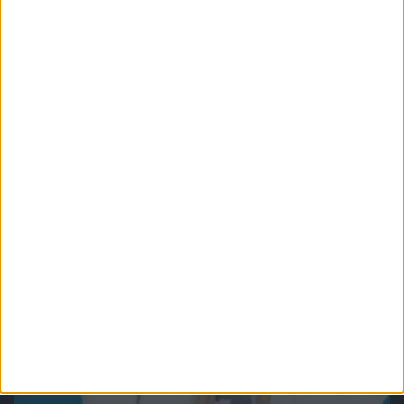
Recenzje sprzętu
Hardware
Półtora miesiąca z Lenovo Legion Go.
Jak wypada na tle Steam Decka?