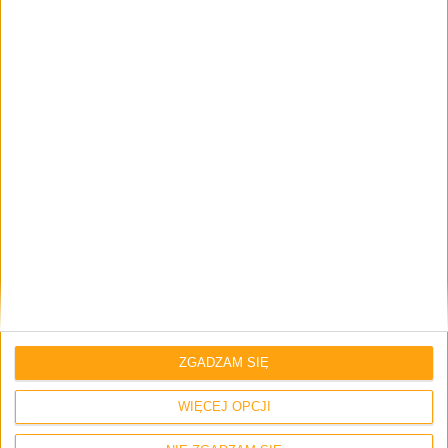
Ja jestem na nie z tym
produktem. Jedyny plus widzę
dla osób, które idą tylko w wersje
cyfrowe.
A co wy sądzicie o wczorajszej konferencji i nowościach
od firmy Microsoft?
ZGADZAM SIĘ
Rekomendowane
Xbox One bez napędu
Xbox One S
WIĘCEJ OPCJI
Xbox One S All-Digital