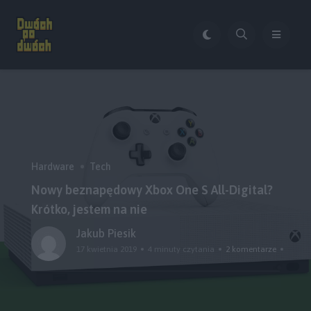
Hardware
Tech
Nowy beznapędowy Xbox One S All-Digital?
Krótko, jestem na nie
Jakub Piesik
17 kwietnia 2019
4 minuty czytania
2 komentarze