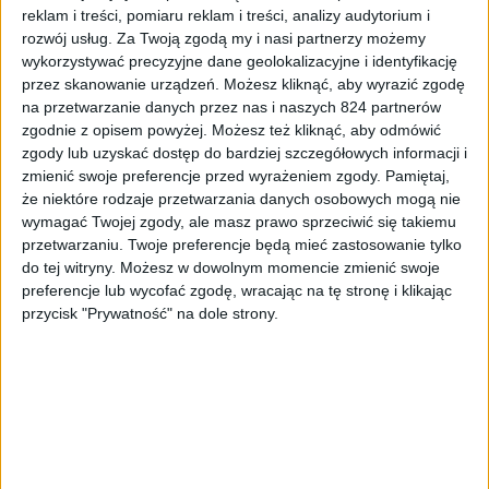
reklam i treści, pomiaru reklam i treści, analizy audytorium i
rozwój usług.
Za Twoją zgodą my i nasi partnerzy możemy
wykorzystywać precyzyjne dane geolokalizacyjne i identyfikację
Sam Gold w Polsce kosztuje 29 złotych miesięcznie, w
przez skanowanie urządzeń. Możesz kliknąć, aby wyrazić zgodę
promocjach i pakietach często o wiele taniej, natomiast
na przetwarzanie danych przez nas i naszych 824 partnerów
za Game Passa musimy wyłożyć 40 złotych, co nam
zgodnie z opisem powyżej. Możesz też kliknąć, aby odmówić
łącznie daje 69 złotych w dwóch opłatach. Nie twierdzę,
zgody lub uzyskać dostęp do bardziej szczegółowych informacji i
zmienić swoje preferencje przed wyrażeniem zgody.
Pamiętaj,
że to zła cena za taką ilość rozgrywki, ale wątpię, że na
że niektóre rodzaje przetwarzania danych osobowych mogą nie
ten pakiet będą takie promocje jak na dwa oddzielne
wymagać Twojej zgody, ale masz prawo sprzeciwić się takiemu
produkty. A jakie to promocje? Przykładowo, obecnie
przetwarzaniu. Twoje preferencje będą mieć zastosowanie tylko
Game Passa można kupić na 3 miesiące za 4 złote, Golda
do tej witryny. Możesz w dowolnym momencie zmienić swoje
często za 60 złotych na 6 miesięcy, albo za złotówkę na
preferencje lub wycofać zgodę, wracając na tę stronę i klikając
miesiąc. Microsoft lubi nam robić dobrze swoimi
przycisk "Prywatność" na dole strony.
promocjami. Chociaż jednak dla osób, które korzystają z
tych dwóch produktów jedna opłata comiesięczna może
być wygodniejsza. Nie twierdzę, że nie.