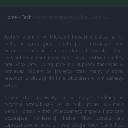
Home
Tech
Nowy beznapędowy Xbox One S A ...
Jestem fanem firmy Microsoft i uważnie patrzę na ich
ruchy na rynku gier, sprzętu jak i rozwiązań typu
Enterprise. Kilka lat temu kupiłem ich konsolę – Xbox
360, potem w moim domu swoje nóżki postawił młodszy
brat Xbox One. Do tej pory nie kupiłem
Xbox One X
,
ponieważ dopiero od jakiegoś czasu mamy w domu
telewizor z obsługą 4K i nie widziałem w tym żadnego
sensu.
Newsy, które pojawiały się w różnych źródłach od
tygodnia przebąkiwały, że na rynku pojawi się nowa
wersja konsoli – bez wbudowanego napędu i podczas
wczorajszej konferencji Inside Xbox została ona
zaprezentowana wraz z nową usługą Xbox Game Pass