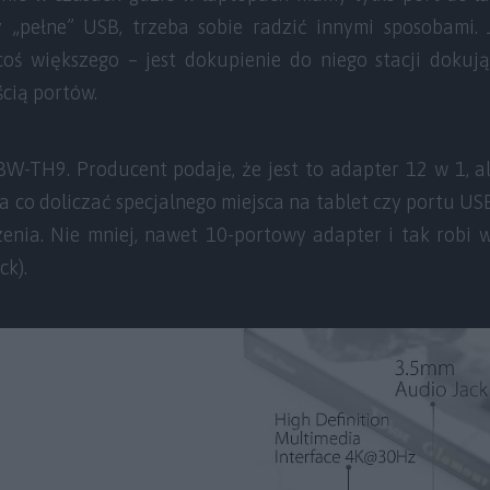
y „pełne” USB, trzeba sobie radzić innymi sposobami
ś większego – jest dokupienie do niego stacji dokując
ścią portów.
BW-TH9. Producent podaje, że jest to adapter 12 w 1, a
ma co doliczać specjalnego miejsca na tablet czy portu US
nia. Nie mniej, nawet 10-portowy adapter i tak robi wr
ck).