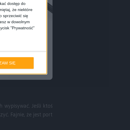
skać dostęp do
iętaj, że niektóre
 sprzeciwić się
ożesz w dowolnym
zycisk "Prywatność"
ZAM SIĘ
 wypisywać. Jeśli ktoś
yć. Fajnie, że jest port