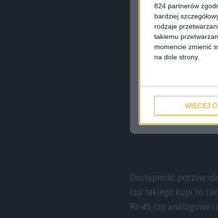
824 partnerów zgodn
bardziej szczegółowy
rodzaje przetwarzan
takiemu przetwarzan
momencie zmienić swo
na dole strony.
WIĘCEJ O
Dostępność portów ide
coś takiego kupi to rac
RJ-45 czy analogowe i 