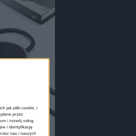
 jak pliki cookie, i
syłane przez
ium i rozwój usług.
e i identyfikację
rzez nas i naszych