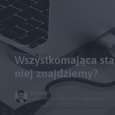
Akcesoria
Tech
Wszystkomająca sta
niej znajdziemy?
Krzysztof
1 marca 2020
2 minuty czytania
Brak komentarzy