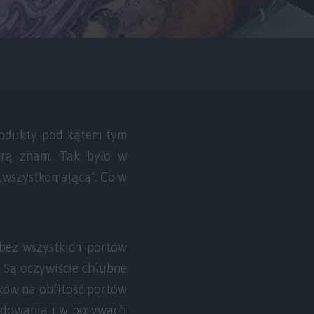
produkty pod kątem tym
tórą znam. Tak było w
„wszystkomającą”. Co w
 bez wszystkich portów
. Są oczywiście chlubne
ków na obfitość portów
ładowania i w porywach