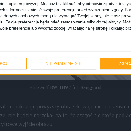
ie z opisem powyżej. Możesz też kliknąć, aby odmówić zgody lub uzy
ch informacji i zmienić swoje preferencje przed wyrażeniem zgody.
Pam
ia danych osobowych mogą nie wymagać Twojej zgody, ale masz prawo
iu. Twoje preferencje będą mieć zastosowanie tylko do tej witryny. M
je preferencje lub wycofać zgodę, wracając na tę stronę i klikając pr
PCJI
NIE ZGADZAM SIĘ
ZGAD
Blitzwolf BW-TH9 / fot. Banggood
alnie pokazuje powyższy obrazek, więc nie ma sensu ich
zej nie będzie narzekał na to, że czegoś nie może podłącz
cyfrowe wyjście obrazu.