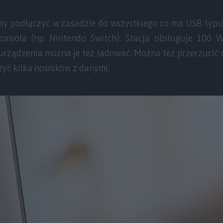
y podłączyć w zasadzie do wszystkiego co ma USB typu 
konsola (np. Nintendo Switch). Stacja obsługuje 100 
 urządzenia można je też ładować. Można też przerzucić 
zyć kilka nośników z danymi.