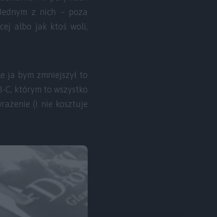
. Jednym z nich – poza
ej albo jak ktoś woli,
le ja bym zmniejszył to
B-C, którym to wszystko
ażenie (i nie kosztuje