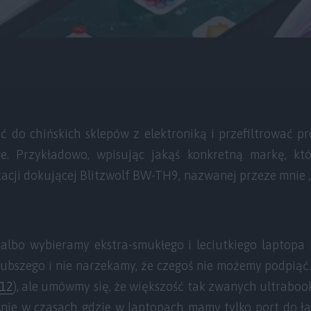
ć do chińskich sklepów z elektroniką i przefiltrować 
e. Przykładowo, wpisując jakąś konkretną markę, k
tacji dokującej Blitzwolf BW-TH9, nazwanej przeze mnie 
– albo wybieramy ekstra-smukłego i leciutkiego laptopa
rubszego i nie narzekamy, że czegoś nie możemy podpiąć
X12
), ale umówmy się, że większość tak zwanych ultraboo
łaśnie w czasach gdzie w laptopach mamy tylko port do 