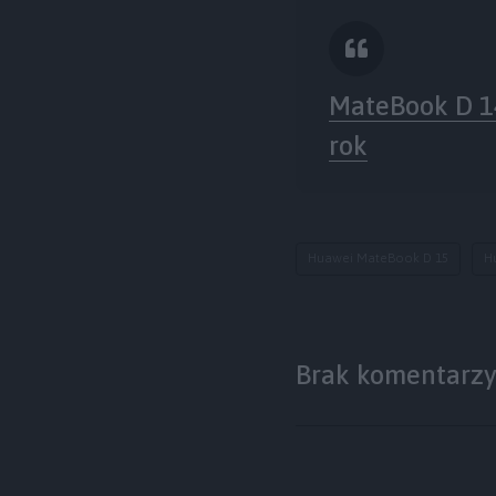
MateBook D 14
rok
Huawei MateBook D 15
H
Brak komentarz