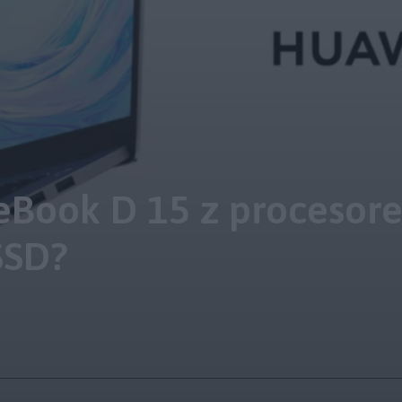
Book D 15 z procesorem
SSD?