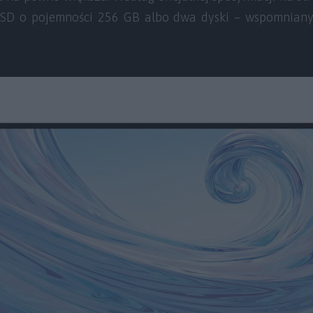
SD o pojemności 256 GB albo dwa dyski – wspomniany 