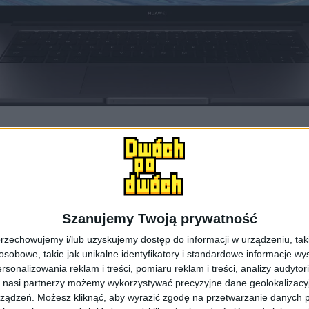
Huawei MateBook D 15 / fot. Huawei
Szanujemy Twoją prywatność
rzechowujemy i/lub uzyskujemy dostęp do informacji w urządzeniu, takich
obowe, takie jak unikalne identyfikatory i standardowe informacje wy
rsonalizowania reklam i treści, pomiaru reklam i treści, analizy audytor
ooku D 15 zmienią się trzy rzeczy: proce
 nasi partnerzy możemy wykorzystywać precyzyjne dane geolokalizacyjn
ządzeń. Możesz kliknąć, aby wyrazić zgodę na przetwarzanie danych p
DYSK SSD
.