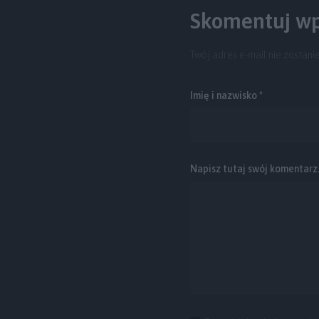
Skomentuj wp
Twój adres e-mail nie zostani
Imię i nazwisko *
Napisz tutaj swój komentarz..