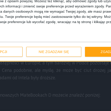
ie z opisem powyżej. Możesz też kliknąć, aby odmówić zgody lub uzy
ch informacji i zmienić swoje preferencje przed wyrażeniem zgody.
Pam
ia danych osobowych mogą nie wymagać Twojej zgody, ale masz prawo
iu. Twoje preferencje będą mieć zastosowanie tylko do tej witryny. M
je preferencje lub wycofać zgodę, wracając na tę stronę i klikając pr
0. generacji (choć konkretny model nie został nigdzie p
0 od Nvidii i dysk SSD o wielkości 512 GB. Wygląda więc 
dysk 2,5 cala. W laptopie będzie 8 GB RAM, a wszystk
ak w tych wersjach, które już są dostępne w Polsce.
PCJI
NIE ZGADZAM SIĘ
ZGAD
ostępności w Europie, a tym bardziej w Polsce pozostaje 
. Cena podobnie, ale myślę, że może być ciut drożej j
adami od Intela były droższe.
ajnowszych MateBookach D możecie znaleźć poniżej: