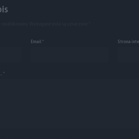
is
e opublikowany.
Wymagane pola są oznaczone
*
Email
*
Strona int
. *