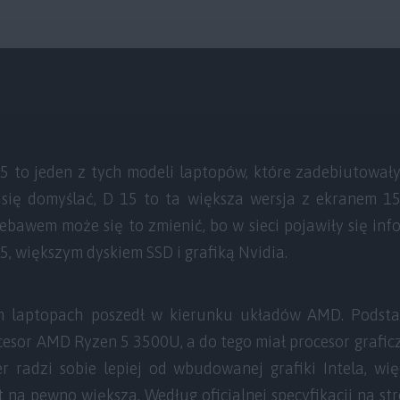
to jeden z tych modeli laptopów, które zadebiutował
się domyślać, D 15 to ta większa wersja z ekranem 15,
niebawem może się to zmienić, bo w sieci pojawiły się i
5, większym dyskiem SSD i grafiką Nvidia.
 laptopach poszedł w kierunku układów AMD. Pods
cesor AMD Ryzen 5 3500U, a do tego miał procesor grafic
er radzi sobie lepiej od wbudowanej grafiki Intela, wi
t na pewno większa. Według oficjalnej specyfikacji na s