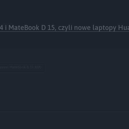
 i MateBook D 15, czyli nowe laptopy Hu
uawei MateBook D 15 2020
y