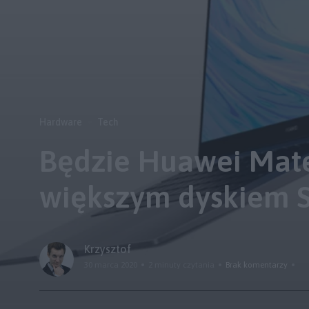
Hardware
Tech
Będzie Huawei Mate
większym dyskiem 
Krzysztof
30 marca 2020
2 minuty czytania
Brak komentarzy