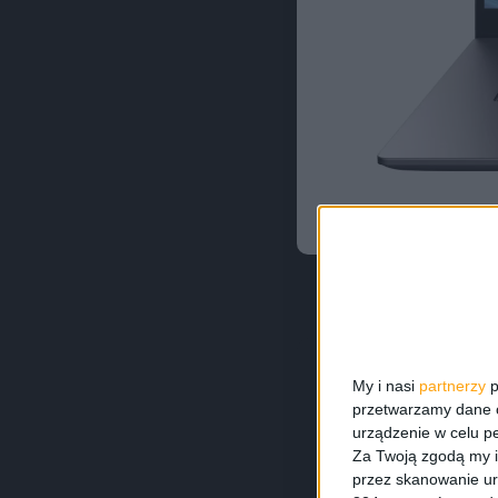
My i nasi
partnerzy
p
przetwarzamy dane os
urządzenie w celu pe
W nowym MateB
Za Twoją zgodą my i
przez skanowanie ur