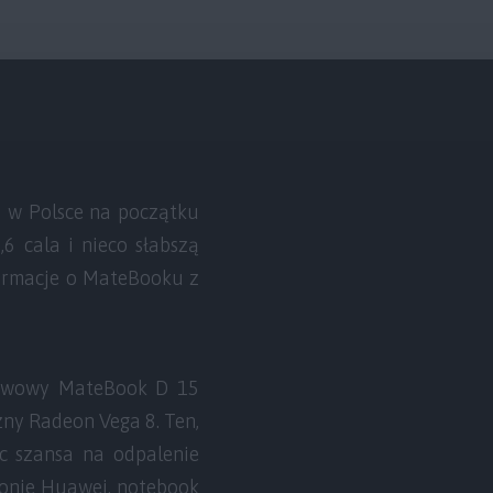
y w Polsce na początku
6 cala i nieco słabszą
nformacje o MateBooku z
tawowy MateBook D 15
zny Radeon Vega 8. Ten,
ęc szansa na odpalenie
tronie Huawei, notebook