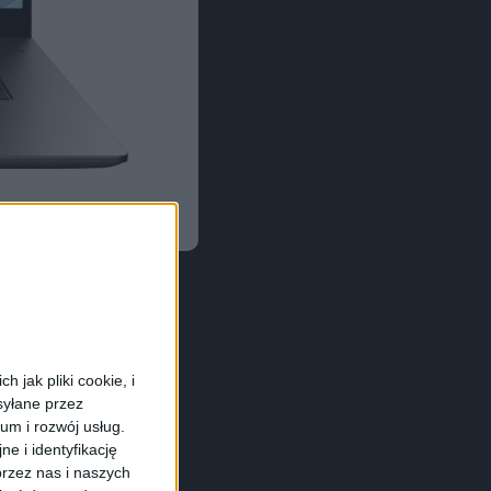
 jak pliki cookie, i
syłane przez
ium i rozwój usług.
sor, grafika i
e i identyfikację
rzez nas i naszych