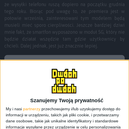
że wysyłki telefonu ruszą dopiero na początku grudnia
tego roku. Biorąc pod uwagę to, że premiera jest w
połowie września, zainteresowani tym modelem będą
musieli mieć sporo cierpliwości. Jeszcze bardziej dziwi
mnie fakt, że smartfon wyposażono w moduł 5G, który nie
będzie działał wszędzie tam gdzie użytkownicy by
chcieli. Dalej jednak, jest już znacznie lepiej.
Szanujemy Twoją prywatność
My i nasi
partnerzy
przechowujemy i/lub uzyskujemy dostęp do
informacji w urządzeniu, takich jak pliki cookie, i przetwarzamy
dane osobowe, takie jak unikalne identyfikatory i standardowe
informacje wysyłane przez urządzenie w celu personalizowania