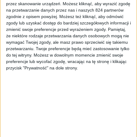
przez skanowanie urządzeń. Możesz kliknąć, aby wyrazić zgodę
na przetwarzanie danych przez nas i naszych 824 partnerów
zgodnie z opisem powyżej. Możesz też kliknąć, aby odmówić
zgody lub uzyskać dostęp do bardziej szczegółowych informacji i
zmienić swoje preferencje przed wyrażeniem zgody.
Pamiętaj,
że niektóre rodzaje przetwarzania danych osobowych mogą nie
wymagać Twojej zgody, ale masz prawo sprzeciwić się takiemu
przetwarzaniu. Twoje preferencje będą mieć zastosowanie tylko
do tej witryny. Możesz w dowolnym momencie zmienić swoje
Recenzje sprzętu
Recenzje
preferencje lub wycofać zgodę, wracając na tę stronę i klikając
Kilka słów o A4Tech Bloody B975,
przycisk "Prywatność" na dole strony.
niedrogiej klawiaturze mechanicznej