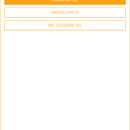
WIĘCEJ OPCJI
Gry
Rozrywka
NIE ZGADZAM SIĘ
Nadchodzące gry na konsolę Xbox Series
X okiem fanboya Sony
Smartfony
Tech
Samsung Galaxy Z Flip 5G, czyli
najnowszy procesor i ulepszenia w