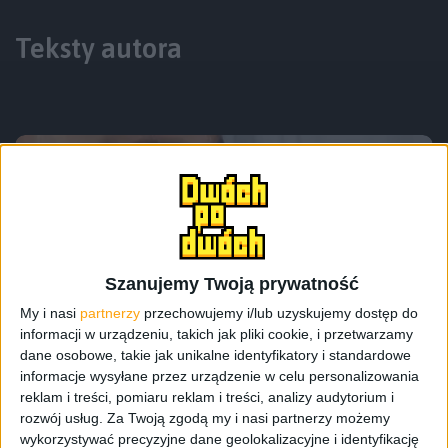
Teksty autora
Szanujemy Twoją prywatność
My i nasi
partnerzy
przechowujemy i/lub uzyskujemy dostęp do
Smartfony
Tech
informacji w urządzeniu, takich jak pliki cookie, i przetwarzamy
Xperia 5 II już jest. Czyżby bardziej
dane osobowe, takie jak unikalne identyfikatory i standardowe
informacje wysyłane przez urządzenie w celu personalizowania
kompaktowa Xperia 1 II?
reklam i treści, pomiaru reklam i treści, analizy audytorium i
rozwój usług.
Za Twoją zgodą my i nasi partnerzy możemy
wykorzystywać precyzyjne dane geolokalizacyjne i identyfikację