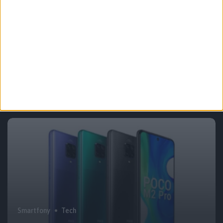
Audio
Tech
Słuchawki Mobvoi TicKasa mają ANC i
baterię na 30 godzin słuchania
Smartfony
Tech