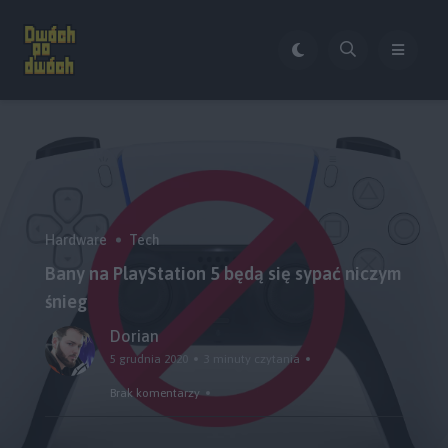
Hardware
Tech
Bany na PlayStation 5 będą się sypać niczym
śnieg
Dorian
5 grudnia 2020
3 minuty czytania
Brak komentarzy