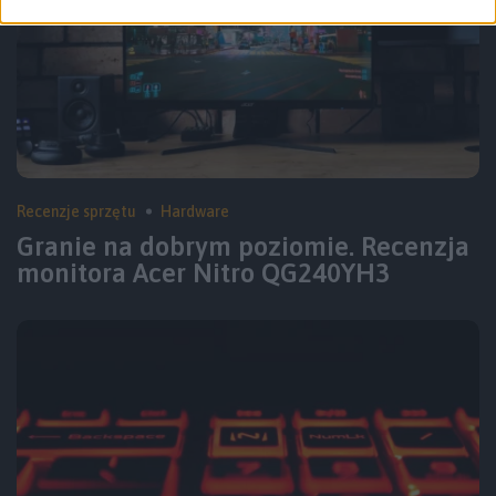
Recenzje sprzętu
Hardware
Granie na dobrym poziomie. Recenzja
monitora Acer Nitro QG240YH3