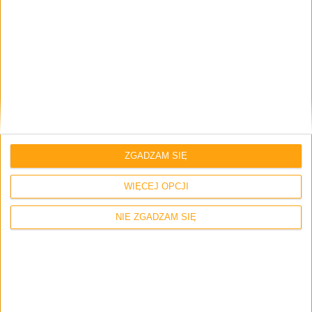
Imię i nazwisko *
Email
*
ZGADZAM SIĘ
Strona internetowa
WIĘCEJ OPCJI
NIE ZGADZAM SIĘ
Napisz tutaj swój komentarz... *