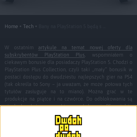
Home
Tech
Bany na PlayStation 5 będą s ...
W ostatnim
artykule na temat nowej oferty dla
subskrybentów PlayStation Plus
, wspomniałem o
ciekawym bonusie dla posiadaczy PlayStation 5. Chodzi o
PlayStation Plus Collection, czyli taki „mały” bonusik w
postaci dostępu do dwudziestu najlepszych gier na PS4
(tak określa to Sony – ja uważam, że może połowa tych
tytułów zasługuje na to miano). Można grać w te
produkcje na piątce i na czwórce. Do odblokowania są
niezbędne dwie rzeczy: aktywna subskrypcja PS+, a także
PS5. Jeśli nie mamy najnowszej konsoli od Japończyków,
to wystarczy poprosić znajomego, który miał więcej
szczęścia lub pieniędzy. No i właśnie tutaj jest pies
pogrzebany.