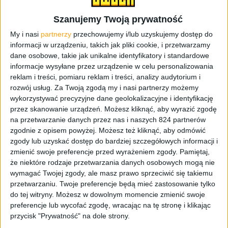
Skoro legalne, to skąd bany?
Szanujemy Twoją prywatność
My i nasi
partnerzy
przechowujemy i/lub uzyskujemy dostęp do
informacji w urządzeniu, takich jak pliki cookie, i przetwarzamy
Otóż pewna grupa użytkowników najnowszej konsoli
dane osobowe, takie jak unikalne identyfikatory i standardowe
Sony, wpadła na genialny pomysł. Jaki? Będą sprzedawać
informacje wysyłane przez urządzenie w celu personalizowania
opcję odblokowania tych 20 gier posiadaczom PS4. Czy
reklam i treści, pomiaru reklam i treści, analizy audytorium i
tylko mi zajeżdża to strasznym januszostwem, tylko na
rozwój usług.
Za Twoją zgodą my i nasi partnerzy możemy
skalę światową? Nie powiem, pomysł na zarobek niezły,
wykorzystywać precyzyjne dane geolokalizacyjne i identyfikację
ale nie do końca uczciwy. Tak jak wywindowane ceny PS5
przez skanowanie urządzeń. Możesz kliknąć, aby wyrazić zgodę
na przetwarzanie danych przez nas i naszych 824 partnerów
na allegro. Zdarzały się ceny kilkudziesięciu tysięcy
zgodnie z opisem powyżej. Możesz też kliknąć, aby odmówić
złotych za sztukę! A nowy Xbox jest jak najbardziej
zgody lub uzyskać dostęp do bardziej szczegółowych informacji i
dostępny od ręki – widać, co się sprzedało lepiej.
zmienić swoje preferencje przed wyrażeniem zgody.
Pamiętaj,
że niektóre rodzaje przetwarzania danych osobowych mogą nie
wymagać Twojej zgody, ale masz prawo sprzeciwić się takiemu
przetwarzaniu. Twoje preferencje będą mieć zastosowanie tylko
do tej witryny. Możesz w dowolnym momencie zmienić swoje
preferencje lub wycofać zgodę, wracając na tę stronę i klikając
przycisk "Prywatność" na dole strony.