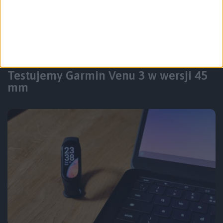
Co testujemy?
Gadżety osobiste
Testujemy Garmin Venu 3 w wersji 45
mm