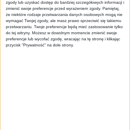
zgody lub uzyskać dostęp do bardziej szczegółowych informacji i
zmienić swoje preferencje przed wyrażeniem zgody.
Pamiętaj,
że niektóre rodzaje przetwarzania danych osobowych mogą nie
wymagać Twojej zgody, ale masz prawo sprzeciwić się takiemu
przetwarzaniu. Twoje preferencje będą mieć zastosowanie tylko
do tej witryny. Możesz w dowolnym momencie zmienić swoje
preferencje lub wycofać zgodę, wracając na tę stronę i klikając
przycisk "Prywatność" na dole strony.
Mi Band 6 to przede wszystkim
większy wyświetlacz AMOLED.
Od strony technicznej znowu powiększył się wyświetlacz.
Złośliwi twierdzą, że mogli to już zrobić przy Mi Bandzie
5, ale nie byłoby co zmieniać w kolejnym modelu. I tak,
od teraz opaska Xiaomi ma 1,56-calowego AMOLED’a.
Jeśli wierzyć grafikom został mocno zaokrąglony na
rogach i wypełnia teraz niemal całą powierzchnię z