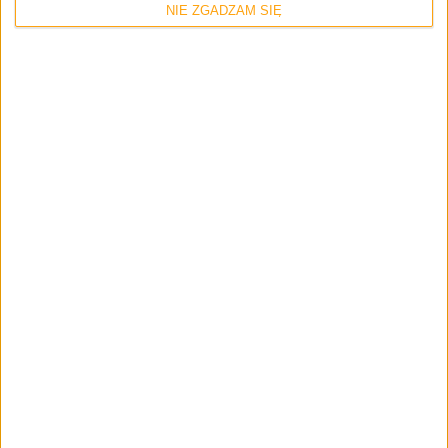
NIE ZGADZAM SIĘ
Strona internetowa
Napisz tutaj swój komentarz... *
Zapamiętaj moje dane w tej przeglądarce podczas pisania kolejnych
komentarzy.