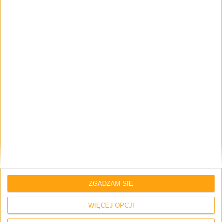
1 komentarz
Skomentuj wpis
Twój adres e-mail nie zostanie opublikowany.
Wymagane pola są
oznaczone
*
Imię i nazwisko *
ZGADZAM SIĘ
Email
*
WIĘCEJ OPCJI