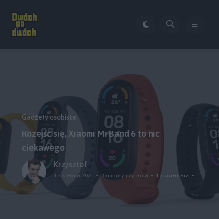
Gadżety osobiste
Rozejść się, Xiaomi Mi Band 6 to nic
ciekawego
Krzysztof
1 kwietnia 2021
3 minuty czytania
1 komentarz