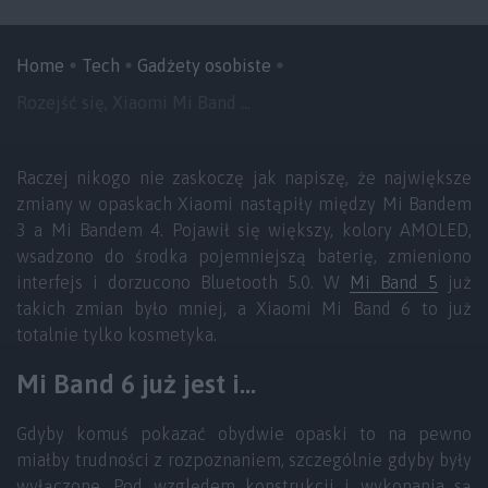
Home
Tech
Gadżety osobiste
Rozejść się, Xiaomi Mi Band ...
Raczej nikogo nie zaskoczę jak napiszę, że największe
zmiany w opaskach Xiaomi nastąpiły między Mi Bandem
3 a Mi Bandem 4. Pojawił się większy, kolory AMOLED,
wsadzono do środka pojemniejszą baterię, zmieniono
interfejs i dorzucono Bluetooth 5.0. W
Mi Band 5
już
takich zmian było mniej, a Xiaomi Mi Band 6 to już
totalnie tylko kosmetyka.
Mi Band 6 już jest i…
Gdyby komuś pokazać obydwie opaski to na pewno
miałby trudności z rozpoznaniem, szczególnie gdyby były
wyłączone. Pod względem konstrukcji i wykonania są