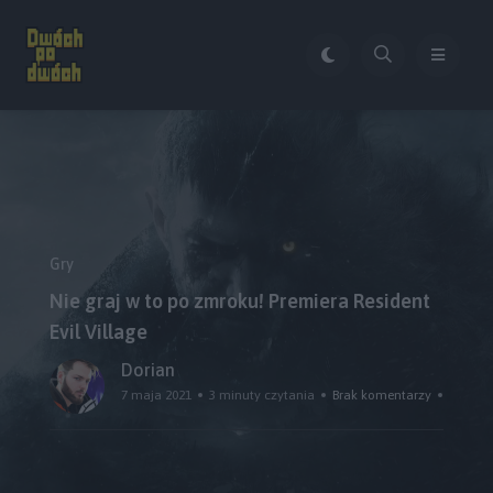
Gry
Nie graj w to po zmroku! Premiera Resident
Evil Village
Dorian
7 maja 2021
3 minuty czytania
Brak komentarzy