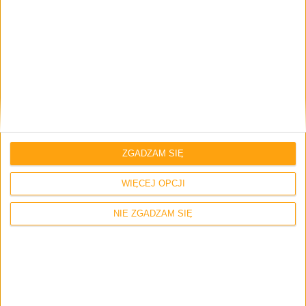
Capcom
Premiera
Resident Evil
Resident Evil 8
Resident Evil Village
Resident Evil Village demo
Brak komentarzy
ZGADZAM SIĘ
WIĘCEJ OPCJI
Skomentuj wpis
NIE ZGADZAM SIĘ
Twój adres e-mail nie zostanie opublikowany.
Wymagane pola są
oznaczone
*
Imię i nazwisko *