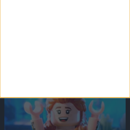
Recenzje gier
Gry
Kto nie lubi archeologa z biczem?
Recenzja gry Indiana Jones i Wielki
Krąg