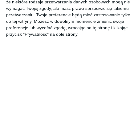
że niektóre rodzaje przetwarzania danych osobowych mogą nie
wymagać Twojej zgody, ale masz prawo sprzeciwić się takiemu
przetwarzaniu. Twoje preferencje będą mieć zastosowanie tylko
do tej witryny. Możesz w dowolnym momencie zmienić swoje
W drugiej wersji demonstracyjnej (pierwsza niestety
preferencje lub wycofać zgodę, wracając na tę stronę i klikając
przycisk "Prywatność" na dole strony.
mnie ominęła) mamy do ogrania dwa poziomy: jeden w
wiosce, drugi w zamku. Ogranicza nas jedynie limit
czasowy. Mianowicie chodzi to, że mamy godzinę
faktycznej rozgrywki, potem demko zostanie
zablokowane. Ciekawe podejście, chociaż przyznam
szczerze, że go nie rozumiem. Jeśli chodzi o poziomy, to
są tak wydzielone, że nie łączą się fabularnie w żaden
sposób. Dzięki temu nie zepsujemy sobie zabawy, dopóki
nie zagramy w pełną wersję.
Za to możemy sprawdzić jak