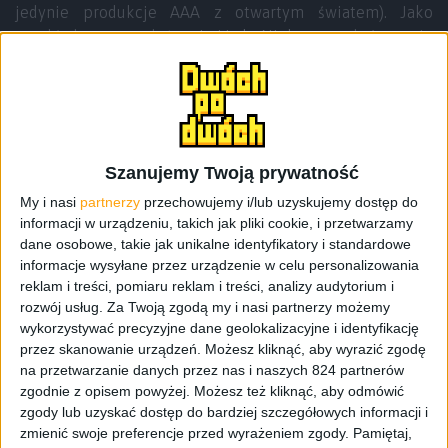
jedynie produkcje AAA z otwartym światem). Jako
przykład mogę podać
serię Little Nightmares
, która mnie
wręcz zauroczyła – jakkolwiek by to nie brzmiało. Gra jest
niepokojąca i groteskowa jedocześnie. Moje podejście
do Resident Evil zmieniło się po ograniu dema ósemki.
Szanujemy Twoją prywatność
My i nasi
partnerzy
przechowujemy i/lub uzyskujemy dostęp do
informacji w urządzeniu, takich jak pliki cookie, i przetwarzamy
dane osobowe, takie jak unikalne identyfikatory i standardowe
informacje wysyłane przez urządzenie w celu personalizowania
reklam i treści, pomiaru reklam i treści, analizy audytorium i
rozwój usług.
Za Twoją zgodą my i nasi partnerzy możemy
wykorzystywać precyzyjne dane geolokalizacyjne i identyfikację
przez skanowanie urządzeń. Możesz kliknąć, aby wyrazić zgodę
na przetwarzanie danych przez nas i naszych 824 partnerów
zgodnie z opisem powyżej. Możesz też kliknąć, aby odmówić
zgody lub uzyskać dostęp do bardziej szczegółowych informacji i
zmienić swoje preferencje przed wyrażeniem zgody.
Pamiętaj,