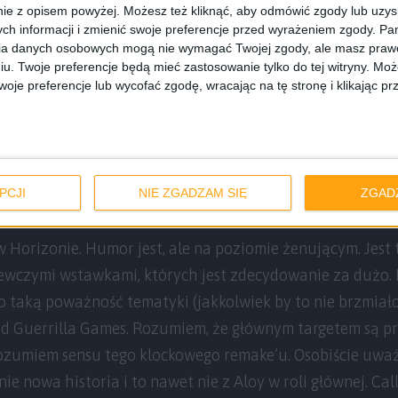
ie z opisem powyżej. Możesz też kliknąć, aby odmówić zgody lub uzy
ch informacji i zmienić swoje preferencje przed wyrażeniem zgody.
Pam
ia danych osobowych mogą nie wymagać Twojej zgody, ale masz prawo
iu. Twoje preferencje będą mieć zastosowanie tylko do tej witryny. M
je preferencje lub wycofać zgodę, wracając na tę stronę i klikając pr
PCJI
NIE ZGADZAM SIĘ
ZGAD
w Horizonie. Humor jest, ale na poziomie żenującym. Jest 
wczymi wstawkami, których jest zdecydowanie za dużo.
ko taką poważność tematyki (jakkolwiek by to nie brzmiał
d Guerrilla Games. Rozumiem, że głównym targetem są pr
rozumiem sensu tego klockowego remake’u. Osobiście uważ
ie nowa historia i to nawet nie z Aloy w roli głównej. Ca