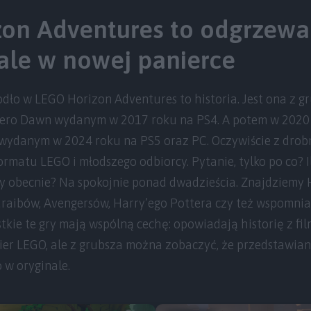
on Adventures to odgrzew
ale w nowej panierce
dło w LEGO Horizon Adventures to historia. Jest ona z g
Zero Dawn wydanym w 2017 roku na PS4. A potem w 2020
wydanym w 2024 roku na PS5 oraz PC. Oczywiście z drob
rmatu LEGO i młodszego odbiorcy. Pytanie, tylko po co? Ile
 obecnie? Na spokojnie ponad dwadzieścia. Znajdziemy 
Karaibów, Avengersów, Harry’ego Pottera czy też wspomni
kie te gry mają wspólną cechę: opowiadają historię z fi
er LEGO, ale z grubsza można zobaczyć, że przedstawiana h
 w oryginale.