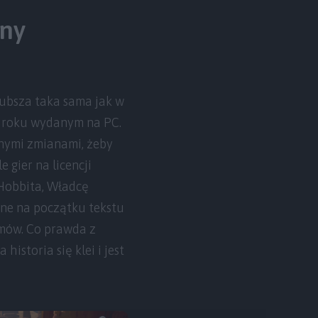
any
rubsza taka sama jak w
 roku wydanym na PC.
nymi zmianami, żeby
 gier na licencji
Hobbita, Władcę
ane na początku tekstu
lmów. Co prawda z
istoria się klei i jest