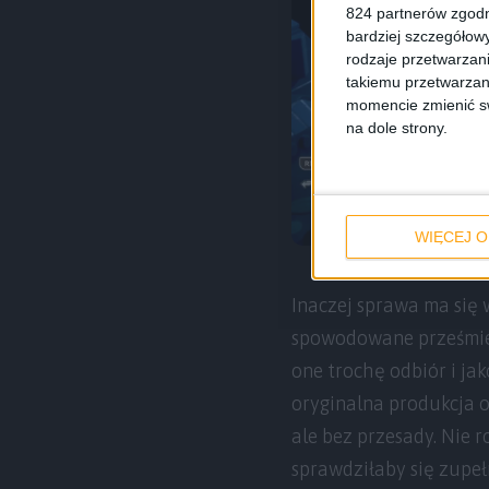
824 partnerów zgodn
bardziej szczegółowy
rodzaje przetwarzan
takiemu przetwarzan
momencie zmienić swo
na dole strony.
WIĘCEJ O
Inaczej sprawa ma się 
spowodowane prześmie
one trochę odbiór i ja
oryginalna produkcja o
ale bez przesady. Nie 
sprawdziłaby się zupełn