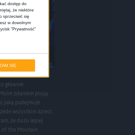
skać dostęp do
iętaj, że niektóre
 sprzeciwić się
ożesz w dowolnym
zycisk "Prywatność"
ZAM SIĘ
to głównie
 Moim zdaniem psują
o) jaką podejmuje
zede wszystkim dzieci,
am, że dużo lepiej
ll of the Moutain