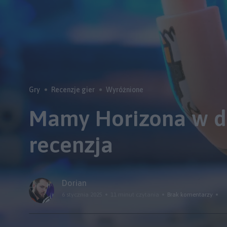
Gry
Recenzje gier
Wyróżnione
Mamy Horizona w d
recenzja
Dorian
6 stycznia 2025
11 minut czytania
Brak komentarzy