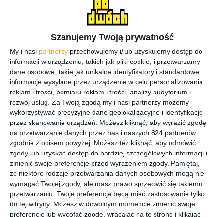
premiery. Chciałem sobie zrobić niespodziankę i nie psuć
zabawy. Czy wyszło mi to na dobre, czy nie? Odpowiem na
to w przyszłości, w recenzji.
Szanujemy Twoją prywatność
https://www.youtube.com/watch?v=aHTjAE2Pg9o
My i nasi
partnerzy
przechowujemy i/lub uzyskujemy dostęp do
informacji w urządzeniu, takich jak pliki cookie, i przetwarzamy
dane osobowe, takie jak unikalne identyfikatory i standardowe
Na obecną chwilę mam jakieś 3 godziny na liczniku, więc
informacje wysyłane przez urządzenie w celu personalizowania
za wiele się nie wypowiem. Nie byłaby to zbyt
reklam i treści, pomiaru reklam i treści, analizy audytorium i
profesjonalna ocena moim zdaniem. W każdym razie, jest
rozwój usług.
Za Twoją zgodą my i nasi partnerzy możemy
to faktycznie gra z otwartym światem. Co prawda dopiero
wykorzystywać precyzyjne dane geolokalizacyjne i identyfikację
po przejściu prologu, ale jednak. W sumie nawiązań do
przez skanowanie urządzeń. Możesz kliknąć, aby wyrazić zgodę
Kung-Fu jest sporo. Widać to na samych trailerach,
na przetwarzanie danych przez nas i naszych 824 partnerów
grafikach jak i demo gameplay’ach. Ogółem dość
zgodnie z opisem powyżej. Możesz też kliknąć, aby odmówić
zgody lub uzyskać dostęp do bardziej szczegółowych informacji i
nietypowe podejście: zmutowane futrzaki w świecie
zmienić swoje preferencje przed wyrażeniem zgody.
Pamiętaj,
postapo, podążające drogą sztuk walki. No miodzio!
że niektóre rodzaje przetwarzania danych osobowych mogą nie
wymagać Twojej zgody, ale masz prawo sprzeciwić się takiemu
Masa informacji od twórców
przetwarzaniu. Twoje preferencje będą mieć zastosowanie tylko
do tej witryny. Możesz w dowolnym momencie zmienić swoje
O grze ogółem przez długi czas było bardzo cicho.
preferencje lub wycofać zgodę, wracając na tę stronę i klikając