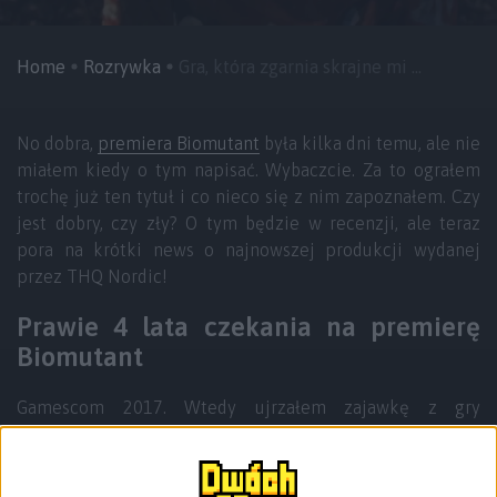
Home
Rozrywka
Gra, która zgarnia skrajne mi ...
No dobra,
premiera Biomutant
była kilka dni temu, ale nie
miałem kiedy o tym napisać. Wybaczcie. Za to ograłem
trochę już ten tytuł i co nieco się z nim zapoznałem. Czy
jest dobry, czy zły? O tym będzie w recenzji, ale teraz
pora na krótki news o najnowszej produkcji wydanej
przez THQ Nordic!
Prawie 4 lata czekania na premierę
Biomutant
Gamescom 2017. Wtedy ujrzałem zajawkę z gry
Biomutant. Powiem szczerze, że byłem napalony na ten
tytuł, jak rolnik na dotacje z Unii. Była to też pierwsza gra,
o której unikałem wszelkich informacji, poza datą