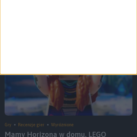
Kto nie lubi archeologa z biczem?
Recenzja gry Indiana Jones i Wielki
Krąg
Gry
Recenzje gier
Wyróżnione
Mamy Horizona w domu. LEGO