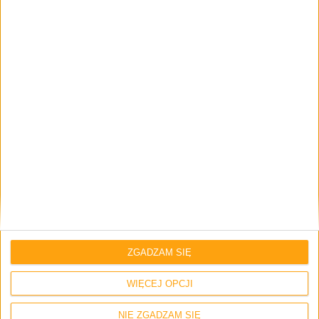
Skomentuj wpis
Twój adres e-mail nie zostanie opublikowany.
Wymagane pola są
oznaczone
*
Imię i nazwisko *
Email
*
ZGADZAM SIĘ
WIĘCEJ OPCJI
Strona internetowa
NIE ZGADZAM SIĘ