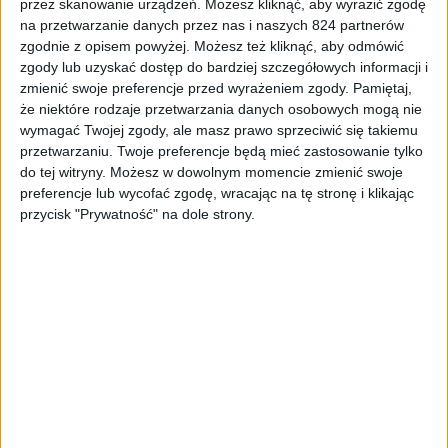
przez skanowanie urządzeń. Możesz kliknąć, aby wyrazić zgodę
na przetwarzanie danych przez nas i naszych 824 partnerów
zgodnie z opisem powyżej. Możesz też kliknąć, aby odmówić
Przenośny wentylator Xiaomi
zgody lub uzyskać dostęp do bardziej szczegółowych informacji i
zmienić swoje preferencje przed wyrażeniem zgody.
Pamiętaj,
że niektóre rodzaje przetwarzania danych osobowych mogą nie
wymagać Twojej zgody, ale masz prawo sprzeciwić się takiemu
przetwarzaniu. Twoje preferencje będą mieć zastosowanie tylko
do tej witryny. Możesz w dowolnym momencie zmienić swoje
preferencje lub wycofać zgodę, wracając na tę stronę i klikając
Najważniejsze w tym
przycisk "Prywatność" na dole strony.
wentylatorze wcale nie jest to,
że jest przenośny.
Już piszę o co mi chodzi. To, że wentylator może działać
przez kilka godzin bez kabelka to świetna sprawa.
Wbudowany akumulator 2000 mAh daje spore
możliwości, bo wentylator możemy postawić niemal