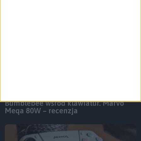
Recenzje sprzętu
Akcesoria
Bumblebee wśród klawiatur. Marvo
Meqa 80W – recenzja