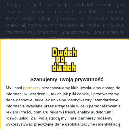
dlatego, że jeśli coś w jakimkolwiek stopniu jest
związane z Xiaomi to po prostu jest dobrze zrobione.
Mamy swego rodzaju pewność, że wszystko będzie
działać jak trzeba, będzie zrobione jak trzeba i nie będzie
trzeszczeć czy śmierdzieć „chińszczyzną”. Ma niecałe 20
cm wysokości i waży 377 gramów.
Szanujemy Twoją prywatność
My i nasi
partnerzy
przechowujemy i/lub uzyskujemy dostęp do
informacji w urządzeniu, takich jak pliki cookie, i przetwarzamy
dane osobowe, takie jak unikalne identyfikatory i standardowe
informacje wysyłane przez urządzenie w celu personalizowania
reklam i treści, pomiaru reklam i treści, analizy audytorium i
rozwój usług.
Za Twoją zgodą my i nasi partnerzy możemy
wykorzystywać precyzyjne dane geolokalizacyjne i identyfikację