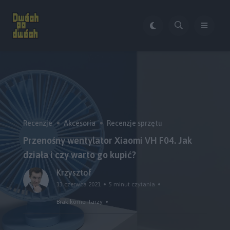
Recenzje
Akcesoria
Recenzje sprzętu
Przenośny wentylator Xiaomi VH F04. Jak
działa i czy warto go kupić?
Krzysztof
13 czerwca 2021
5 minut czytania
Brak komentarzy